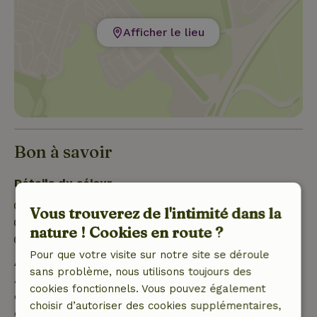
Afficher le lieu
Bon à savoir
Détails du séjour
Arrivée: 15:00- 23:00
Vous trouverez de l'intimité dans la
Départ: 08:00- 10:00
nature ! Cookies en route ?
Séjour sans contact possible
Pour que votre visite sur notre site se déroule
Annulation gratuite dans les 7 jours
sans problème, nous utilisons toujours des
Annulation gratuite dans les 7 jours suivant la
cookies fonctionnels. Vous pouvez également
confirmation de ta réservation, à condition que la
choisir d’autoriser des cookies supplémentaires,
demande de réservation ait été effectuée plus de 28