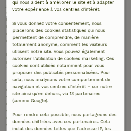
qui nous aident à améliorer le site et à adapter
jours avant la date de début. Pour les réservations
votre expérience à vos centres d’intérêt.
dont la date de début est dans les 28 jours,
l'annulation gratuite s'applique dans les 24 heures.
Si vous donnez votre consentement, nous
Si tu annules dans le délai indiqué, tu as droit à un
placerons des cookies statistiques qui nous
remboursement intégral du montant de la
permettent de comprendre, de manière
réservation.
totalement anonyme, comment les visiteurs
utilisent notre site. Vous pouvez également
Passé ce délai, tu recevras un remboursement
autoriser l’utilisation de cookies marketing. Ces
partiel du coût du séjour et un remboursement à
cookies sont utilisés notamment pour vous
100 % de l'acompte :
proposer des publicités personnalisées. Pour
cela, nous analysons votre comportement de
• Jusqu'à 42 jours avant l'arrivée : remboursement
navigation et vos centres d’intérêt – sur notre
de 70 %
site ainsi qu’en dehors, via 13 partenaires
• Entre 42 et 28 jours avant l'arrivée :
(comme Google).
remboursement de 40 %
• De 28 jours avant l'arrivée jusqu'au jour même :
Pour rendre cela possible, nous partageons des
remboursement de 10 %
données chiffrées avec ces partenaires. Cela
• Le jour de l'arrivée ou après : aucun
inclut des données telles que l’adresse IP, les