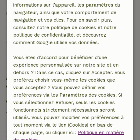
remboursement
informations sur l’appareil, les paramètres du
navigateur, ainsi que votre comportement de
Dépôt de sécurité
navigation et vos clics. Pour en savoir plus,
Une caution de 50,00 € s'applique. Tu seras
consultez notre politique de cookies et notre
remboursé après le départ.
politique de confidentialité, et découvrez
comment Google utilise vos données.
Voir tout
Vous êtes d’accord pour bénéficier d’une
Durabilité
expérience personnalisée sur notre site et en
dehors ? Dans ce cas, cliquez sur Accepter. Vous
Étiquette énergétique : Exclus
préférez choisir vous-même les cookies que
Hors réseau ou alimenté par une énergie 100 %
vous acceptez ? Vous pouvez définir vos
renouvelable
préférences via les Paramètres des cookies. Si
Inventaire durable
vous sélectionnez Refuser, seuls les cookies
fonctionnels strictement nécessaires seront
Voir tout
utilisés. Vous pouvez modifier vos préférences à
tout moment via le lien (Cookies) en bas de
Poser une question
chaque page, ou cliquer ici :
Politique en matière