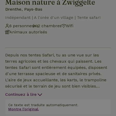
Maison nature à Zwiggelte
Drenthe, Pays-Bas
Indépendant | A l'orée d'un village | Tente safari
6 personnes
2 chambres
Wifi
Animaux autorisés
Depuis nos tentes Safari, tu as une vue sur les
terres agricoles et les chevaux qui paissent. Les
tentes Safari sont entièrement équipées, disposent
d'une terrasse spacieuse et de sanitaires privés.
L'aire de jeux accueillante, les karts, le trampoline
sécurisé et le terrain de jeu sont bien visibles
depuis la tente Safari. Lorsqu'il fait chaud, tu peux
Continuez à lire
remplir ta piscine, placer un parasol au-dessus ou
te trouver un coin ombragé. Et pour les soirées plus
Ce texte est traduite automatiquement.
Montre l'original.
fraîches, après un délicieux repas ou un barbecue,