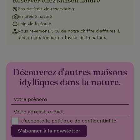
Réserver chez Maison nature
fonctionnalités de base du site Web telles que la connexion
Pas de frais de réservation
des utilisateurs et la gestion des comptes. Le site Web ne
peut pas être utilisé correctement sans les cookies
En pleine nature
strictement nécessaires.
Loin de la foule
Fournisseur
/
Nous reversons 5 % de notre chiffre d'affaires à
Nom
Expiration
Des
Domaine
des projets locaux en faveur de la nature.
VISITOR_PRIVACY_METADATA
YouTube
5 mois 4
Ce 
.youtube.com
semaines
util
stoc
con
de l
et l
Découvrez d'autres maisons
conf
pour
inte
idylliques dans la nature.
avec
enre
don
le
Votre prénom
con
du v
con
Votre adresse e-mail
dive
poli
J’accepte la
politique de confidentialité
.
par
de
S'abonner à la newsletter
Politique de confidentialité de Google
conf
en v
ce 