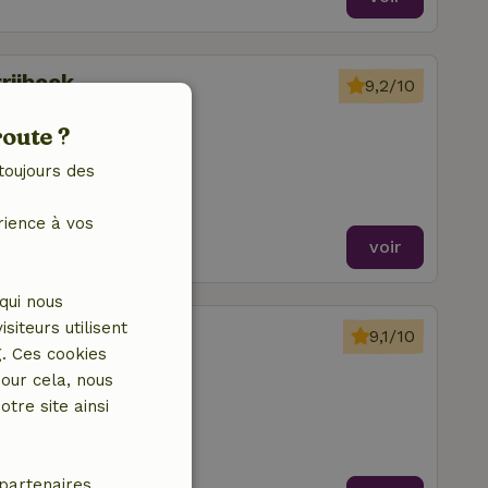
rijbeek
9,2/10
route ?
toujours des
rience à vos
voir
qui nous
iteurs utilisent
onden
9,1/10
g. Ces cookies
our cela, nous
tre site ainsi
partenaires.