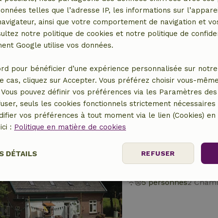
données telles que l’adresse IP, les informations sur l’apparei
vigateur, ainsi que votre comportement de navigation et vos
ultez notre politique de cookies et notre politique de confiden
Maison nature à T
nt Google utilise vos données.
Gueldre, Pays-Bas
rd pour bénéficier d’une expérience personnalisée sur notre 
2 personnes
e cas, cliquez sur Accepter. Vous préférez choisir vous-même
Vous pouvez définir vos préférences via les Paramètres des 
user, seuls les cookies fonctionnels strictement nécessaires s
ifier vos préférences à tout moment via le lien (Cookies) e
ici :
Politique en matière de cookies
Maison nature à N
S DÉTAILS
REFUSER
Utrecht, Pays-Bas
5 personnes
2 Chamb
Performance
Ciblage
Fonctionnalité