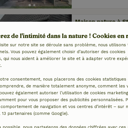
Maison nature à St
Nord-Brabant, Pays-Bas
ez de l'intimité dans la nature ! Cookies en 
2 personnes
isite sur notre site se déroule sans problème, nous utilisons 
nels. Vous pouvez également choisir d’autoriser des cookies
 qui nous aident à améliorer le site et à adapter votre expé
.
otre consentement, nous placerons des cookies statistiques 
omprendre, de manière totalement anonyme, comment les vis
Maison nature à T
 pouvez également autoriser l’utilisation de cookies marketin
Gueldre, Pays-Bas
tamment pour vous proposer des publicités personnalisées. P
2 personnes
comportement de navigation et vos centres d’intérêt – sur no
a 13 partenaires (comme Google).
a possible, nous partageons des données chiffrées avec ces 