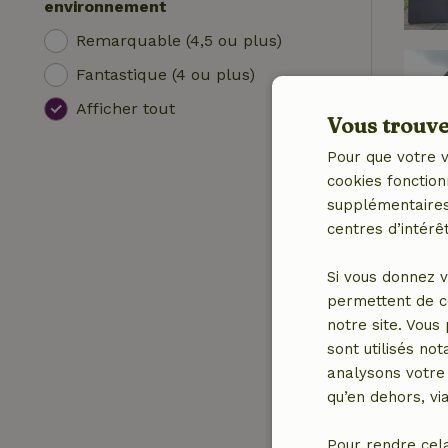
environnement
Remarquable (4,5 ou plus)
Fantastique (4 ou plus)
Afficher tout
Vous trouver
Pour que votre v
cookies fonction
supplémentaires,
centres d’intérêt
Si vous donnez v
permettent de c
notre site. Vous
sont utilisés no
analysons votre 
qu’en dehors, vi
Pour rendre cel