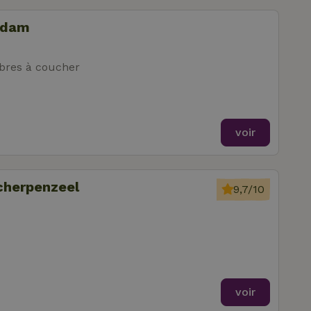
idam
res à coucher
voir
cherpenzeel
9,7/10
voir