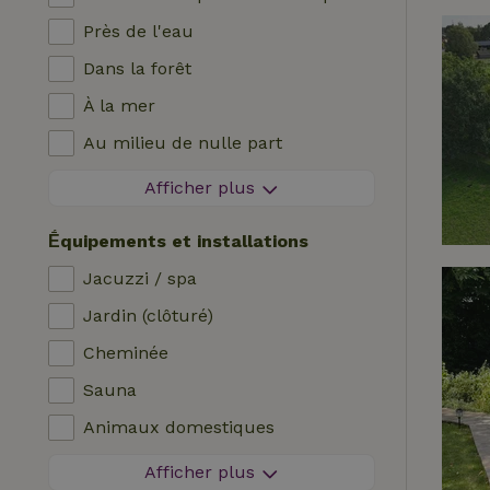
Près de l'eau
Dans la forêt
À la mer
Au milieu de nulle part
Dans les champs
Afficher plus
Avec vue
Ḗquipements et installations
Dans les polders
Jacuzzi / spa
En montagne
Jardin (clôturé)
Maison isolée
Cheminée
Dans le verger
Sauna
Pêche à proximité
Animaux domestiques
Zone sans feux d'artifice
Afficher plus