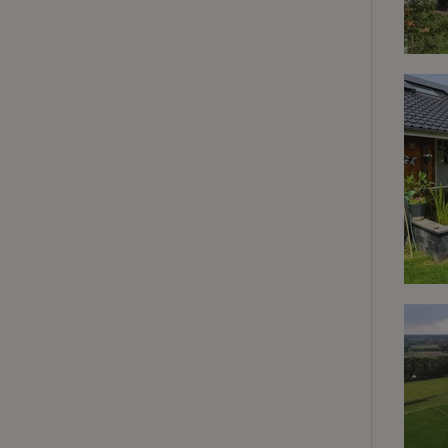
Strict
Les cookies stricte
utilisateurs et la 
nécessaires.
Nom
VISITOR_PRIVACY
CookieScriptCons