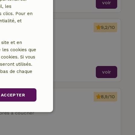
voir
l, les
 clics. Pour en
tialité, et
onden
9,2/10
site et en
 les cookies que
cookies. Si vous
eront utilisés.
n bas de chaque
voir
ieuwegein
ACCEPTER
8,9/10
res à coucher
Non classifiés