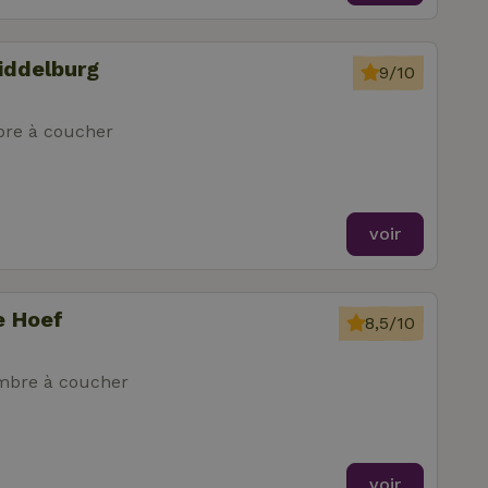
iddelburg
9/10
re à coucher
voir
e Hoef
8,5/10
mbre à coucher
voir