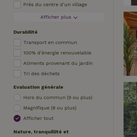
Près du centre d'un village
Logis
Chaise haute bébé
A l'orée d'un village
Afficher plus
Roulotte
Lit pour enfant
Sur une île
Hutte
Bain
Durabilité
Tente safari
Station de recharge pour voiture
Transport en commun
Emplacement de camping
Piscine (en commun)
100% d'énergie renouvelable
Yourte
Accessible aux fauteuils roulants
Aliments provenant du jardin
Bateau
Piscine (privée)
Tri des déchets
Cabane dans les arbres
Evaluation générale
Wrap house
Hors du commun (9 ou plus)
Magnifique (8 ou plus)
Afficher tout
Nature, tranquillité et