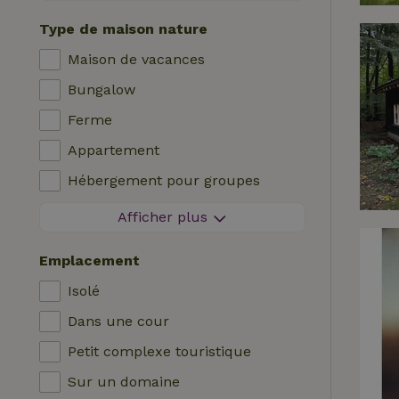
Séjour sans contact
Type de maison nature
Réservation instantanée
Maison de vacances
Machine à laver
Bungalow
Lave-vaisselle
Ferme
Meubles de jardin
Appartement
Accès à Internet (WiFi)
Hébergement pour groupes
Réfrigérateur avec compartiment
Maisonnette
congélateur
Afficher plus
Chambre d'hôtes
Jardin
Emplacement
Maison de campagne
Télévision
Isolé
Chalet
Internet
Dans une cour
Villa
Four
Petit complexe touristique
Glamping
Barbecue
Sur un domaine
Cabane en rondins
Chauffage (central)