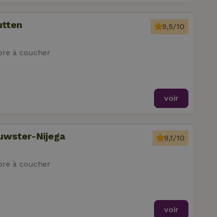
utten
9,5/10
re à coucher
voir
uwster-Nijega
9,1/10
re à coucher
voir