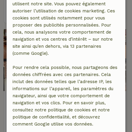
5 personnes
3 Chambres à coucher
utilisent notre site. Vous pouvez également
autoriser l’utilisation de cookies marketing. Ces
voir
cookies sont utilisés notamment pour vous
proposer des publicités personnalisées. Pour
cela, nous analysons votre comportement de
navigation et vos centres d’intérêt – sur notre
site ainsi qu’en dehors, via 13 partenaires
(comme Google).
Pour rendre cela possible, nous partageons des
données chiffrées avec ces partenaires. Cela
inclut des données telles que l’adresse IP, les
informations sur l’appareil, les paramètres du
navigateur, ainsi que votre comportement de
Maison nature à Zuidveld
navigation et vos clics. Pour en savoir plus,
À 3 km distance de Zwiggelte
consultez notre politique de cookies et notre
6 personnes
3 Chambres à coucher
politique de confidentialité, et découvrez
comment Google utilise vos données.
voir