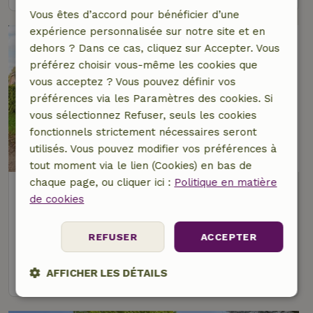
Vous êtes d’accord pour bénéficier d’une
expérience personnalisée sur notre site et en
dehors ? Dans ce cas, cliquez sur Accepter. Vous
préférez choisir vous-même les cookies que
vous acceptez ? Vous pouvez définir vos
préférences via les Paramètres des cookies. Si
vous sélectionnez Refuser, seuls les cookies
fonctionnels strictement nécessaires seront
8,8/10
utilisés. Vous pouvez modifier vos préférences à
tout moment via le lien (Cookies) en bas de
chaque page, ou cliquer ici :
Politique en matière
Maison nature à Eursinge (Midden
de cookies
Drenthe)
À 4 km distance de Zwiggelte
REFUSER
ACCEPTER
4 personnes
2 Chambres à coucher
voir
AFFICHER LES DÉTAILS
Strictement
Performance
Ciblage