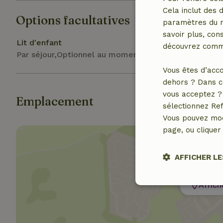
Cela inclut des 
Options facultatives
paramètres du na
savoir plus, cons
Lit d'enfant
découvrez comme
Par séjour,Optionnel au moment de la réservation
Vous êtes d’acco
dehors ? Dans c
vous acceptez ? 
Emplacement
sélectionnez Ref
Vous pouvez mod
page, ou cliquer 
AFFICHER LE
Affich
Strictement
nécessaires