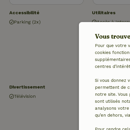
Accessibilité
Utilitaires
Parking (2x)
Accès à Intern
Internet
Vous trouver
Poêle à bois
Chauffage (cen
Pour que votre v
Chauffage (éle
cookies fonction
Eau potable
supplémentaires,
Eau chaude
centres d’intérêt
Electricité
Si vous donnez v
Divertissement
Cuisine
permettent de c
notre site. Vous
Télévision
Cuisine
sont utilisés no
Four
analysons votre 
Gaz (/cuisinièr
qu’en dehors, vi
Pour rendre cel