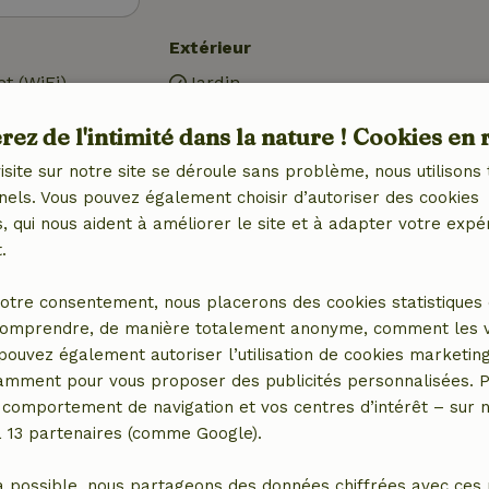
Extérieur
et (WiFi)
Jardin
Meubles de jardin
ez de l'intimité dans la nature ! Cookies en 
Terrasse
tral)
Portes de jardin
isite sur notre site se déroule sans problème, nous utilisons 
ctrique, central)
Débarras
nels. Vous pouvez également choisir d’autoriser des cookies
 qui nous aident à améliorer le site et à adapter votre expé
.
otre consentement, nous placerons des cookies statistiques 
Salle de bains
omprendre, de manière totalement anonyme, comment les vis
 pouvez également autoriser l’utilisation de cookies marketin
Equipements sanitaires
tamment pour vous proposer des publicités personnalisées. P
Salle de bain (1x)
comportement de navigation et vos centres d’intérêt – sur no
e)
Douche
a 13 partenaires (comme Google).
Toilettes
a possible, nous partageons des données chiffrées avec ces 