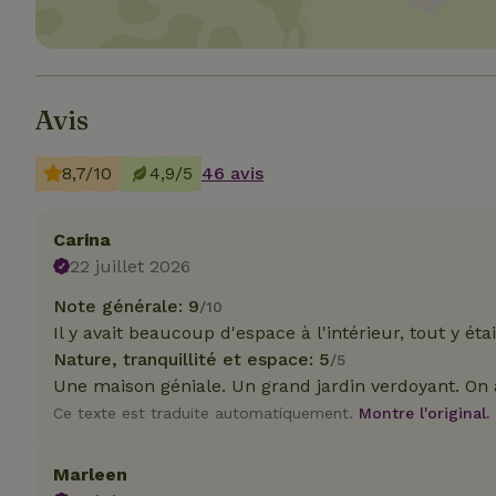
Strict
Avis
Les cookies stricte
utilisateurs et la 
nécessaires.
8,7/10
4,9/5
46 avis
Nom
Carina
VISITOR_PRIVACY
22 juillet 2026
Note générale: 9
/10
Il y avait beaucoup d'espace à l'intérieur, tout y étai
Nature, tranquillité et espace: 5
/5
Une maison géniale. Un grand jardin verdoyant. On 
CookieScriptCons
Ce texte est traduite automatiquement.
Montre l'original.
Marleen