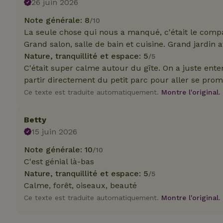
26 juin 2026
Note générale: 8
Nom
Nom
/10
Nom
La seule chose qui nous a manqué, c'était le compa
Nom
_nhftconstraint_s
__Secure-YNID
group-locations
_ga
Grand salon, salle de bain et cuisine. Grand jardin a
_gcl_au
Nature, tranquillité et espace: 5
/5
_cfuvid
C'était super calme autour du gîte. On a juste enten
partir directement du petit parc pour aller se pr
YSC
Ce texte est traduite automatiquement.
Montre l'original.
_ga_JRK1QL37RY
IDE
_nhft_open-gds-o
Betty
__Secure-
15 juin 2026
ROLLOUT_TOKEN
test_cookie
_nhftconstraint_s
Note générale: 10
/10
deposit-refund
C'est génial là-bas
Nature, tranquillité et espace: 5
/5
_nhftconstraint_s
VISITOR_INFO1_LI
lowest-price
Calme, forêt, oiseaux, beauté
Ce texte est traduite automatiquement.
Montre l'original.
_nhft_user-creat
FPID