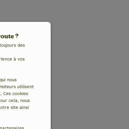
route ?
toujours des
rience à vos
qui nous
iteurs utilisent
g. Ces cookies
our cela, nous
tre site ainsi
partenaires.