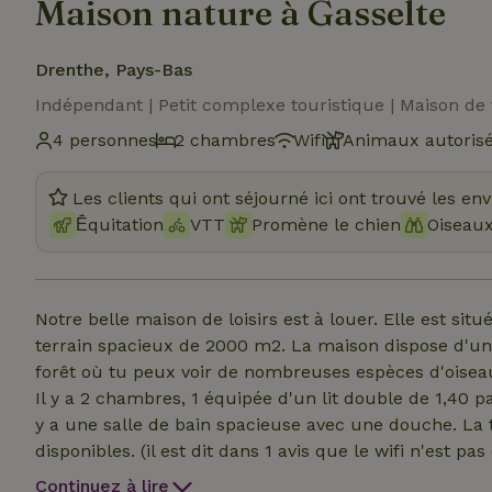
Maison nature à Gasselte
Drenthe, Pays-Bas
Indépendant | Petit complexe touristique | Maison de
4 personnes
2 chambres
Wifi
Animaux autoris
Les clients qui ont séjourné ici ont trouvé les en
Ḗquitation
VTT
Promène le chien
Oiseau
Notre belle maison de loisirs est à louer. Elle est situ
terrain spacieux de 2000 m2. La maison dispose d'un 
forêt où tu peux voir de nombreuses espèces d'oiseau
Il y a 2 chambres, 1 équipée d'un lit double de 1,40 pa
y a une salle de bain spacieuse avec une douche. La té
disponibles. (il est dit dans 1 avis que le wifi n'est pas 
une machine à café dans la maison, pas de Senseo.
Continuez à lire