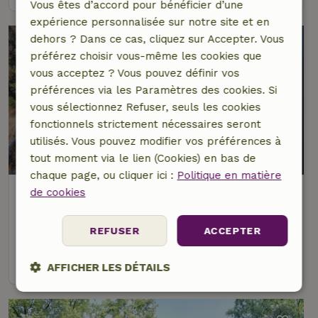
Vous êtes d’accord pour bénéficier d’une
expérience personnalisée sur notre site et en
dehors ? Dans ce cas, cliquez sur Accepter. Vous
préférez choisir vous-même les cookies que
vous acceptez ? Vous pouvez définir vos
préférences via les Paramètres des cookies. Si
vous sélectionnez Refuser, seuls les cookies
fonctionnels strictement nécessaires seront
utilisés. Vous pouvez modifier vos préférences à
8,8/10
tout moment via le lien (Cookies) en bas de
chaque page, ou cliquer ici :
Politique en matière
Maison nature à Gasselte
de cookies
À 2 km distance de Gasselte
REFUSER
ACCEPTER
2 personnes
1 Chambre à coucher
voir
AFFICHER LES DÉTAILS
Strictement
Performance
Ciblage
nécessaires