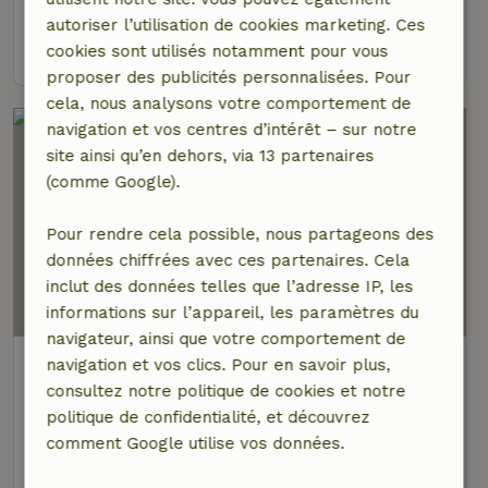
4 personnes
2 Chambres à coucher
autoriser l’utilisation de cookies marketing. Ces
voir
cookies sont utilisés notamment pour vous
proposer des publicités personnalisées. Pour
cela, nous analysons votre comportement de
navigation et vos centres d’intérêt – sur notre
site ainsi qu’en dehors, via 13 partenaires
(comme Google).
Pour rendre cela possible, nous partageons des
données chiffrées avec ces partenaires. Cela
inclut des données telles que l’adresse IP, les
8,9/10
informations sur l’appareil, les paramètres du
navigateur, ainsi que votre comportement de
Maison nature à Gasselte
navigation et vos clics. Pour en savoir plus,
À 2 km distance de Gasselte
consultez notre politique de cookies et notre
politique de confidentialité, et découvrez
4 personnes
2 Chambres à coucher
comment Google utilise vos données.
voir