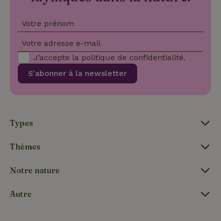
con
dive
poli
Votre prénom
par
de
Politique de confidentialité de Google
conf
Votre adresse e-mail
en v
ce 
J’accepte la
politique de confidentialité
.
pré
soie
S'abonner à la newsletter
hon
des
pro
sess
CookieScriptConsent
CookieScript
4
Ce 
.maisonnature.be
semaines
util
Types
2 jours
serv
Coo
Scr
pou
Thèmes
mém
pré
de
Notre nature
con
des 
en 
cook
Autre
néc
que 
ban
coo