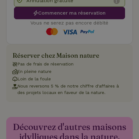
Annulation gratuite
Commencer ma réservation
Strictement nécessaires
Performance
Ciblage
Fonctionnalité
Non classifiés
Vous ne serez pas encore débité
Les cookies strictement nécessaires habilitent des
fonctionnalités de base du site Web telles que la connexion
des utilisateurs et la gestion des comptes. Le site Web ne
peut pas être utilisé correctement sans les cookies
strictement nécessaires.
Réserver chez Maison nature
Fournisseur
/
Pas de frais de réservation
Nom
Expiration
Des
Domaine
En pleine nature
VISITOR_PRIVACY_METADATA
YouTube
5 mois 4
Ce 
Loin de la foule
.youtube.com
semaines
util
stoc
Nous reversons 5 % de notre chiffre d'affaires à
con
des projets locaux en faveur de la nature.
de l
et l
conf
pour
inte
avec
enre
Découvrez d'autres maisons
don
le
con
idylliques dans la nature.
du v