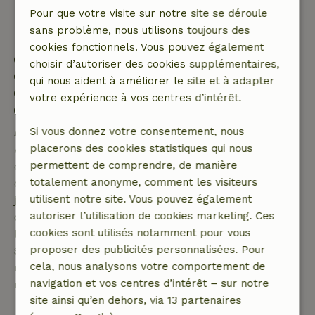
Bon à savoir
Pour que votre visite sur notre site se déroule
sans problème, nous utilisons toujours des
Détails du séjour
cookies fonctionnels. Vous pouvez également
Arrivée: 16:00- 22:00
choisir d’autoriser des cookies supplémentaires,
Départ: 09:00- 11:00
qui nous aident à améliorer le site et à adapter
Séjour sans contact possible
votre expérience à vos centres d’intérêt.
Environnement sans feux d’artifice
Si vous donnez votre consentement, nous
Annulation gratuite dans les 7 jours
placerons des cookies statistiques qui nous
Annulation gratuite dans les 7 jours suivant la
permettent de comprendre, de manière
confirmation de ta réservation, à condition que la
totalement anonyme, comment les visiteurs
demande de réservation ait été effectuée plus de 28
utilisent notre site. Vous pouvez également
jours avant la date de début. Pour les réservations
autoriser l’utilisation de cookies marketing. Ces
dont la date de début est dans les 28 jours,
cookies sont utilisés notamment pour vous
l'annulation gratuite s'applique dans les 24 heures.
proposer des publicités personnalisées. Pour
Si tu annules dans le délai indiqué, tu as droit à un
cela, nous analysons votre comportement de
remboursement intégral du montant de la
navigation et vos centres d’intérêt – sur notre
réservation.
site ainsi qu’en dehors, via 13 partenaires