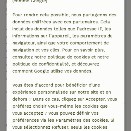
(comme Google).
Passé ce délai, tu recevras un remboursement
partiel du coût du séjour et un remboursement à
Pour rendre cela possible, nous partageons des
100 % de l'acompte :
données chiffrées avec ces partenaires. Cela
inclut des données telles que l’adresse IP, les
• Jusqu'à 42 jours avant l'arrivée : remboursement
informations sur l’appareil, les paramètres du
de 70 %
navigateur, ainsi que votre comportement de
• Entre 42 et 28 jours avant l'arrivée :
navigation et vos clics. Pour en savoir plus,
remboursement de 40 %
consultez notre politique de cookies et notre
• De 28 jours avant l'arrivée jusqu'au jour même :
politique de confidentialité, et découvrez
remboursement de 10 %
comment Google utilise vos données.
• Le jour de l'arrivée ou après : aucun
remboursement
Vous êtes d’accord pour bénéficier d’une
expérience personnalisée sur notre site et en
Voir tout
dehors ? Dans ce cas, cliquez sur Accepter. Vous
préférez choisir vous-même les cookies que
Durabilité
vous acceptez ? Vous pouvez définir vos
préférences via les Paramètres des cookies. Si
Matériaux d'isolation naturelle
vous sélectionnez Refuser, seuls les cookies