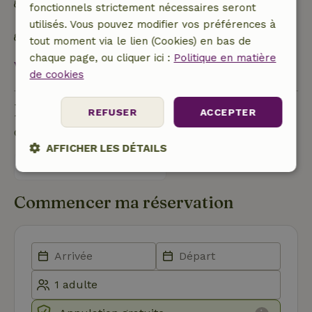
Construit avec des matériaux de construction
fonctionnels strictement nécessaires seront
naturels
utilisés. Vous pouvez modifier vos préférences à
Inventaire durable
tout moment via le lien (Cookies) en bas de
chaque page, ou cliquer ici :
Politique en matière
Voir tout
de cookies
Poser une question
REFUSER
ACCEPTER
Contacte le propriétaire de la Maison nature.
AFFICHER LES DÉTAILS
Envoyer un message
Strictement
Performance
Ciblage
nécessaires
Commencer ma réservation
Fonctionnalité
Non classifiés