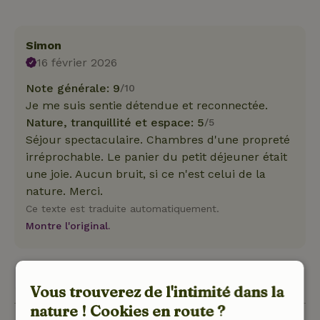
Simon
16 février 2026
Note générale: 9
/10
Je me suis sentie détendue et reconnectée.
Nature, tranquillité et espace: 5
/5
Séjour spectaculaire. Chambres d'une propreté
irréprochable. Le panier du petit déjeuner était
une joie. Aucun bruit, si ce n'est celui de la
nature. Merci.
Ce texte est traduite automatiquement.
Montre l'original.
Voir 1 avis
Vous trouverez de l'intimité dans la
nature ! Cookies en route ?