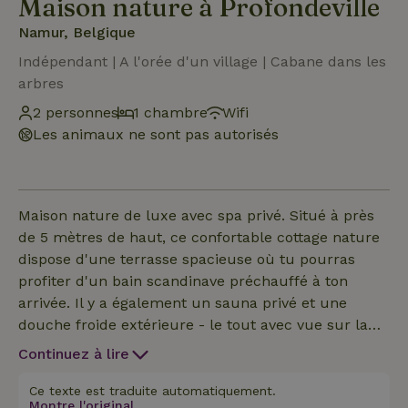
Maison nature à Profondeville
Namur, Belgique
Indépendant | A l'orée d'un village | Cabane dans les
arbres
2 personnes
1 chambre
Wifi
Les animaux ne sont pas autorisés
Maison nature de luxe avec spa privé. Situé à près
de 5 mètres de haut, ce confortable cottage nature
dispose d'une terrasse spacieuse où tu pourras
profiter d'un bain scandinave préchauffé à ton
arrivée. Il y a également un sauna privé et une
douche froide extérieure - le tout avec vue sur la
forêt. Il y a deux chaises longues et une table avec
Continuez à lire
des chaises sur la terrasse, pour que tu puisses
profiter de l'air frais en tout confort. L'intérieur
Ce texte est traduite automatiquement.
Montre l'original.