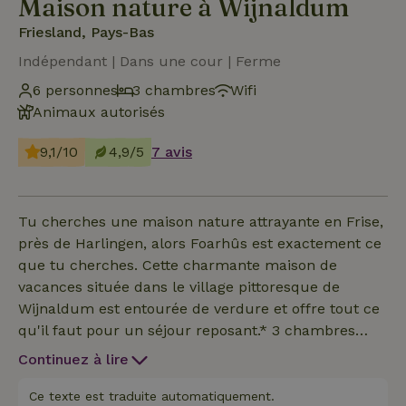
Maison nature à Wijnaldum
Friesland, Pays-Bas
Indépendant | Dans une cour | Ferme
6 personnes
3 chambres
Wifi
Animaux autorisés
9,1/10
4,9/5
7 avis
Tu cherches une maison nature attrayante en Frise,
près de Harlingen, alors Foarhûs est exactement ce
que tu cherches. Cette charmante maison de
vacances située dans le village pittoresque de
Wijnaldum est entourée de verdure et offre tout ce
qu'il faut pour un séjour reposant.* 3 chambres
confortables dont 2 avec climatisation.* Le linge de
Continuez à lire
lit et les serviettes sont inclus ainsi que le nettoyage
après que tu aies laissé la maison en ordre.* Salle
Ce texte est traduite automatiquement.