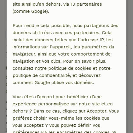
site ainsi qu’en dehors, via 13 partenaires
Ce texte est traduite automatiquement.
(comme Google).
Montre l'original.
Pour rendre cela possible, nous partageons des
données chiffrées avec ces partenaires. Cela
Voir les 7 avis
inclut des données telles que l’adresse IP, les
informations sur l’appareil, les paramètres du
Bon à savoir
navigateur, ainsi que votre comportement de
navigation et vos clics. Pour en savoir plus,
Détails du séjour
consultez notre politique de cookies et notre
politique de confidentialité, et découvrez
Arrivée: 15:00- 22:00
comment Google utilise vos données.
Départ: 08:00- 11:00
Environnement sans feux d’artifice
Vous êtes d’accord pour bénéficier d’une
Annulation gratuite dans les 7 jours
expérience personnalisée sur notre site et en
Annulation gratuite dans les 7 jours suivant la
dehors ? Dans ce cas, cliquez sur Accepter. Vous
confirmation de ta réservation, à condition que la
préférez choisir vous-même les cookies que
demande de réservation ait été effectuée plus de 28
vous acceptez ? Vous pouvez définir vos
jours avant la date de début. Pour les réservations
préférences via les Paramètres des cookies. Si