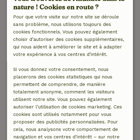
chaleureux à l'arrivée et ils sont à ton service
nature ! Cookies en route ?
tout au long de ton séjour si tu as besoin de
Pour que votre visite sur notre site se déroule
quoi que ce soit. Chapeau et merci ! Nous
sans problème, nous utilisons toujours des
serions ravis de revenir !
cookies fonctionnels. Vous pouvez également
Nature, tranquillité et espace: 5
/5
choisir d’autoriser des cookies supplémentaires,
Ce cottage se trouve dans une région où tu
qui nous aident à améliorer le site et à adapter
peux te détendre de l'agitation de la ville.
votre expérience à vos centres d’intérêt.
Autour du cottage se trouve un grand jardin où
tu peux manger et te détendre au soleil ou à
Si vous donnez votre consentement, nous
l'ombre. Et aussi un barbecue (le barbecue
placerons des cookies statistiques qui nous
impeccable est fourni par Aleida et Pieter). De
permettent de comprendre, de manière
temps en temps, un cerf vient t'observer depuis
totalement anonyme, comment les visiteurs
le champ et il y a aussi beaucoup à voir pour
utilisent notre site. Vous pouvez également
les ornithologues ; il y a même des jumelles
autoriser l’utilisation de cookies marketing. Ces
dans le chalet pour eux. Si tu souhaites faire du
cookies sont utilisés notamment pour vous
bateau, tu peux le faire à proximité de la
proposer des publicités personnalisées. Pour
maison et le port de Harlingen est également à
cela, nous analysons votre comportement de
quinze minutes en voiture pour visiter les îles
navigation et vos centres d’intérêt – sur notre
Wadden. Il y en a donc pour tous les goûts.