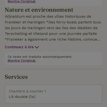
Montre l'original.
de bain de luxe avec toilettes.* Cuisine entièrement
Nature et environnement
équipée.* Jardin spacieux où tu pourras profiter du
soleil et avec un peu de chance, tu pourras
Wijnaldum est proche des villes historiques de
apercevoir les cerfs.
Franeker et Harlingen *Des ferry-boats partent tous
les jours de Harlingen vers les îles des Wadden de
Terschelling et Vlieland pour une journée parfaite
*Franeker a également une riche histoire, connue
entre autres pour le célèbre Planétarium d'Eise
Continuez à lire
Eisinga. *Vélo ou marche à travers le paysage frison
et découvre la digue de la mer des Wadden, qui fait
Ce texte est traduite automatiquement.
Montre l'original.
partie du site du patrimoine mondial de l'Unesco, à
2 km de là.
Services
Chambre à coucher 1
Lit double (1x)