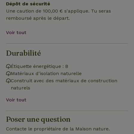
Dépôt de sécurité
Une caution de 100,00 € s'applique. Tu seras
remboursé après le départ.
Strictement nécessaires
Performance
Ciblage
Fonctionnalité
Non classifiés
Voir tout
Les cookies strictement nécessaires habilitent des
fonctionnalités de base du site Web telles que la connexion
Durabilité
des utilisateurs et la gestion des comptes. Le site Web ne
peut pas être utilisé correctement sans les cookies
strictement nécessaires.
Étiquette énergétique : B
Fournisseur
/
Matériaux d'isolation naturelle
Nom
Expiration
Des
Domaine
Construit avec des matériaux de construction
VISITOR_PRIVACY_METADATA
YouTube
5 mois 4
Ce 
naturels
.youtube.com
semaines
util
stoc
con
Voir tout
de l
et l
conf
pour
Poser une question
inte
avec
enre
Contacte le propriétaire de la Maison nature.
don
le