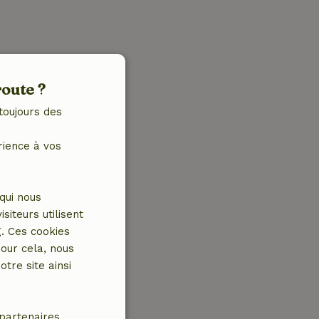
route ?
toujours des
rience à vos
qui nous
iteurs utilisent
g. Ces cookies
our cela, nous
tre site ainsi
partenaires.