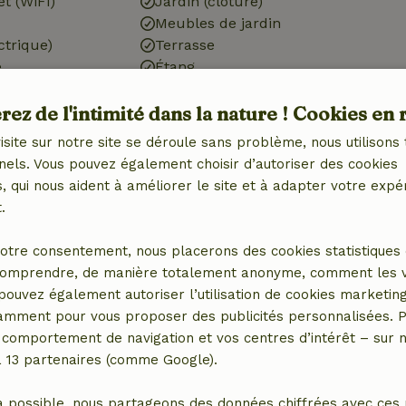
et (WiFi)
Jardin (clôturé)
Meubles de jardin
ctrique)
Terrasse
é
Étang
Portes de jardin
ez de l'intimité dans la nature ! Cookies en 
isite sur notre site se déroule sans problème, nous utilisons 
nels. Vous pouvez également choisir d’autoriser des cookies
mpagnie
Cuisine
 qui nous aident à améliorer le site et à adapter votre expé
.
Lave-vaisselle
Réfrigérateur avec
otre consentement, nous placerons des cookies statistiques 
compartiment congélateur
omprendre, de manière totalement anonyme, comment les vis
Four
 pouvez également autoriser l’utilisation de cookies marketin
tamment pour vous proposer des publicités personnalisées. P
comportement de navigation et vos centres d’intérêt – sur no
r
a 13 partenaires (comme Google).
a possible, nous partageons des données chiffrées avec ces 