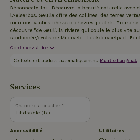
Déconnecte-toi... Découvre la beauté naturelle avec 
l'Aelserbos. Geulle offre des collines, des terres vertes avec des vergers, de l'eau et des prairies avec des
moutons-vaches-chevaux-chèvres-poulets. Promène-toi à pied, à vélo ou à cheval sur la digue du canal et
découvre "de Geul", la rivière qui coule le plus vite aux Pays-Bas ! -Ro
randonnée/cyclisme Moorveld -Leukdervoetpad -Rout
area 6km -Piscine Geulle 5 min à pied -Dégustation d
Continuez à lire
15 min -Location de vélos Valkenburg 20 min -Bourgo
min -Glacier 10 min -Check outGlacier 10 min -Shopp
Ce texte est traduite automatiquement.
Montre l'original.
20 min -Visite des châteaux 15 min -Moulin à eau Ge
locale 8 min -Casino Aéroport Maastrichter 10 min -Po
Valkenburg 20 min -Golf club Margraten 25 min
Services
Chambre à coucher 1
Lit double (1x)
Accessibilité
Utilitaires