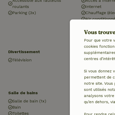
Accessible aux fauteuils
Accès à Intern
roulants
Internet
Parking (3x)
Chauffage (éle
Air conditionn
Eau potable
Vous trouver
Eau chaude
Electricité
Pour que votre v
cookies fonction
Divertissement
Animaux de co
supplémentaires,
centres d’intérêt
Télévision
Bol pour chien
Si vous donnez v
permettent de c
notre site. Vous
sont utilisés no
Salle de bains
Blanchisserie
analysons votre 
Salle de bain (1x)
Machine à lave
qu’en dehors, vi
Bain
Toilettes
Pour rendre cel