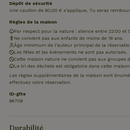
Dépôt de sécurité
Une caution de 80,00 € s'applique. Tu seras rembour
Nom
Nom
Nom
Nom
_nhftconstraint_s
__Secure-YNID
Règles de la maison
group-locations
_ga
_gcl_au
Par respect pour la nature : silence entre 22:00 et 
_cfuvid
Ne convient pas aux enfants de moins de 18 ans.
Âge minimum de l'auteur principal de la réservation
YSC
Les fêtes et les événements ne sont pas autorisés.
Cette maison nature ne convient pas aux groupes de
_ga_JRK1QL37RY
IDE
_nhft_open-gds-o
Le tri des déchets est obligatoire dans cette maison
__Secure-
Les règles supplémentaires de la maison sont énumér
ROLLOUT_TOKEN
effectuez votre réservation.
test_cookie
_nhftconstraint_s
deposit-refund
ID-gîte
86708
_nhftconstraint_s
VISITOR_INFO1_LI
lowest-price
_nhft_user-creat
Durabilité
FPID