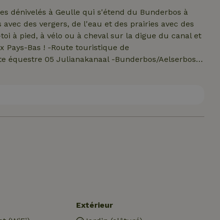
des dénivelés à Geulle qui s'étend du Bunderbos à
ute touristique de
e équestre 05 Julianakanaal -Bunderbos/Aelserbos
e vins Route de Vins 30 min -Bier brewery Maastricht
ndic eating out (Limburg or Belgian Restaurants)10
ing à Maastricht 15 min -Grotten/terrace Valkenburg
ulle 8 min -Etang de pêche Geulle 5 min -Boulangerie
int des trois pays Vaals 30 min -Santé et Spa
Extérieur