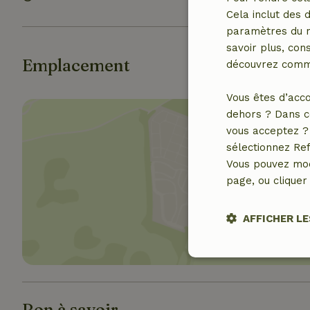
Cela inclut des 
paramètres du na
savoir plus, cons
Emplacement
découvrez comme
Vous êtes d’acco
dehors ? Dans c
vous acceptez ? 
sélectionnez Ref
Vous pouvez mod
page, ou cliquer 
Affich
AFFICHER LE
Strictement
nécessaires
Bon à savoir