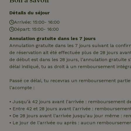
Détails du séjour
Arrivée: 15:00- 16:00
Strict
Départ: 15:00- 16:00
Les cookies stricte
Annulation gratuite dans les 7 jours
utilisateurs et la 
Annulation gratuite dans les 7 jours suivant la confi
nécessaires.
de réservation ait été effectuée plus de 28 jours avan
Nom
de début est dans les 28 jours, l'annulation gratuite 
délai indiqué, tu as droit à un remboursement intégra
VISITOR_PRIVACY
Passé ce délai, tu recevras un remboursement parti
l'acompte :
• Jusqu'à 42 jours avant l'arrivée : remboursement d
CookieScriptCons
• Entre 42 et 28 jours avant l'arrivée : rembourseme
• De 28 jours avant l'arrivée jusqu'au jour même : 
• Le jour de l'arrivée ou après : aucun rembourseme