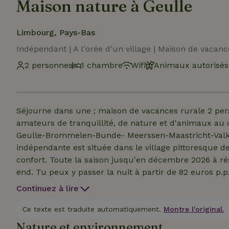
Maison nature à Geulle
Limbourg, Pays-Bas
Indépendant | A l'orée d'un village | Maison de vacanc
2 personnes
1 chambre
Wifi
Animaux autorisés
Séjourne dans une ; maison de vacances rurale 2 pe
amateurs de tranquillité, de nature et d'animaux au
Geulle-Brommelen-Bunde- Meerssen-Maastricht-Valken
indépendante est située dans le village pittoresque d
confort. Toute la saison jusqu'en décembre 2026 à 
end. Tu peux y passer la nuit à partir de 82 euros p.p. i
électrique, internet. souhaits particuliers ? Tu veux réserver pour plus d'une semaine ? Les animaux de
Continuez à lire
compagnie sont les bienvenus gratuitement ! Moniqu
Ce texte est traduite automatiquement.
Montre l'original.
Nature et environnement