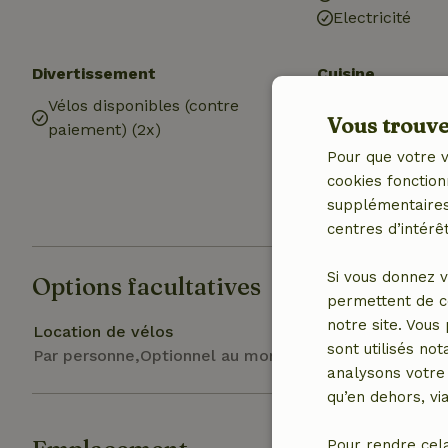
Electricité
Divertissement
Cuisine
Vélos disponibles (contre
Cuisine
Vous trouver
paiement) (2x)
Réfrigérateur 
compartiment 
Pour que votre v
Four
cookies fonction
Gaz (/cuisinièr
supplémentaires,
centres d’intérêt
Si vous donnez v
Options facultatives
permettent de c
notre site. Vous
Location de vélos
sont utilisés no
Par personne,Optionnel au moment de la réservation
analysons votre 
qu’en dehors, vi
Pour rendre cel