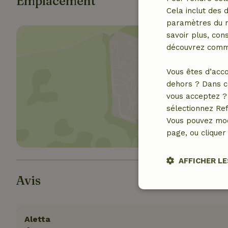
Emplacement
Cela inclut des 
paramètres du na
savoir plus, cons
découvrez comme
Vous êtes d’acco
dehors ? Dans c
Affich
vous acceptez ? 
sélectionnez Ref
Vous pouvez mod
page, ou cliquer 
AFFICHER LE
Avis
Strictement
nécessaires
Aletta