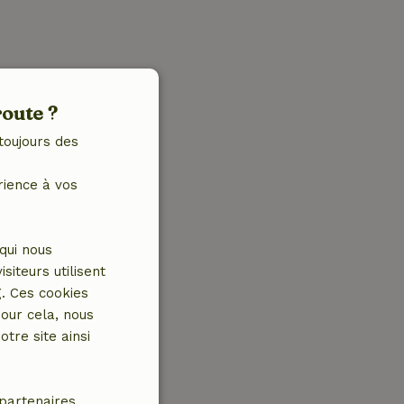
route ?
toujours des
rience à vos
qui nous
iteurs utilisent
g. Ces cookies
our cela, nous
tre site ainsi
partenaires.