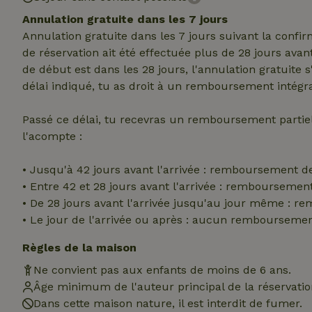
Annulation gratuite dans les 7 jours
Nom
Nom
Nom
Annulation gratuite dans les 7 jours suivant la confi
Nom
_nhftconstraint_s
__Secure-YNID
de réservation ait été effectuée plus de 28 jours avan
group-locations
_ga
de début est dans les 28 jours, l'annulation gratuite 
_gcl_au
délai indiqué, tu as droit à un remboursement intégra
_cfuvid
Passé ce délai, tu recevras un remboursement parti
YSC
l'acompte :
_ga_JRK1QL37RY
IDE
_nhft_open-gds-o
• Jusqu'à 42 jours avant l'arrivée : remboursement d
__Secure-
• Entre 42 et 28 jours avant l'arrivée : rembourseme
ROLLOUT_TOKEN
test_cookie
• De 28 jours avant l'arrivée jusqu'au jour même : 
_nhftconstraint_s
deposit-refund
• Le jour de l'arrivée ou après : aucun rembourseme
_nhftconstraint_s
Règles de la maison
VISITOR_INFO1_LI
lowest-price
Ne convient pas aux enfants de moins de 6 ans.
Âge minimum de l'auteur principal de la réservation
_nhft_user-creat
Dans cette maison nature, il est interdit de fumer.
FPID