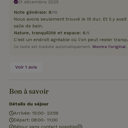
31 décembre 2025
Note générale: 8
/10
Nous avons seulement trouvé le lit dur. Et il y avai
Strict
salle de bain.
Nature, tranquillité et espace: 4
/5
Les cookies stricte
C'est un endroit agréable où l'on peut rester tranq
utilisateurs et la 
nécessaires.
Ce texte est traduite automatiquement.
Montre l'original.
Nom
VISITOR_PRIVACY
Voir 1 avis
Bon à savoir
CookieScriptCons
Détails du séjour
Arrivée: 15:00- 23:59
Départ: 08:00- 11:00
Séjour sans contact possible