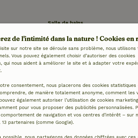
Salle de bains
Equipements sanitaires
ez de l'intimité dans la nature ! Cookies en 
avec
Salle de bain (1x)
congélateur
Douche
isite sur notre site se déroule sans problème, nous utilisons 
Toilettes
nels. Vous pouvez également choisir d’autoriser des cookies
e)
 qui nous aident à améliorer le site et à adapter votre expé
.
otre consentement, nous placerons des cookies statistiques 
omprendre, de manière totalement anonyme, comment les vis
 pouvez également autoriser l’utilisation de cookies marketin
25,00 €
tamment pour vous proposer des publicités personnalisées. P
comportement de navigation et vos centres d’intérêt – sur no
a 13 partenaires (comme Google).
a possible, nous partageons des données chiffrées avec ces 