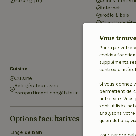
Parking (1x)
Accès à Intern
Internet
Poêle à bois
Chauffage (éle
Assainissemen
Vous trouver
Eau potable
Eau chaude
Pour que votre v
Electricité
cookies fonction
supplémentaires,
Cuisine
Salle de bains
centres d’intérêt
Cuisine
Salle de bain (
Si vous donnez v
Réfrigérateur avec
Douche
permettent de c
compartiment congélateur
Toilettes
notre site. Vous
sont utilisés no
analysons votre 
Options facultatives
qu’en dehors, vi
Linge de bain
Pour rendre cel