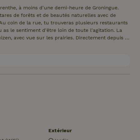
des draps moelleux.
 Drenthe, à moins d'une demi-heure de Groningue.
tares de forêts et de beautés naturelles avec de
Au coin de la rue, tu trouveras plusieurs restaurants
 as le sentiment d'être loin de toute l'agitation. La
izen, avec vue sur les prairies. Directement depuis la
avers les bois et les champs jusqu'à la "Colonie de
au patrimoine mondial de l'Unesco.
Extérieur