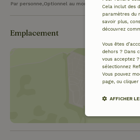
Par personne,Optionnel au moment de la réservation
Cela inclut des 
paramètres du na
savoir plus, cons
découvrez comme
Emplacement
Vous êtes d’acco
dehors ? Dans c
vous acceptez ? 
sélectionnez Ref
Vous pouvez mod
page, ou cliquer 
Affich
AFFICHER LE
Strictement
nécessaires