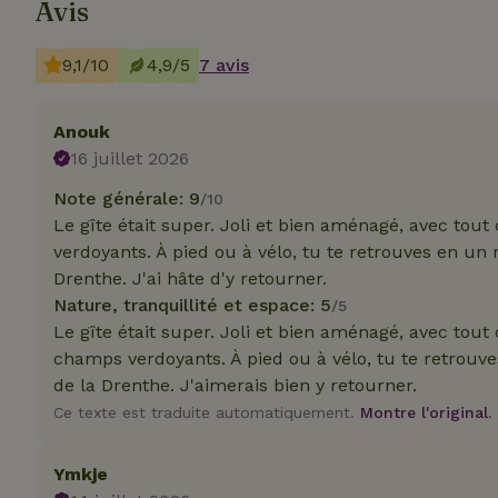
Avis
9,1/10
4,9/5
7 avis
Strict
Anouk
Les cookies stricte
utilisateurs et la 
16 juillet 2026
nécessaires.
Note générale: 9
/10
Nom
Le gîte était super. Joli et bien aménagé, avec tout
verdoyants. À pied ou à vélo, tu te retrouves en un
VISITOR_PRIVACY
Drenthe. J'ai hâte d'y retourner.
Nature, tranquillité et espace: 5
/5
Le gîte était super. Joli et bien aménagé, avec tout 
champs verdoyants. À pied ou à vélo, tu te retrouv
de la Drenthe. J'aimerais bien y retourner.
CookieScriptCons
Ce texte est traduite automatiquement.
Montre l'original.
Ymkje