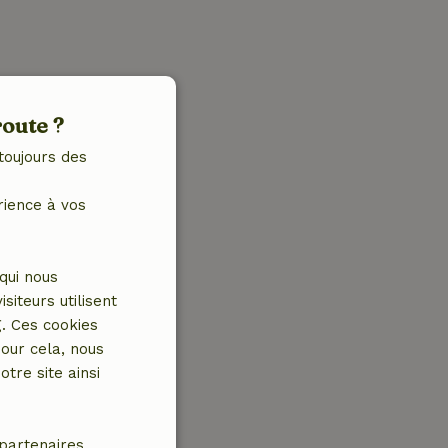
route ?
toujours des
rience à vos
qui nous
iteurs utilisent
g. Ces cookies
our cela, nous
tre site ainsi
partenaires.