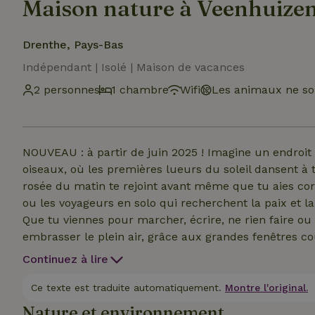
Maison nature à Veenhuize
Drenthe, Pays-Bas
Indépendant | Isolé | Maison de vacances
2 personnes
1 chambre
Wifi
Les animaux ne so
NOUVEAU : à partir de juin 2025 ! Imagine un endroit 
oiseaux, où les premières lueurs du soleil dansent à t
rosée du matin te rejoint avant même que tu aies cor
ou les voyageurs en solo qui recherchent la paix et la
Que tu viennes pour marcher, écrire, ne rien faire ou
embrasser le plein air, grâce aux grandes fenêtres coul
depuis ton salon et ta chambre à coucher. Les nuits so
Continuez à lire
peux entendre le cri de la chouette et le tambourina
cerfs ou des lièvres courir devant ta porte. Le haut plafond en bois crée un effet spacieux, aussi bien dans
Ce texte est traduite automatiquement.
Montre l'original.
le salon et la cuisine que dans la chambre à coucher.
Nature et environnement