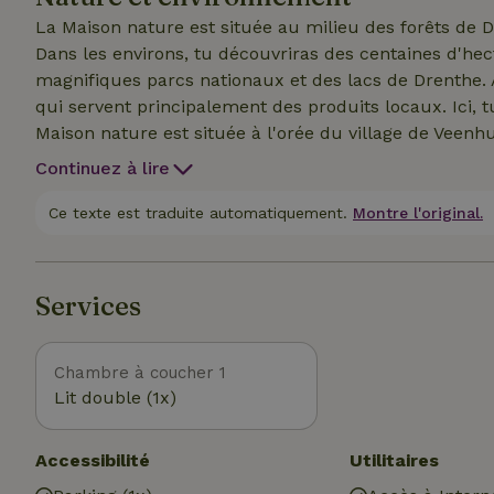
les étoiles et rêve dans le généreux lit double sous 
La Maison nature est située au milieu des forêts de
Dans les environs, tu découvriras des centaines d'hec
magnifiques parcs nationaux et des lacs de Drenthe. 
qui servent principalement des produits locaux. Ici, tu
Maison nature est située à l'orée du village de Veenhu
Maison nature, tu peux te rendre à pied ou à vélo à tr
Continuez à lire
Weldadigheid". Cette colonie est aujourd'hui classée 
Ce texte est traduite automatiquement.
Montre l'original.
Services
Chambre à coucher 1
Lit double (1x)
Accessibilité
Utilitaires