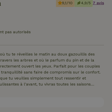
n
9,1/10
4,9/5
7 avis
nt pas autorisés
où tu te réveilles le matin au doux gazouillis des
ravers les arbres et où le parfum du pin et de la
rectement ouvert les yeux. Parfait pour les couples
 tranquillité sans faire de compromis sur le confort.
 que tu veuilles simplement tout ressentir et
issantes à l'avant, tu vivras toutes les saisons
nt sombres avec un ciel rempli d'étoiles. Ici, tu
ge du pivert. Avec un peu de chance, tu verras des
 Le soir, profite d'un feu de camp fait maison sous