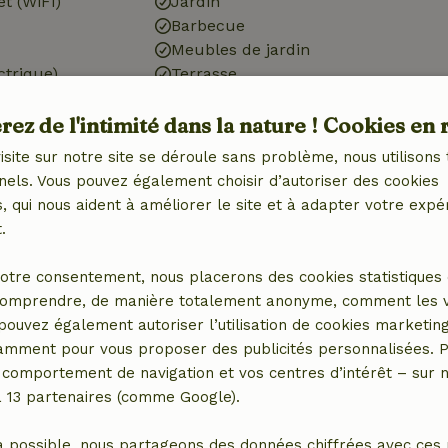
et (WiFi)
Jardin
Barbecue
Meubles de jardin
ctrique)
Terrasse
t des VR
Portes de jardin
ez de l'intimité dans la nature ! Cookies en 
isite sur notre site se déroule sans problème, nous utilisons 
nels. Vous pouvez également choisir d’autoriser des cookies
 qui nous aident à améliorer le site et à adapter votre expé
.
1x)
otre consentement, nous placerons des cookies statistiques 
omprendre, de manière totalement anonyme, comment les vis
 pouvez également autoriser l’utilisation de cookies marketin
tamment pour vous proposer des publicités personnalisées. P
comportement de navigation et vos centres d’intérêt – sur no
a 13 partenaires (comme Google).
8,75 €
a possible, nous partageons des données chiffrées avec ces 