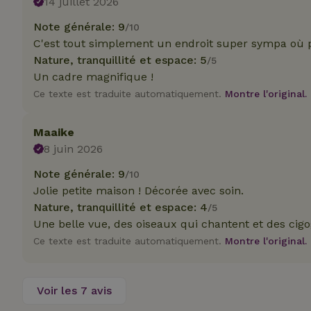
14 juillet 2026
Note générale: 9
/10
Nom
Nom
Nom
C'est tout simplement un endroit super sympa où 
Nom
_nhftconstraint_s
__Secure-YNID
group-locations
Nature, tranquillité et espace: 5
_ga
/5
_gcl_au
Un cadre magnifique !
_cfuvid
Ce texte est traduite automatiquement.
Montre l'original.
YSC
Maaike
_ga_JRK1QL37RY
8 juin 2026
IDE
_nhft_open-gds-o
Note générale: 9
/10
__Secure-
ROLLOUT_TOKEN
Jolie petite maison ! Décorée avec soin.
test_cookie
_nhftconstraint_s
Nature, tranquillité et espace: 4
/5
deposit-refund
Une belle vue, des oiseaux qui chantent et des cigo
Ce texte est traduite automatiquement.
Montre l'original.
_nhftconstraint_s
VISITOR_INFO1_LI
lowest-price
_nhft_user-creat
Voir les 7 avis
FPID