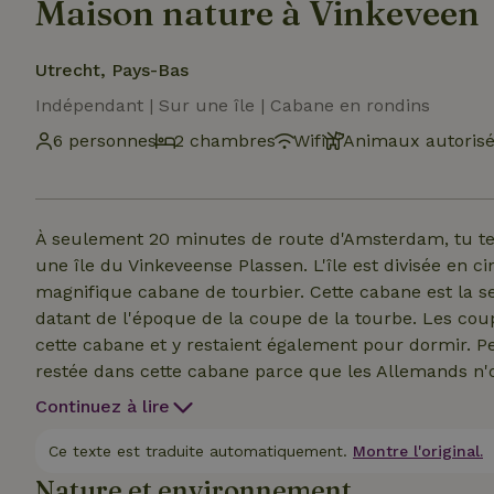
Maison nature à Vinkeveen
Utrecht, Pays-Bas
Indépendant | Sur une île | Cabane en rondins
6 personnes
2 chambres
Wifi
Animaux autoris
À seulement 20 minutes de route d'Amsterdam, tu te
une île du Vinkeveense Plassen. L'île est divisée en ci
magnifique cabane de tourbier. Cette cabane est la s
datant de l'époque de la coupe de la tourbe. Les cou
cette cabane et y restaient également pour dormir. P
restée dans cette cabane parce que les Allemands n'o
Guerre mondiale, la cabane a également servi d'"églis
Continuez à lire
loues la cabane avec le bateau (100 euros par jour), c
cabane offre tout le confort moderne grâce à des pa
Ce texte est traduite automatiquement.
Montre l'original.
d'électricité pour l'éclairage, le WIFI, un réfrigérat
Nature et environnement