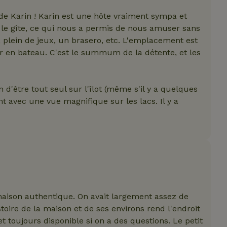
de Karin ! Karin est une hôte vraiment sympa et
ans le gîte, ce qui nous a permis de nous amuser sans
plein de jeux, un brasero, etc. L'emplacement est
ement nécessaires
Performance
Ciblage
Fonctionnalité
Non cl
tir en bateau. C'est le summum de la détente, et les
ment nécessaires habilitent des fonctionnalités de base du site Web telles que
gestion des comptes. Le site Web ne peut pas être utilisé correctement sans les
 d'être tout seul sur l'îlot (même s'il y a quelques
Fournisseur
/
Expiration
Description
ant avec une vue magnifique sur les lacs. Il y a
Domaine
_METADATA
YouTube
5 mois 4
Ce cookie est utilisé pour stock
.youtube.com
semaines
de l'utilisateur et les choix de co
leur interaction avec le site. Il e
données sur le consentement du 
concernant diverses politiques 
confidentialité, en veillant à ce 
préférences soient honorées lor
sessions.
ent
CookieScript
4
Ce cookie est utilisé par le serv
.maisonnature.be
semaines
Script.com pour mémoriser les 
2 jours
consentement des visiteurs en m
 maison authentique. On avait largement assez de
Il est nécessaire que la bannièr
stoire de la maison et de ses environs rend l'endroit
Cookie-Script.com fonctionne c
Politique de confidentialité
 toujours disponible si on a des questions. Le petit