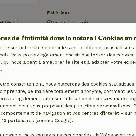
Extérieur
et (WiFi)
Jardin (clôturé)
Barbecue
ez de l'intimité dans la nature ! Cookies en 
Meubles de jardin
Terrasse
isite sur notre site se déroule sans problème, nous utilisons 
Étang
nels. Vous pouvez également choisir d’autoriser des cookies
 qui nous aident à améliorer le site et à adapter votre expé
.
otre consentement, nous placerons des cookies statistiques 
omprendre, de manière totalement anonyme, comment les vis
 pouvez également autoriser l’utilisation de cookies marketin
tamment pour vous proposer des publicités personnalisées. P
comportement de navigation et vos centres d’intérêt – sur no
a 13 partenaires (comme Google).
a possible, nous partageons des données chiffrées avec ces 