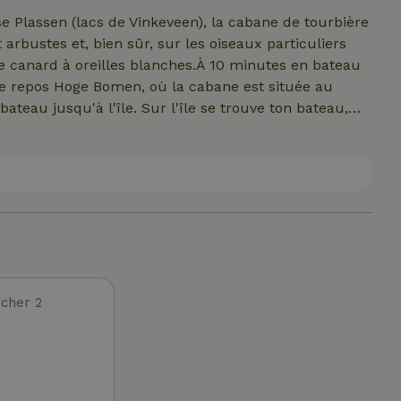
d'une cuisinière à gaz. Il est également possible de
e Plassen (lacs de Vinkeveen), la cabane de tourbière
 arbustes et, bien sûr, sur les oiseaux particuliers
 le canard à oreilles blanches.À 10 minutes en bateau
 de repos Hoge Bomen, où la cabane est située au
ateau jusqu'à l'île. Sur l'île se trouve ton bateau,
0 minutes de bateau, tu peux aller faire du shopping à
de en bateau. Dans le cottage, il y a un livre de
ivités avec le bateau. Les environs sont magnifiques
 de pêche. À Jachthaven Bon, tu peux payer pour te
Vinkeveen et/ou Abcoude, où nous viendrons te
hes de SUP toutes neuves, un barbecue Weber neuf et
cher 2