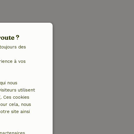
route ?
toujours des
rience à vos
qui nous
iteurs utilisent
g. Ces cookies
our cela, nous
tre site ainsi
partenaires.