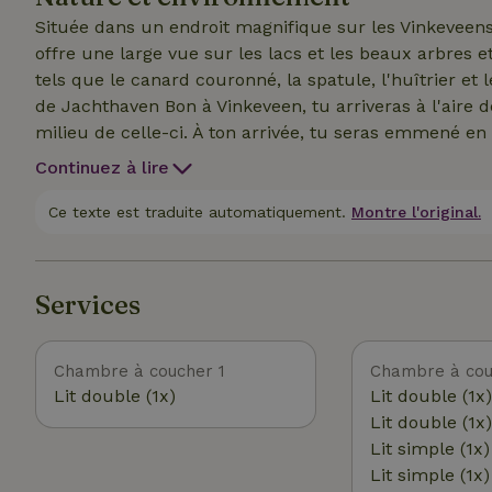
une douche chaude. La cuisine intérieure est équipée 
Située dans un endroit magnifique sur les Vinkeveens
réserver jusqu'à 6 personnes.
offre une large vue sur les lacs et les beaux arbres et
tels que le canard couronné, la spatule, l'huîtrier et
de Jachthaven Bon à Vinkeveen, tu arriveras à l'aire
milieu de celle-ci. À ton arrivée, tu seras emmené en b
que tu loueras (100 euros par jour de location). En 1
Continuez à lire
Vinkeveen, ou simplement profiter d'une belle promena
bienvenue avec toutes sortes de conseils pour les act
Ce texte est traduite automatiquement.
Montre l'original.
et idéaux pour les amateurs de natation, de voile et
garer ou prendre les transports en commun jusqu'à 
chercher pour t'enregistrer. Il y a aussi deux planc
Services
des chaises longues
Chambre à coucher 1
Chambre à cou
Lit double (1x)
Lit double (1x)
Lit double (1x)
Lit simple (1x)
Lit simple (1x)