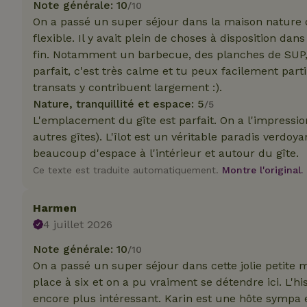
Note générale: 10
/10
On a passé un super séjour dans la maison nature 
flexible. Il y avait plein de choses à disposition d
fin. Notamment un barbecue, des planches de SUP, 
Strict
parfait, c'est très calme et tu peux facilement par
Les cookies stricte
transats y contribuent largement :).
utilisateurs et la 
Nature, tranquillité et espace: 5
/5
nécessaires.
L'emplacement du gîte est parfait. On a l'impression
Nom
autres gîtes). L'îlot est un véritable paradis verdoy
beaucoup d'espace à l'intérieur et autour du gîte.
VISITOR_PRIVACY
Ce texte est traduite automatiquement.
Montre l'original.
Harmen
4 juillet 2026
CookieScriptCons
Note générale: 10
/10
On a passé un super séjour dans cette jolie petite
place à six et on a pu vraiment se détendre ici. L'hi
encore plus intéressant. Karin est une hôte sympa et