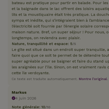
bateau est pratique pour partir en balade. Pour le
et la baignade dans le lac offrent des loisirs aqua
Nom
Nom
Nom
lits et la moustiquaire était très pratique. La douch
Nom
_nhftconstraint_s
__Secure-YNID
sympa et inédite, qui s’intégraient bien à l’ambianc
group-locations
_ga
_gcl_au
l’électricité soit fournie par l’énergie solaire corr
_cfuvid
maison nature. Bref, un super séjour ! Pour nous, o
longtemps, on reviendra avec plaisir.
YSC
Nature, tranquillité et espace: 5
/5
Le gîte est situé dans un endroit super tranquille, a
_ga_JRK1QL37RY
IDE
_nhft_open-gds-o
faire quoi que ce soit te permet de te détendre tout 
super agréable pour se baigner et faire du stand up
__Secure-
ROLLOUT_TOKEN
les araignées sur l’île. Sinon, on est vraiment ravi
test_cookie
_nhftconstraint_s
cette île verdoyante.
deposit-refund
Ce texte est traduite automatiquement.
Montre l'original.
_nhftconstraint_s
VISITOR_INFO1_LI
lowest-price
Markus
4 juin 2026
_nhft_user-creat
Note générale: 10
/10
FPID