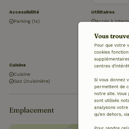
Accessibilité
Utilitaires
Parking (1x)
Accès à Intern
Poêle à bois
Vous trouver
Eau potable
Eau chaude
Pour que votre v
Electricité
cookies fonction
supplémentaires,
Cuisine
Salle de bains
centres d’intérêt
Cuisine
Douche
Si vous donnez v
Gaz (/cuisinière)
Toilettes
permettent de c
notre site. Vous
sont utilisés no
analysons votre 
Emplacement
qu’en dehors, vi
Pour rendre cel