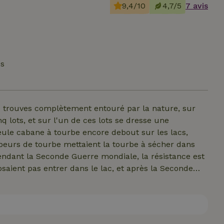
9,4/10
4,7/5
7 avis
és
 trouves complètement entouré par la nature, sur
nq lots, et sur l'un de ces lots se dresse une
eule cabane à tourbe encore debout sur les lacs,
peurs de tourbe mettaient la tourbe à sécher dans
endant la Seconde Guerre mondiale, la résistance est
saient pas entrer dans le lac, et après la Seconde
e" pour les pêcheurs qui y allaient à la messe. Tu
ela s'ajoute donc au prix de la location. Cette grande
nneaux solaires, qui fournissent suffisamment
eur, une machine à café Nespresso, un WC de luxe et