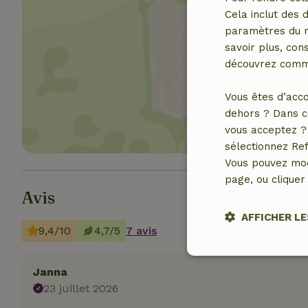
Cela inclut des 
paramètres du na
savoir plus, cons
découvrez comme
Affich
Vous êtes d’acco
dehors ? Dans c
vous acceptez ? 
sélectionnez Ref
Vous pouvez mod
page, ou cliquer 
Avis
AFFICHER LE
9,4/10
4,7/5
7 avis
Strictement
nécessaires
Janna
23 juillet 2026