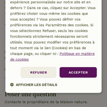
remboursement de 10 %
expérience personnalisée sur notre site et en
• Le jour de l'arrivée ou après : aucun
dehors ? Dans ce cas, cliquez sur Accepter. Vous
remboursement
préférez choisir vous-même les cookies que
vous acceptez ? Vous pouvez définir vos
Voir tout
préférences via les Paramètres des cookies. Si
vous sélectionnez Refuser, seuls les cookies
fonctionnels strictement nécessaires seront
Durabilité
utilisés. Vous pouvez modifier vos préférences à
tout moment via le lien (Cookies) en bas de
Étiquette énergétique : Exclus
chaque page, ou cliquer ici :
Politique en matière
Les déchets alimentaires sont réduits au
de cookies
minimum
Inventaire durable
REFUSER
ACCEPTER
Voir tout
AFFICHER LES DÉTAILS
Poser une question
Strictement
Performance
Ciblage
nécessaires
Contacte le propriétaire de la Maison nature.