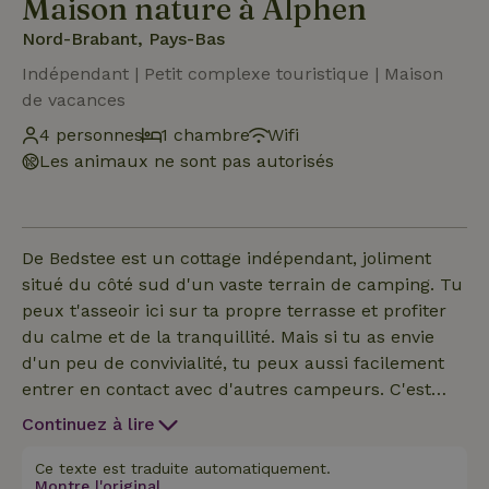
Maison nature à Alphen
Nord-Brabant, Pays-Bas
Indépendant | Petit complexe touristique | Maison
de vacances
4 personnes
1 chambre
Wifi
Les animaux ne sont pas autorisés
De Bedstee est un cottage indépendant, joliment
situé du côté sud d'un vaste terrain de camping. Tu
peux t'asseoir ici sur ta propre terrasse et profiter
du calme et de la tranquillité. Mais si tu as envie
d'un peu de convivialité, tu peux aussi facilement
entrer en contact avec d'autres campeurs. C'est
donc l'endroit idéal pour être à la fois gentil et privé,
Continuez à lire
et discuter. Il dispose d'un salon confortable, parfait
pour se détendre après une journée en plein air. La
Ce texte est traduite automatiquement.
Montre l'original.