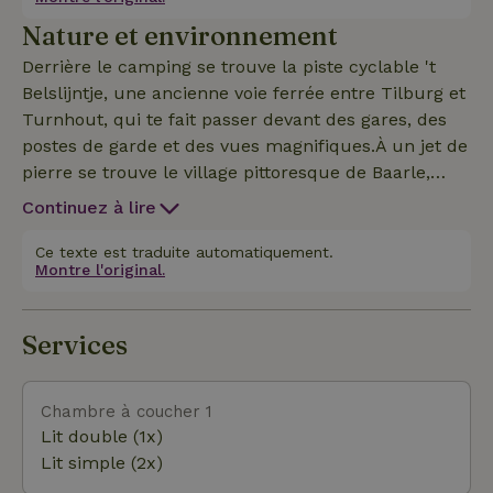
cuisine est entièrement équipée et dispose, entre
Nature et environnement
autres, d'un Senseo, d'un four combiné et d'un
lave-vaisselle, pour que cuisiner et se régaler soient
Derrière le camping se trouve la piste cyclable 't
un jeu d'enfant. La chambre familiale avec
Belslijntje, une ancienne voie ferrée entre Tilburg et
sanitaires est un concept ouvert et dispose d'un lit
Turnhout, qui te fait passer devant des gares, des
double (160x210) et de deux lits simples (80X210).
postes de garde et des vues magnifiques.À un jet de
Tu peux séjourner ici seul ou en couple, ou encore
pierre se trouve le village pittoresque de Baarle,
avec tes amis ou ta famille.
avec ses 30 enclaves - essaie donc de savoir si tu es
Continuez à lire
aux Pays-Bas ou en Belgique ! Vis l'histoire en
suivant la route de Dodendraad, en visitant
Ce texte est traduite automatiquement.
Montre l'original.
l'aérodrome factice de Kiek, ou en explorant la
Fietsallee sécurisée de Chaam.Détends-toi, explore
la région et profite de l'atmosphère personnelle de
Services
notre camping.
Chambre à coucher 1
Lit double (1x)
Lit simple (2x)