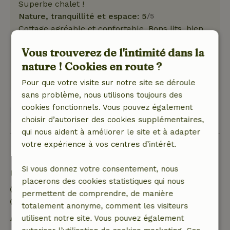
Superbe chalet !
Nature, tranquillité et espace: 5
/5
Cottage agréable et confortable. Bons lits, bien
meublés. Maintenant le camping était fermé,
Vous trouverez de l'intimité dans la
donc toute la tranquillité.
nature ! Cookies en route ?
Ce texte est traduite automatiquement.
Montre l'original.
Pour que votre visite sur notre site se déroule
sans problème, nous utilisons toujours des
cookies fonctionnels. Vous pouvez également
Voir les 2 avis
choisir d’autoriser des cookies supplémentaires,
qui nous aident à améliorer le site et à adapter
votre expérience à vos centres d’intérêt.
Bon à savoir
Si vous donnez votre consentement, nous
Détails du séjour
placerons des cookies statistiques qui nous
Arrivée: 15:15- 20:00
permettent de comprendre, de manière
Départ: 08:00- 10:00
totalement anonyme, comment les visiteurs
Annulation gratuite dans les 7 jours
utilisent notre site. Vous pouvez également