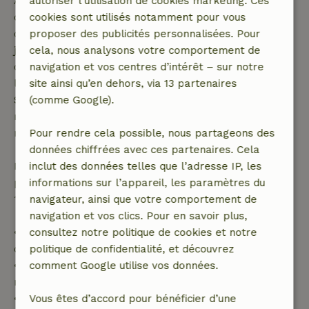
Annulation gratuite dans les 7 jours suivant la
autoriser l’utilisation de cookies marketing. Ces
confirmation de ta réservation, à condition que la
cookies sont utilisés notamment pour vous
demande de réservation ait été effectuée plus de 28
proposer des publicités personnalisées. Pour
jours avant la date de début. Pour les réservations
cela, nous analysons votre comportement de
dont la date de début est dans les 28 jours,
navigation et vos centres d’intérêt – sur notre
l'annulation gratuite s'applique dans les 24 heures.
site ainsi qu’en dehors, via 13 partenaires
Si tu annules dans le délai indiqué, tu as droit à un
(comme Google).
remboursement intégral du montant de la
réservation.
Pour rendre cela possible, nous partageons des
données chiffrées avec ces partenaires. Cela
Passé ce délai, tu recevras un remboursement
inclut des données telles que l’adresse IP, les
partiel du coût du séjour et un remboursement à
informations sur l’appareil, les paramètres du
100 % de l'acompte :
navigateur, ainsi que votre comportement de
navigation et vos clics. Pour en savoir plus,
• Jusqu'à 42 jours avant l'arrivée : remboursement
consultez notre politique de cookies et notre
de 70 %
politique de confidentialité, et découvrez
• Entre 42 et 28 jours avant l'arrivée :
comment Google utilise vos données.
remboursement de 40 %
• De 28 jours avant l'arrivée jusqu'au jour même :
Vous êtes d’accord pour bénéficier d’une