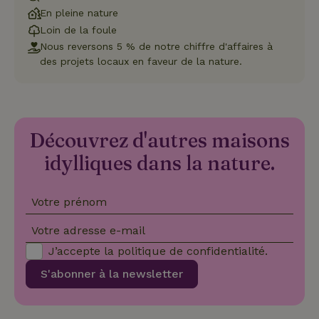
et l
En pleine nature
conf
pour
Loin de la foule
inte
Nous reversons 5 % de notre chiffre d'affaires à
avec
enre
des projets locaux en faveur de la nature.
don
le
con
du v
con
dive
poli
Découvrez d'autres maisons
par
de
Politique de confidentialité de Google
conf
idylliques dans la nature.
en v
ce 
pré
soie
Votre prénom
hon
des
pro
Votre adresse e-mail
sess
J’accepte la
politique de confidentialité
.
CookieScriptConsent
CookieScript
4
Ce 
.maisonnature.be
semaines
util
S'abonner à la newsletter
2 jours
serv
Coo
Scr
pou
mém