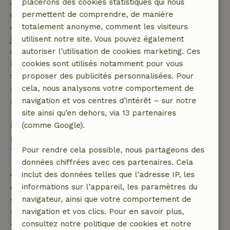
Annulation gratuite dans les 7 jours suivant la
placerons des cookies statistiques qui nous
confirmation de ta réservation, à condition que la
permettent de comprendre, de manière
demande de réservation ait été effectuée plus de 28
totalement anonyme, comment les visiteurs
jours avant la date de début. Pour les réservations
utilisent notre site. Vous pouvez également
dont la date de début est dans les 28 jours,
autoriser l’utilisation de cookies marketing. Ces
l'annulation gratuite s'applique dans les 24 heures.
cookies sont utilisés notamment pour vous
Si tu annules dans le délai indiqué, tu as droit à un
proposer des publicités personnalisées. Pour
remboursement intégral du montant de la
cela, nous analysons votre comportement de
réservation.
navigation et vos centres d’intérêt – sur notre
site ainsi qu’en dehors, via 13 partenaires
Passé ce délai, tu recevras un remboursement
(comme Google).
partiel du coût du séjour et un remboursement à
100 % de l'acompte :
Pour rendre cela possible, nous partageons des
données chiffrées avec ces partenaires. Cela
• Jusqu'à 42 jours avant l'arrivée : remboursement
inclut des données telles que l’adresse IP, les
de 70 %
informations sur l’appareil, les paramètres du
• Entre 42 et 28 jours avant l'arrivée :
navigateur, ainsi que votre comportement de
remboursement de 40 %
navigation et vos clics. Pour en savoir plus,
• De 28 jours avant l'arrivée jusqu'au jour même :
consultez notre politique de cookies et notre