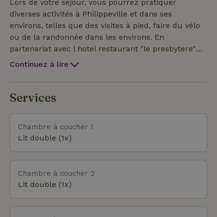
coin salon, une télévision par câble à écran plat,
Lors de votre séjour, vous pourrez pratiquer
une cuisine entièrement équipée avec un lave-
diverses activités à Philippeville et dans ses
vaisselle et un four, ainsi qu'une salle de bains
environs, telles que des visites à pied, faire du vélo
privative pourvue d'une douche. Un micro-ondes,
ou de la randonnée dans les environs. En
un grille-pain, un réfrigérateur, une machine à café
partenariat avec l hotel restaurant "le presbytere"
et une bouilloire sont également fournis. Vous
situé à 100mètres, vous aurez accès aux sauna,
Continuez à lire
pourrez dîner dans un coin repas extérieur et vous
jaccuzzi et Piscine Vous séjournerez à 16 km du
réchauffer plus tard dans la cheminée de votre
club de golf Florennes Avia et à 42 km du parc des
logement. L'établissement se compose de deux
expositions Charleroi Expo. L'aéroport de Charleroi,
Services
gîtes de 6 personnes, pouvant être loués ensemble
le plus proche, est à 42 km.
ou séparément.
Chambre à coucher 1
Lit double (1x)
Chambre à coucher 2
Lit double (1x)