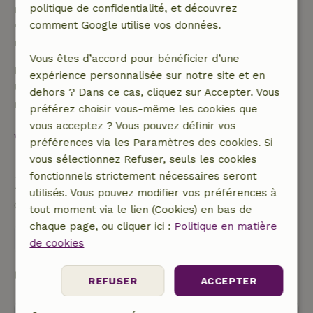
remboursement de 10 %
politique de confidentialité, et découvrez
• Le jour de l'arrivée ou après : aucun
comment Google utilise vos données.
remboursement
Vous êtes d’accord pour bénéficier d’une
Dépôt de sécurité
expérience personnalisée sur notre site et en
Une caution de 300,00 € s'applique. Tu seras
dehors ? Dans ce cas, cliquez sur Accepter. Vous
remboursé après le départ.
préférez choisir vous-même les cookies que
vous acceptez ? Vous pouvez définir vos
Voir tout
préférences via les Paramètres des cookies. Si
vous sélectionnez Refuser, seuls les cookies
fonctionnels strictement nécessaires seront
Poser une question
utilisés. Vous pouvez modifier vos préférences à
Contacte le propriétaire de la Maison nature.
tout moment via le lien (Cookies) en bas de
chaque page, ou cliquer ici :
Politique en matière
Envoyer un message
de cookies
Commencer ma réservation
REFUSER
ACCEPTER