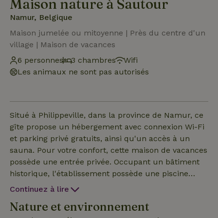
Maison nature à Sautour
Namur, Belgique
Maison jumelée ou mitoyenne | Près du centre d'un
village | Maison de vacances
6 personnes
3 chambres
Wifi
Les animaux ne sont pas autorisés
Situé à Philippeville, dans la province de Namur, ce
gîte propose un hébergement avec connexion Wi-Fi
et parking privé gratuits, ainsi qu'un accès à un
sauna. Pour votre confort, cette maison de vacances
possède une entrée privée. Occupant un bâtiment
historique, l'établissement possède une piscine
extérieure ouverte en saison et se trouve à 35 km
Continuez à lire
d'Anseremme. Offrant une vue sur le jardin, cette
Nature et environnement
maison de vacances comprend une terrasse, un