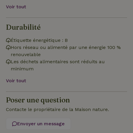
Voir tout
Strictement nécessaires
Performance
Ciblage
Durabilité
Fonctionnalité
Non classifiés
Les cookies strictement nécessaires habilitent des
Étiquette énergétique : B
fonctionnalités de base du site Web telles que la connexion
des utilisateurs et la gestion des comptes. Le site Web ne
Hors réseau ou alimenté par une énergie 100 %
peut pas être utilisé correctement sans les cookies
renouvelable
strictement nécessaires.
Les déchets alimentaires sont réduits au
Fournisseur
/
Nom
Expiration
Des
minimum
Domaine
VISITOR_PRIVACY_METADATA
YouTube
5 mois 4
Ce 
Voir tout
.youtube.com
semaines
util
stoc
con
de l
Poser une question
et l
conf
pour
Contacte le propriétaire de la Maison nature.
inte
avec
enre
Envoyer un message
don
le
con