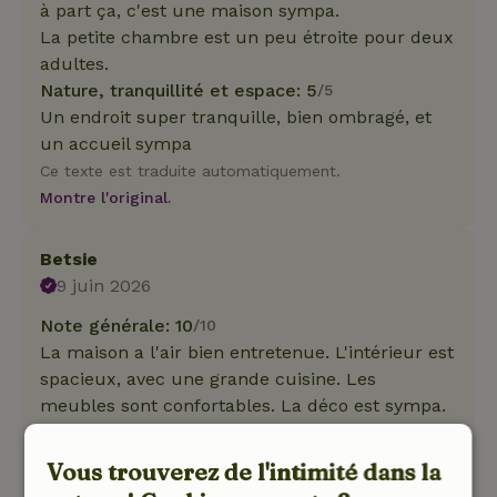
à part ça, c'est une maison sympa.
La petite chambre est un peu étroite pour deux
adultes.
Nature, tranquillité et espace: 5
/5
Un endroit super tranquille, bien ombragé, et
un accueil sympa
Ce texte est traduite automatiquement.
Montre l'original.
Betsie
9 juin 2026
Note générale: 10
/10
La maison a l'air bien entretenue. L'intérieur est
spacieux, avec une grande cuisine. Les
meubles sont confortables. La déco est sympa.
Tout est parfait. La salle de bain est impeccable
! Les lits à sommier tapissier sont très
Vous trouverez de l'intimité dans la
confortables. Il y a une machine Nespresso,