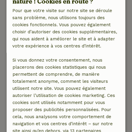
nature ! Cookies en route ?
avec 4 capsules pour le premier jour, donc tu
Pour que votre visite sur notre site se déroule
dois apporter tes propres capsules Nespresso.
sans problème, nous utilisons toujours des
Pour ma part, j'avais emporté une cafetière.
cookies fonctionnels. Vous pouvez également
Il n'y a (pour l'instant) ni abri ni auvent où tu
choisir d’autoriser des cookies supplémentaires,
peux ranger les vélos. Ils doivent donc rester
qui nous aident à améliorer le site et à adapter
dehors.
votre expérience à vos centres d’intérêt.
Très bonne communication avec le propriétaire
; réponse rapide aux questions.
Si vous donnez votre consentement, nous
Dans l'ensemble, un très joli petit chalet où je
placerons des cookies statistiques qui nous
reviendrai sans hésiter !
permettent de comprendre, de manière
Nature, tranquillité et espace: 5
/5
totalement anonyme, comment les visiteurs
Une très jolie petite maison spacieuse en pleine
utilisent notre site. Vous pouvez également
nature. Tout le confort nécessaire. Un séjour
autoriser l’utilisation de cookies marketing. Ces
très agréable.
cookies sont utilisés notamment pour vous
C'est merveilleusement calme. On a vu tous les
proposer des publicités personnalisées. Pour
jours une biche avec ses trois petits !
cela, nous analysons votre comportement de
Les itinéraires cyclables 30 et 47 sont tout près.
navigation et vos centres d’intérêt – sur notre
On a fait de superbes balades à vélo dans les
site ainsi qu’en dehors, via 13 partenaires
environs magnifiques. À refaire sans hésiter.