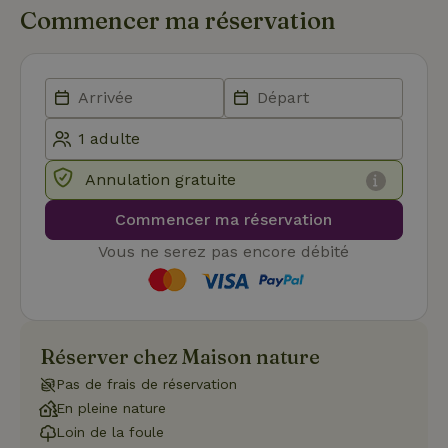
du v
Commencer ma réservation
con
dive
poli
par
de
Politique de confidentialité de Google
conf
en v
ce 
pré
soie
hon
Annulation gratuite
des
pro
sess
Commencer ma réservation
CookieScriptConsent
CookieScript
4
Ce 
Vous ne serez pas encore débité
.maisonnature.be
semaines
util
2 jours
serv
Coo
Scr
pou
mém
pré
de
Réserver chez Maison nature
con
des 
Pas de frais de réservation
en 
cook
En pleine nature
néc
que 
Loin de la foule
ban