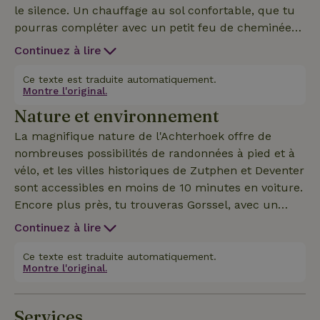
le silence. Un chauffage au sol confortable, que tu
pourras compléter avec un petit feu de cheminée
pour plus de convivialité. Tu pourras profiter de
Continuez à lire
bons repas dans la cuisine ouverte avec une vue
panoramique. Cette maison nature est un lieu où la
Ce texte est traduite automatiquement.
Montre l'original.
nature et le confort se marient pour créer un
Nature et environnement
endroit merveilleux où te détendre en famille ou
entre amis, ou encore pour travailler au calme («
La magnifique nature de l'Achterhoek offre de
workation »).
nombreuses possibilités de randonnées à pied et à
vélo, et les villes historiques de Zutphen et Deventer
sont accessibles en moins de 10 minutes en voiture.
Encore plus près, tu trouveras Gorssel, avec un
large choix de magasins, de restaurants et, bien sûr,
Continuez à lire
le musée MORE dédié à l'art réaliste moderne. Il y a
plusieurs aires de jeux pour les enfants dans les
Ce texte est traduite automatiquement.
Montre l'original.
environs, comme l'aire de jeux couverte « Bij Jansen
en Jansen ».
Services