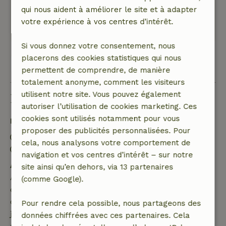
ça vaut vraiment la peine de recommencer.
qui nous aident à améliorer le site et à adapter
Ce texte est traduite automatiquement.
votre expérience à vos centres d’intérêt.
Montre l'original.
Si vous donnez votre consentement, nous
placerons des cookies statistiques qui nous
Voir les 2 avis
permettent de comprendre, de manière
totalement anonyme, comment les visiteurs
utilisent notre site. Vous pouvez également
Bon à savoir
autoriser l’utilisation de cookies marketing. Ces
cookies sont utilisés notamment pour vous
Détails du séjour
proposer des publicités personnalisées. Pour
Arrivée: 14:00- 22:00
cela, nous analysons votre comportement de
Départ: 10:00- 11:00
navigation et vos centres d’intérêt – sur notre
Annulation gratuite dans les 7 jours
site ainsi qu’en dehors, via 13 partenaires
Annulation gratuite dans les 7 jours suivant la
(comme Google).
confirmation de ta réservation, à condition que la
demande de réservation ait été effectuée plus de 28
Pour rendre cela possible, nous partageons des
jours avant la date de début. Pour les réservations
données chiffrées avec ces partenaires. Cela
dont la date de début est dans les 28 jours,