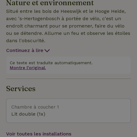
Nature et environnement
avec une table et un banc, une kitchenette avec un
réfrigérateur et une cuisinière. Tu as aussi ta
Situé entre les bois de Heeswijk et le Hooge Heide,
propre terrasse avec table de pique-nique devant la
avec 's-Hertogenbosch à portée de vélo, c'est un
voiture où tu peux faire un joli feu de camp dans
endroit charmant pour se promener, faire du vélo
l'un de nos foyers (le bois peut être coché dans les
ou se détendre. Allume un feu et observe les étoiles
options). Bref, tout pour de merveilleuses (mini)
dans l'obscurité.
vacances où tu pourras échapper à l'agitation de la
Continuez à lire
vie quotidienne !
Ce texte est traduite automatiquement.
Montre l'original.
Services
Chambre à coucher 1
Lit double (1x)
Voir toutes les installations