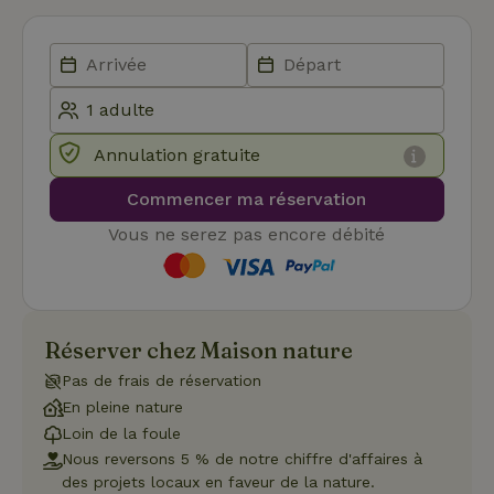
Les cookies strictement nécessaires habilitent des
fonctionnalités de base du site Web telles que la connexion
des utilisateurs et la gestion des comptes. Le site Web ne
peut pas être utilisé correctement sans les cookies
strictement nécessaires.
Fournisseur
/
Nom
Expiration
Des
Domaine
Annulation gratuite
VISITOR_PRIVACY_METADATA
YouTube
5 mois 4
Ce 
.youtube.com
semaines
util
stoc
Commencer ma réservation
con
de l
Vous ne serez pas encore débité
et l
conf
pour
inte
avec
enre
don
Réserver chez Maison nature
le
con
Pas de frais de réservation
du v
con
En pleine nature
dive
poli
Loin de la foule
par
Nous reversons 5 % de notre chiffre d'affaires à
de
Politique de confidentialité de Google
conf
des projets locaux en faveur de la nature.
en v