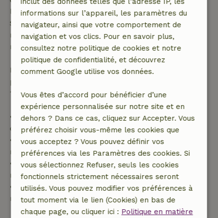
inclut des données telles que l’adresse IP, les
l'annulation gratuite s'applique dans les 24 heures.
informations sur l’appareil, les paramètres du
Si tu annules dans le délai indiqué, tu as droit à un
navigateur, ainsi que votre comportement de
remboursement intégral du montant de la
navigation et vos clics. Pour en savoir plus,
réservation.
consultez notre politique de cookies et notre
politique de confidentialité, et découvrez
Passé ce délai, tu recevras un remboursement
comment Google utilise vos données.
partiel du coût du séjour et un remboursement à
100 % de l'acompte :
Vous êtes d’accord pour bénéficier d’une
expérience personnalisée sur notre site et en
• Jusqu'à 42 jours avant l'arrivée : remboursement
dehors ? Dans ce cas, cliquez sur Accepter. Vous
de 70 %
préférez choisir vous-même les cookies que
• Entre 42 et 28 jours avant l'arrivée :
vous acceptez ? Vous pouvez définir vos
remboursement de 40 %
préférences via les Paramètres des cookies. Si
• De 28 jours avant l'arrivée jusqu'au jour même :
vous sélectionnez Refuser, seuls les cookies
remboursement de 10 %
fonctionnels strictement nécessaires seront
• Le jour de l'arrivée ou après : aucun
utilisés. Vous pouvez modifier vos préférences à
remboursement
tout moment via le lien (Cookies) en bas de
chaque page, ou cliquer ici :
Politique en matière