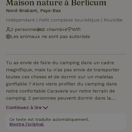
Maison nature à Berlicum
Nord-Brabant, Pays-Bas
Indépendant | Petit complexe touristique | Roulotte
2 personnes
1 chambre
Wifi
Les animaux ne sont pas autorisés
Tu as envie de faire du camping dans un cadre
magnifique, mais tu n'as pas envie de transporter
toutes ces choses et de dormir sur un matelas
gonflable ? Alors viens profiter du camping dans
notre confortable Caravane sur notre terrain de
camping. 2 personnes peuvent dormir dans la
Caravane dans un beau grand lit double, pour les
Continuez à lire
familles plus nombreuses, nous recommandons
une tente pup à côté. Malheureusement, les
Ce texte est traduite automatiquement.
Montre l'original.
animaux ne sont pas autorisés. Il y a un coin salon