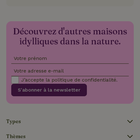
ce 
pré
soie
hon
des
pro
Découvrez d'autres maisons
sess
idylliques dans la nature.
CookieScriptConsent
CookieScript
4
Ce 
.maisonnature.be
semaines
util
2 jours
serv
Coo
Scr
Votre prénom
pou
mém
pré
Votre adresse e-mail
de
con
J’accepte la
politique de confidentialité
.
des 
en 
S'abonner à la newsletter
cook
néc
que 
ban
coo
Coo
Scr
Types
fon
cor
Thèmes