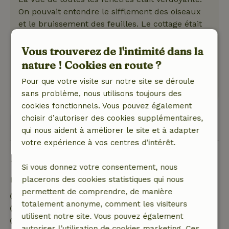
On pouvait entendre le sifflement des oiseaux
et le bruissement des feuilles. Le cottage était
entouré de verdure : de l'herbe, des plantes,
des arbres, .... Cela dégageait beaucoup de
Vous trouverez de l'intimité dans la
tranquillité.
nature ! Cookies en route ?
Ce texte est traduite automatiquement.
Pour que votre visite sur notre site se déroule
Montre l'original.
sans problème, nous utilisons toujours des
cookies fonctionnels. Vous pouvez également
choisir d’autoriser des cookies supplémentaires,
Voir 1 avis
qui nous aident à améliorer le site et à adapter
votre expérience à vos centres d’intérêt.
Bon à savoir
Si vous donnez votre consentement, nous
Détails du séjour
placerons des cookies statistiques qui nous
permettent de comprendre, de manière
Arrivée: 15:00- 22:00
totalement anonyme, comment les visiteurs
Départ: 07:00- 11:00
utilisent notre site. Vous pouvez également
Séjour sans contact possible
autoriser l’utilisation de cookies marketing. Ces