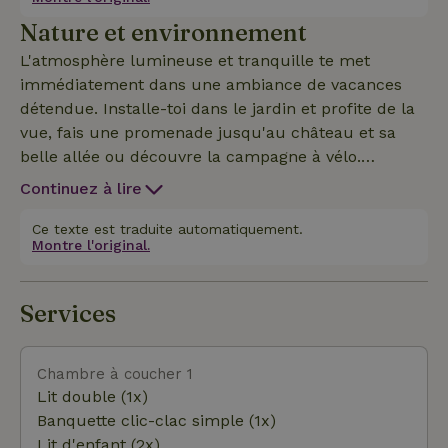
l'espace salle de bain avec lit à sommier et douche
Nature et environnement
spacieuse à l'italienne (2 m) se trouvent à l'étage. Il
y a l'air conditionné à l'étage et au rez-de-chaussée
L'atmosphère lumineuse et tranquille te met
pour un climat parfait tout au long de l'année.
immédiatement dans une ambiance de vacances
détendue. Installe-toi dans le jardin et profite de la
vue, fais une promenade jusqu'au château et sa
belle allée ou découvre la campagne à vélo.
Perlefien est l'endroit idéal pour des vacances ou
Continuez à lire
un week-end en Flandre. Un week-end de détente
et de chouchoutage ou un moment sportif à deux
Ce texte est traduite automatiquement.
Montre l'original.
ou en petite famille, en faisant du vélo ou de la
randonnée ensemble dans une zone boisée à côté
du château de Leeuwergem ?
Services
Chambre à coucher 1
Lit double (1x)
Banquette clic-clac simple (1x)
Lit d'enfant (2x)