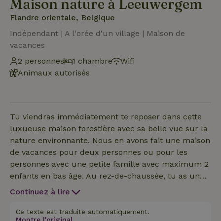
Maison nature à Leeuwergem
Flandre orientale, Belgique
Indépendant | A l'orée d'un village | Maison de
vacances
2 personnes
1 chambre
Wifi
Animaux autorisés
Tu viendras immédiatement te reposer dans cette
luxueuse maison forestière avec sa belle vue sur la
nature environnante. Nous en avons fait une maison
de vacances pour deux personnes ou pour les
personnes avec une petite famille avec maximum 2
enfants en bas âge. Au rez-de-chaussée, tu as une
salle de séjour spacieuse avec un salon, d'où tu as
Continuez à lire
une belle vue sur la vallée, ainsi qu'une cuisine
entièrement équipée. La chambre à coucher et
Ce texte est traduite automatiquement.
Montre l'original.