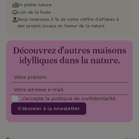
et l
En pleine nature
conf
pour
Loin de la foule
inte
Nous reversons 5 % de notre chiffre d'affaires à
avec
enre
des projets locaux en faveur de la nature.
don
le
con
du v
con
Découvrez d'autres maisons
dive
poli
idylliques dans la nature.
par
de
Politique de confidentialité de Google
conf
en v
ce 
Votre prénom
pré
soie
Votre adresse e-mail
hon
des
J’accepte la
politique de confidentialité
.
pro
sess
S'abonner à la newsletter
CookieScriptConsent
CookieScript
4
Ce 
.maisonnature.be
semaines
util
2 jours
serv
Coo
Scr
pou
mém