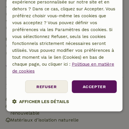
expérience personnalisée sur notre site et en
• De 28 jours avant l'arrivée jusqu'au jour même :
dehors ? Dans ce cas, cliquez sur Accepter. Vous
remboursement de 10 %
préférez choisir vous-même les cookies que
• Le jour de l'arrivée ou après : aucun
vous acceptez ? Vous pouvez définir vos
remboursement
préférences via les Paramètres des cookies. Si
vous sélectionnez Refuser, seuls les cookies
Dépôt de sécurité
fonctionnels strictement nécessaires seront
Une caution de 250,00 € s'applique. Tu seras
utilisés. Vous pouvez modifier vos préférences à
remboursé après le départ.
tout moment via le lien (Cookies) en bas de
chaque page, ou cliquer ici :
Politique en matière
Voir tout
de cookies
Durabilité
REFUSER
ACCEPTER
Étiquette énergétique : C
AFFICHER LES DÉTAILS
Hors réseau ou alimenté par une énergie 100 %
renouvelable
Strictement
Performance
Ciblage
nécessaires
Matériaux d'isolation naturelle