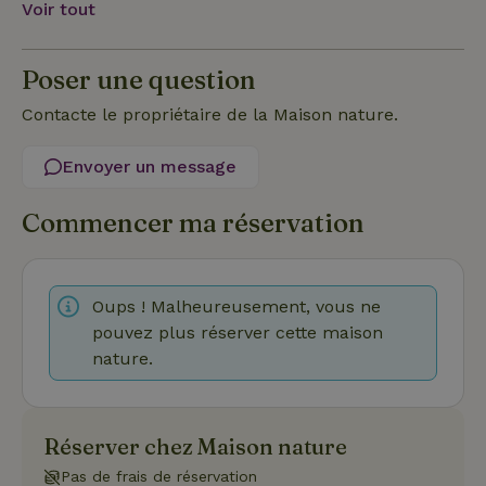
Voir tout
Fonctionnalité
Non classifiés
Poser une question
Contacte le propriétaire de la Maison nature.
Envoyer un message
Strictement nécessaires
Performance
Ciblage
Commencer ma réservation
Fonctionnalité
Non classifiés
Les cookies strictement nécessaires habilitent des
fonctionnalités de base du site Web telles que la connexion
des utilisateurs et la gestion des comptes. Le site Web ne
Oups ! Malheureusement, vous ne
peut pas être utilisé correctement sans les cookies
pouvez plus réserver cette maison
strictement nécessaires.
nature.
Fournisseur
/
Nom
Expiration
Des
Domaine
VISITOR_PRIVACY_METADATA
YouTube
5 mois 4
Ce 
.youtube.com
semaines
util
Réserver chez Maison nature
stoc
con
Pas de frais de réservation
de l