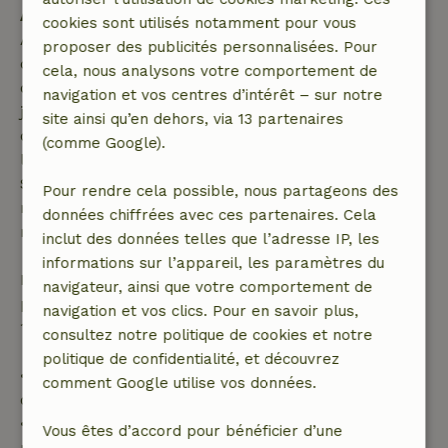
Annulation gratuite dans les 7 jours
cookies sont utilisés notamment pour vous
Annulation gratuite dans les 7 jours suivant la
proposer des publicités personnalisées. Pour
confirmation de ta réservation, à condition que la
cela, nous analysons votre comportement de
demande de réservation ait été effectuée plus de 28
navigation et vos centres d’intérêt – sur notre
jours avant la date de début. Pour les réservations
site ainsi qu’en dehors, via 13 partenaires
dont la date de début est dans les 28 jours,
(comme Google).
l'annulation gratuite s'applique dans les 24 heures.
Si tu annules dans le délai indiqué, tu as droit à un
Pour rendre cela possible, nous partageons des
remboursement intégral du montant de la
données chiffrées avec ces partenaires. Cela
réservation.
inclut des données telles que l’adresse IP, les
informations sur l’appareil, les paramètres du
Passé ce délai, tu recevras un remboursement
navigateur, ainsi que votre comportement de
partiel du coût du séjour et un remboursement à
navigation et vos clics. Pour en savoir plus,
100 % de l'acompte :
consultez notre politique de cookies et notre
politique de confidentialité, et découvrez
• Jusqu'à 42 jours avant l'arrivée : remboursement
comment Google utilise vos données.
de 70 %
• Entre 42 et 28 jours avant l'arrivée :
Vous êtes d’accord pour bénéficier d’une
remboursement de 40 %