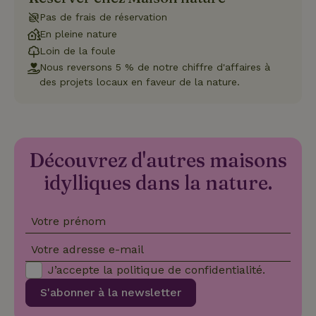
Pas de frais de réservation
En pleine nature
Loin de la foule
Nous reversons 5 % de notre chiffre d'affaires à
Strictement nécessaires
Performance
Ciblage
des projets locaux en faveur de la nature.
Fonctionnalité
Non classifiés
Les cookies strictement nécessaires habilitent des
fonctionnalités de base du site Web telles que la connexion
des utilisateurs et la gestion des comptes. Le site Web ne
Découvrez d'autres maisons
peut pas être utilisé correctement sans les cookies
strictement nécessaires.
idylliques dans la nature.
Fournisseur
/
Nom
Expiration
Des
Domaine
Votre prénom
VISITOR_PRIVACY_METADATA
YouTube
5 mois 4
Ce 
.youtube.com
semaines
util
stoc
Votre adresse e-mail
con
de l
J’accepte la
politique de confidentialité
.
et l
conf
S'abonner à la newsletter
pour
inte
avec