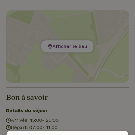
Afficher le lieu
Bon à savoir
Détails du séjour
Arrivée: 15:00- 20:00
Départ: 07:00- 11:00