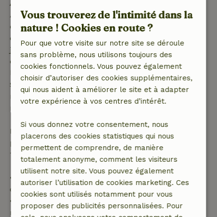
Annulation gratuite dans les 7 jours
Vous trouverez de l'intimité dans la
Annulation gratuite dans les 7 jours suivant la
nature ! Cookies en route ?
confirmation de ta réservation, à condition que la
demande de réservation ait été effectuée plus de 28
Pour que votre visite sur notre site se déroule
jours avant la date de début. Pour les réservations
sans problème, nous utilisons toujours des
dont la date de début est dans les 28 jours,
cookies fonctionnels. Vous pouvez également
l'annulation gratuite s'applique dans les 24 heures.
choisir d’autoriser des cookies supplémentaires,
Si tu annules dans le délai indiqué, tu as droit à un
qui nous aident à améliorer le site et à adapter
remboursement intégral du montant de la
votre expérience à vos centres d’intérêt.
réservation.
Si vous donnez votre consentement, nous
Passé ce délai, tu recevras un remboursement
placerons des cookies statistiques qui nous
partiel du coût du séjour et un remboursement à
permettent de comprendre, de manière
100 % de l'acompte :
totalement anonyme, comment les visiteurs
utilisent notre site. Vous pouvez également
• Jusqu'à 42 jours avant l'arrivée : remboursement
autoriser l’utilisation de cookies marketing. Ces
de 70 %
cookies sont utilisés notamment pour vous
• Entre 42 et 28 jours avant l'arrivée :
proposer des publicités personnalisées. Pour
remboursement de 40 %