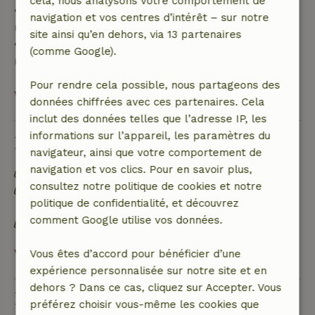
cela, nous analysons votre comportement de
• De 28 jours avant l'arrivée jusqu'au jour même :
navigation et vos centres d’intérêt – sur notre
remboursement de 10 %
site ainsi qu’en dehors, via 13 partenaires
• Le jour de l'arrivée ou après : aucun
(comme Google).
remboursement
Pour rendre cela possible, nous partageons des
Voir tout
données chiffrées avec ces partenaires. Cela
inclut des données telles que l’adresse IP, les
informations sur l’appareil, les paramètres du
Durabilité
navigateur, ainsi que votre comportement de
navigation et vos clics. Pour en savoir plus,
Étiquette énergétique : A
consultez notre politique de cookies et notre
Hors réseau ou alimenté par une énergie 100 %
politique de confidentialité, et découvrez
renouvelable
comment Google utilise vos données.
Matériaux d'isolation naturelle
Voir tout
Vous êtes d’accord pour bénéficier d’une
expérience personnalisée sur notre site et en
dehors ? Dans ce cas, cliquez sur Accepter. Vous
Poser une question
préférez choisir vous-même les cookies que