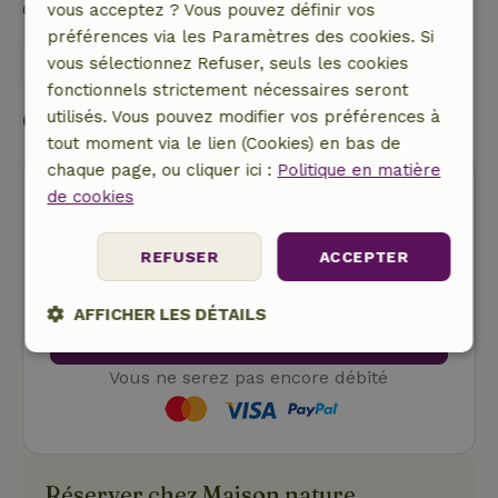
Contacte le propriétaire de la Maison nature.
vous acceptez ? Vous pouvez définir vos
préférences via les Paramètres des cookies. Si
Envoyer un message
vous sélectionnez Refuser, seuls les cookies
fonctionnels strictement nécessaires seront
Commencer ma réservation
utilisés. Vous pouvez modifier vos préférences à
tout moment via le lien (Cookies) en bas de
chaque page, ou cliquer ici :
Politique en matière
de cookies
REFUSER
ACCEPTER
Annulation gratuite
AFFICHER LES DÉTAILS
Commencer ma réservation
Strictement
Performance
Ciblage
Vous ne serez pas encore débité
nécessaires
Fonctionnalité
Non classifiés
Réserver chez Maison nature