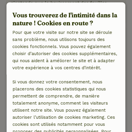
n'entends que le bruissement des feuilles.
Ce texte est traduite automatiquement.
Vous trouverez de l'intimité dans la
Montre l'original.
nature ! Cookies en route ?
Pour que votre visite sur notre site se déroule
Nelleke
sans problème, nous utilisons toujours des
3 juillet 2026
cookies fonctionnels. Vous pouvez également
Note générale: 10
/10
choisir d’autoriser des cookies supplémentaires,
Génial
qui nous aident à améliorer le site et à adapter
Nature, tranquillité et espace: 5
/5
votre expérience à vos centres d’intérêt.
Une petite maison chaleureuse dans un cadre
génial, avec toute l'intimité qu'on peut
Si vous donnez votre consentement, nous
souhaiter
placerons des cookies statistiques qui nous
Ce texte est traduite automatiquement.
permettent de comprendre, de manière
Montre l'original.
totalement anonyme, comment les visiteurs
utilisent notre site. Vous pouvez également
autoriser l’utilisation de cookies marketing. Ces
Voir les 87 avis
cookies sont utilisés notamment pour vous
proposer des publicités personnalisées. Pour