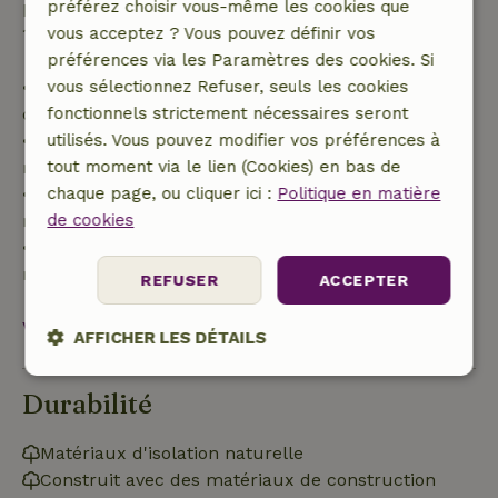
partiel du coût du séjour et un remboursement à
préférez choisir vous-même les cookies que
100 % de l'acompte :
vous acceptez ? Vous pouvez définir vos
préférences via les Paramètres des cookies. Si
• Jusqu'à 42 jours avant l'arrivée : remboursement
vous sélectionnez Refuser, seuls les cookies
de 70 %
fonctionnels strictement nécessaires seront
• Entre 42 et 28 jours avant l'arrivée :
utilisés. Vous pouvez modifier vos préférences à
remboursement de 40 %
tout moment via le lien (Cookies) en bas de
• De 28 jours avant l'arrivée jusqu'au jour même :
chaque page, ou cliquer ici :
Politique en matière
remboursement de 10 %
de cookies
• Le jour de l'arrivée ou après : aucun
remboursement
REFUSER
ACCEPTER
Voir tout
AFFICHER LES DÉTAILS
Strictement
Performance
Ciblage
Durabilité
nécessaires
Matériaux d'isolation naturelle
Construit avec des matériaux de construction
Fonctionnalité
Non classifiés