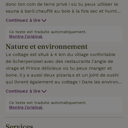
donc ton coin de terre privé ! où tu peux utiliser le
sauna à baril chauffé au bois à la fois sec et humide
à utiliser au moyen d'infusions (des bouteilles de
Continuez à lire
senteurs d'infusions sont présentes) le jacuzzi
spacieux avec des jets de massage et enfin un bain
Ce texte est traduite automatiquement.
Montre l'original.
d'eau froide. En bref, un joli cottage privé avec salle
Nature et environnement
de bain et un beau lit double avec 1 grand matelas,
une kitchenette avec réfrigérateur, une machine à
Le cottage est situé à 4 km du village confortable
café nepresso incl. Peignoirs, serviettes et
de Scherpenzeel avec des restaurants l'angle de
pantoufles sont fournis, et un délicieux petit
virage et Prince délicieux où tu peux manger et
déjeuner est servi dans la chambre.Nous avons
boire. il y a aussi deux pizaria.s et un joint de sushi
plusieurs boissons de bienvenue prêtes dans le
qui livrent également au cottage ! Dans les environs
réfrigérateur, y compris un délicieux vin blanc et
du cottage se trouvent de belles forêts et des terres
Continuez à lire
rouge, de la bière et des boissons non alcoolisées,
agricoles avec de belles pistes cyclables. Le cottage
ces boissons sont sur la maison.À l'arrivée, nous
est situé à une courte distance du domaine
Ce texte est traduite automatiquement.
avons une petite visite guidée.
Montre l'original.
Scherpenzeel où tu peux faire de belles
promenades. Dans les prairies adjacentes au
cottage, tu peux régulièrement voir des chevreuils
Services