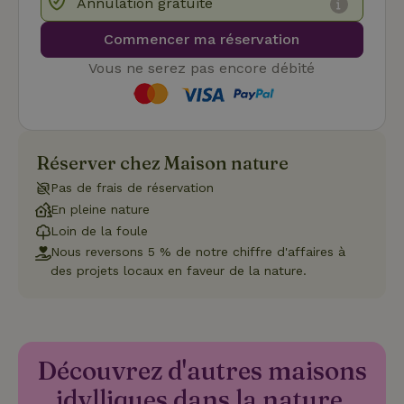
Annulation gratuite
avec
enre
Commencer ma réservation
don
le
con
Vous ne serez pas encore débité
du v
con
dive
poli
par
de
Politique de confidentialité de Google
conf
Réserver chez Maison nature
en v
ce 
Pas de frais de réservation
pré
soie
En pleine nature
hon
des
Loin de la foule
pro
Nous reversons 5 % de notre chiffre d'affaires à
sess
des projets locaux en faveur de la nature.
CookieScriptConsent
CookieScript
4
Ce 
.maisonnature.be
semaines
util
2 jours
serv
Coo
Scr
pou
mém
Découvrez d'autres maisons
pré
de
idylliques dans la nature.
con