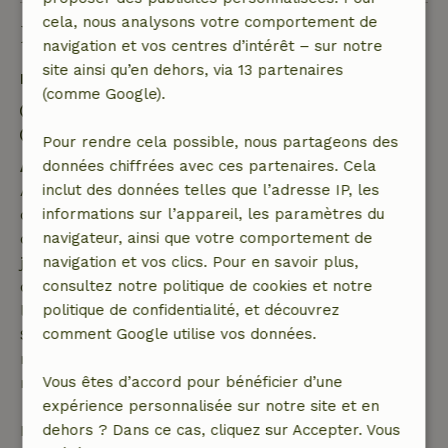
cela, nous analysons votre comportement de
Bon à savoir
navigation et vos centres d’intérêt – sur notre
site ainsi qu’en dehors, via 13 partenaires
Détails du séjour
(comme Google).
Arrivée: 15:00- 17:00
Départ: 08:00- 11:00
Pour rendre cela possible, nous partageons des
Annulation gratuite dans les 7 jours
données chiffrées avec ces partenaires. Cela
Annulation gratuite dans les 7 jours suivant la
inclut des données telles que l’adresse IP, les
confirmation de ta réservation, à condition que la
informations sur l’appareil, les paramètres du
demande de réservation ait été effectuée plus de 28
navigateur, ainsi que votre comportement de
jours avant la date de début. Pour les réservations
navigation et vos clics. Pour en savoir plus,
dont la date de début est dans les 28 jours,
consultez notre politique de cookies et notre
l'annulation gratuite s'applique dans les 24 heures.
politique de confidentialité, et découvrez
Si tu annules dans le délai indiqué, tu as droit à un
comment Google utilise vos données.
remboursement intégral du montant de la
réservation.
Vous êtes d’accord pour bénéficier d’une
expérience personnalisée sur notre site et en
Passé ce délai, tu recevras un remboursement
dehors ? Dans ce cas, cliquez sur Accepter. Vous