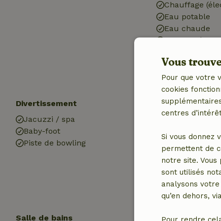
Chauffage (éle
Eau potable
Eau chaude
Electricité
Vous trouver
Pour que votre v
cookies fonction
supplémentaires,
Divertissement
Les enfants
centres d’intérêt
Jacuzzi / spa
Lit pour enfant
Baby-foot
Chaise haute b
Si vous donnez v
Piste de bowling
Baignoire de b
permettent de c
(1x)
notre site. Vous
Bac à sable
sont utilisés no
Plaine de jeux
analysons votre 
Trampoline
qu’en dehors, vi
Salle de bains
Blanchisserie
Pour rendre cel