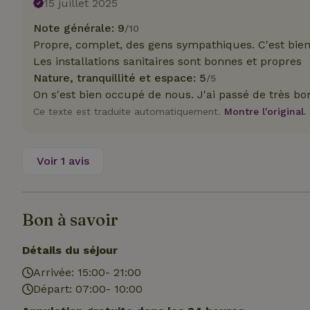
15 juillet 2025
Note générale: 9
Nom
Nom
/10
Nom
Propre, complet, des gens sympathiques. C'est bien q
Nom
_nhftconstraint_s
__Secure-YNID
group-locations
_ga
Les installations sanitaires sont bonnes et propres
_gcl_au
Nature, tranquillité et espace: 5
/5
_cfuvid
On s'est bien occupé de nous. J'ai passé de très b
Ce texte est traduite automatiquement.
Montre l'original.
YSC
_ga_JRK1QL37RY
IDE
_nhft_open-gds-o
Voir 1 avis
__Secure-
ROLLOUT_TOKEN
test_cookie
_nhftconstraint_s
deposit-refund
Bon à savoir
_nhftconstraint_s
VISITOR_INFO1_LI
Détails du séjour
lowest-price
Arrivée: 15:00- 21:00
_nhft_user-creat
Départ: 07:00- 10:00
FPID