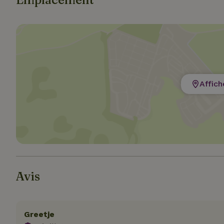
Strict
Les cookies stricte
utilisateurs et la 
nécessaires.
Affich
Nom
VISITOR_PRIVACY
Avis
CookieScriptCons
Greetje