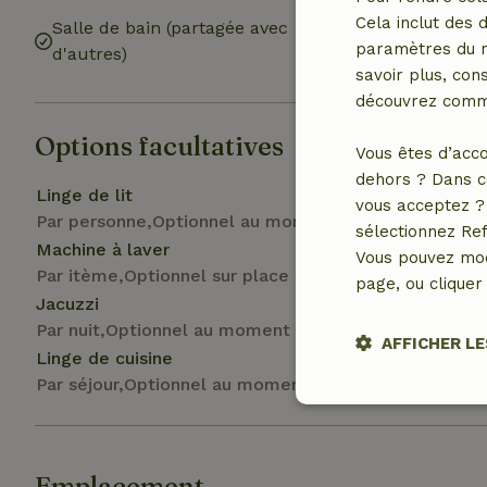
Cela inclut des 
Salle de bain (partagée avec
Machine à lav
paramètres du na
d'autres)
savoir plus, cons
découvrez comme
Options facultatives
Vous êtes d’acco
dehors ? Dans c
Linge de lit
vous acceptez ? 
Par personne,Optionnel au moment de la réservation
sélectionnez Ref
Machine à laver
Vous pouvez mod
Par itème,Optionnel sur place
page, ou cliquer 
Jacuzzi
Par nuit,Optionnel au moment de la réservation
AFFICHER LE
Linge de cuisine
Par séjour,Optionnel au moment de la réservation
Strictement
nécessaires
Emplacement