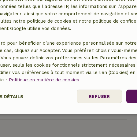
données telles que l’adresse IP, les informations sur l’apparei
er (en commun)
vigateur, ainsi que votre comportement de navigation et vos
ultez notre politique de cookies et notre politique de confiden
nt Google utilise vos données.
rd pour bénéficier d’une expérience personnalisée sur notre 
e cas, cliquez sur Accepter. Vous préférez choisir vous-même
8,00 €
Vous pouvez définir vos préférences via les Paramètres des 
user, seuls les cookies fonctionnels strictement nécessaires s
7,50 €
ifier vos préférences à tout moment via le lien (Cookies) e
ici :
Politique en matière de cookies
65,00 €
S DÉTAILS
REFUSER
3,00 €
Performance
Ciblage
Fonctionnalité