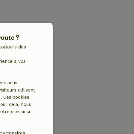
route ?
toujours des
rience à vos
qui nous
iteurs utilisent
g. Ces cookies
our cela, nous
tre site ainsi
partenaires.