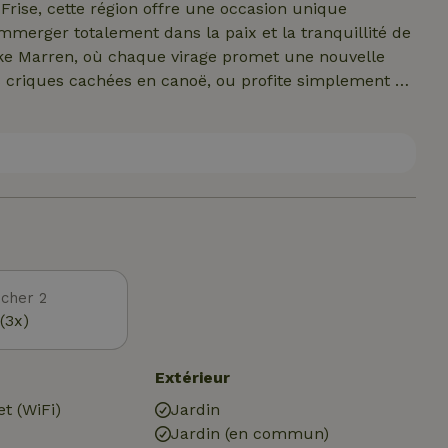
Frise, cette région offre une occasion unique
'immerger totalement dans la paix et la tranquillité de
yske Marren, où chaque virage promet une nouvelle
les criques cachées en canoë, ou profite simplement de
s aquatique, Bantega est le point de départ idéal
s naturelles de la région. Marche sur les chemins
 où les sons de la nature sont la seule interruption.
nnent à cette région son caractère, des oiseaux rares
cher 2
(3x)
Extérieur
et (WiFi)
Jardin
Jardin (en commun)