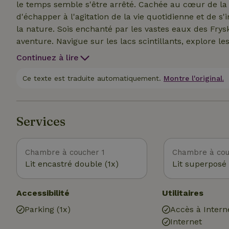
le temps semble s'être arrêté. Cachée au cœur de la 
d'échapper à l'agitation de la vie quotidienne et de s
la nature. Sois enchanté par les vastes eaux des Fr
aventure. Navigue sur les lacs scintillants, explore 
la beauté sereine de l'eau. Situé au bord de ce paradi
Continuez à lire
pour tous ceux qui souhaitent explorer les merveille
doux à travers les vastes champs et les forêts denses,
Ce texte est traduite automatiquement.
Montre l'original.
Découvre la richesse de la flore et de la faune qui do
qui dansent au-dessus de l'eau aux fleurs colorées.
Services
Chambre à coucher 1
Chambre à cou
Lit encastré double (1x)
Lit superposé 
Accessibilité
Utilitaires
Parking (1x)
Accès à Intern
Internet