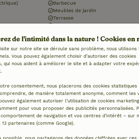
ctrique)
Barbecue
Meubles de jardin
Terrasse
Terrasse (en commun)
Terrasse (couverte)
ez de l'intimité dans la nature ! Cookies en 
Cour intérieure
Portes de jardin
isite sur notre site se déroule sans problème, nous utilisons 
nels. Vous pouvez également choisir d’autoriser des cookies
 qui nous aident à améliorer le site et à adapter votre expé
Cuisine
.
 (1x)
Cuisine
ébé (1x)
Réfrigérateur avec
otre consentement, nous placerons des cookies statistiques 
ain pour enfants
compartiment congélateur
omprendre, de manière totalement anonyme, comment les vis
Gaz (/cuisinière)
 pouvez également autoriser l’utilisation de cookies marketin
tamment pour vous proposer des publicités personnalisées. P
comportement de navigation et vos centres d’intérêt – sur no
a 13 partenaires (comme Google).
a possible, nous partageons des données chiffrées avec ces 