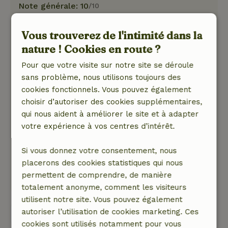
Note générale: 10
/10
Super expérience, le cottage était joliment stylé
avec toutes les commodités. Super !
Vous trouverez de l'intimité dans la
Nature, tranquillité et espace: 5
/5
nature ! Cookies en route ?
La maison nature est située dans une belle
Pour que votre visite sur notre site se déroule
réserve naturelle près des dunes de Kennemer
sans problème, nous utilisons toujours des
et des dunes d'approvisionnement en eau
cookies fonctionnels. Vous pouvez également
d'Amsterdam, avec de nombreuses pistes
choisir d’autoriser des cookies supplémentaires,
cyclables. La maison nature elle-même était
qui nous aident à améliorer le site et à adapter
très complète, nous ne manquions de rien,
votre expérience à vos centres d’intérêt.
décorée avec beaucoup de goût. Contact fin
avec le propriétaire, nous nous sommes
Si vous donnez votre consentement, nous
vraiment sentis les bienvenus.
placerons des cookies statistiques qui nous
Ce texte est traduite automatiquement.
permettent de comprendre, de manière
Montre l'original.
totalement anonyme, comment les visiteurs
utilisent notre site. Vous pouvez également
autoriser l’utilisation de cookies marketing. Ces
Voir les 17 avis
cookies sont utilisés notamment pour vous