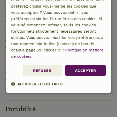
dehors ? Dans ce cas, cliquez sur Accepter. Vous
préférez choisir vous-même les cookies que
Passé ce délai, tu recevras un remboursement
vous acceptez ? Vous pouvez définir vos
partiel du coût du séjour et un remboursement à
préférences via les Paramètres des cookies. Si
100 % de l'acompte :
vous sélectionnez Refuser, seuls les cookies
fonctionnels strictement nécessaires seront
• Jusqu'à 42 jours avant l'arrivée : remboursement
utilisés. Vous pouvez modifier vos préférences à
de 70 %
tout moment via le lien (Cookies) en bas de
• Entre 42 et 28 jours avant l'arrivée :
chaque page, ou cliquer ici :
Politique en matière
remboursement de 40 %
de cookies
• De 28 jours avant l'arrivée jusqu'au jour même :
remboursement de 10 %
REFUSER
ACCEPTER
• Le jour de l'arrivée ou après : aucun
remboursement
AFFICHER LES DÉTAILS
Voir tout
Strictement
Performance
Ciblage
nécessaires
Durabilité