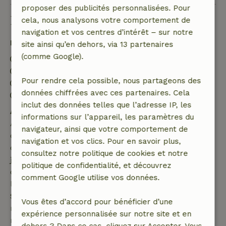
proposer des publicités personnalisées. Pour
Bon à savoir
cela, nous analysons votre comportement de
navigation et vos centres d’intérêt – sur notre
Détails du séjour
site ainsi qu’en dehors, via 13 partenaires
(comme Google).
Arrivée: 14:00- 22:00
Départ: 08:00- 11:00
Pour rendre cela possible, nous partageons des
Séjour sans contact possible
données chiffrées avec ces partenaires. Cela
Environnement sans feux d’artifice
inclut des données telles que l’adresse IP, les
Annulation gratuite dans les 7 jours
informations sur l’appareil, les paramètres du
Annulation gratuite dans les 7 jours suivant la
navigateur, ainsi que votre comportement de
confirmation de ta réservation, à condition que la
navigation et vos clics. Pour en savoir plus,
demande de réservation ait été effectuée plus de 28
consultez notre politique de cookies et notre
jours avant la date de début. Pour les réservations
politique de confidentialité, et découvrez
dont la date de début est dans les 28 jours,
comment Google utilise vos données.
l'annulation gratuite s'applique dans les 24 heures.
Si tu annules dans le délai indiqué, tu as droit à un
Vous êtes d’accord pour bénéficier d’une
remboursement intégral du montant de la
expérience personnalisée sur notre site et en
réservation.