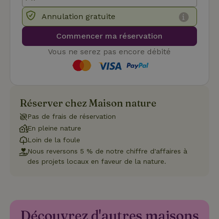
pour
inte
Annulation gratuite
avec
enre
don
Commencer ma réservation
le
con
du v
Vous ne serez pas encore débité
con
dive
poli
par
de
Politique de confidentialité de Google
conf
en v
Réserver chez Maison nature
ce 
pré
Pas de frais de réservation
soie
hon
En pleine nature
des
pro
Loin de la foule
sess
Nous reversons 5 % de notre chiffre d'affaires à
CookieScriptConsent
CookieScript
4
Ce 
des projets locaux en faveur de la nature.
.maisonnature.be
semaines
util
2 jours
serv
Coo
Scr
pou
mém
pré
Découvrez d'autres maisons
de