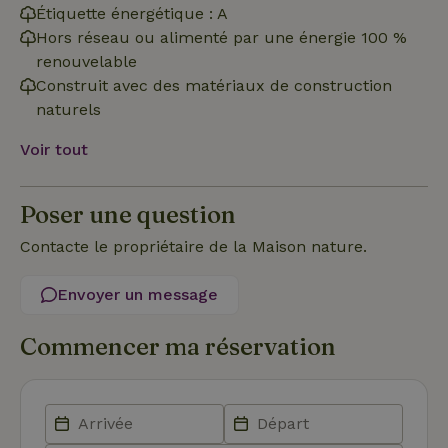
Étiquette énergétique : A
Fonctionnalité
Non classifiés
Hors réseau ou alimenté par une énergie 100 %
renouvelable
Construit avec des matériaux de construction
naturels
Voir tout
Strictement nécessaires
Performance
Ciblage
Fonctionnalité
Non classifiés
Poser une question
Les cookies strictement nécessaires habilitent des
Contacte le propriétaire de la Maison nature.
fonctionnalités de base du site Web telles que la connexion
des utilisateurs et la gestion des comptes. Le site Web ne
peut pas être utilisé correctement sans les cookies
Envoyer un message
strictement nécessaires.
Fournisseur
/
Nom
Expiration
Des
Commencer ma réservation
Domaine
VISITOR_PRIVACY_METADATA
YouTube
5 mois 4
Ce 
.youtube.com
semaines
util
stoc
con
de l
et l