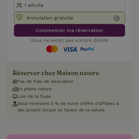
conf
pour
inte
avec
Annulation gratuite
enre
don
le
Commencer ma réservation
con
du v
Vous ne serez pas encore débité
con
dive
poli
par
de
Politique de confidentialité de Google
conf
en v
ce 
Réserver chez Maison nature
pré
soie
Pas de frais de réservation
hon
des
En pleine nature
pro
Loin de la foule
sess
Nous reversons 5 % de notre chiffre d'affaires à
CookieScriptConsent
CookieScript
4
Ce 
des projets locaux en faveur de la nature.
.maisonnature.be
semaines
util
2 jours
serv
Coo
Scr
pou
mém
pré