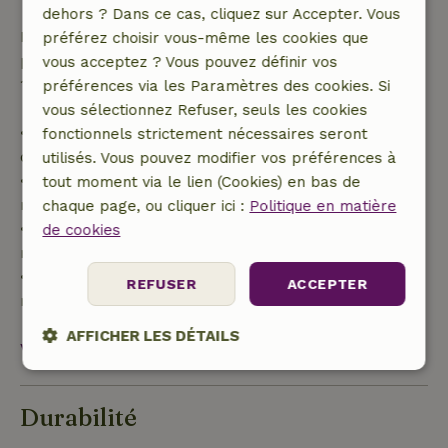
dehors ? Dans ce cas, cliquez sur Accepter. Vous
Passé ce délai, tu recevras un remboursement
préférez choisir vous-même les cookies que
partiel du coût du séjour et un remboursement à
vous acceptez ? Vous pouvez définir vos
100 % de l'acompte :
préférences via les Paramètres des cookies. Si
vous sélectionnez Refuser, seuls les cookies
• Jusqu'à 42 jours avant l'arrivée : remboursement
fonctionnels strictement nécessaires seront
de 70 %
utilisés. Vous pouvez modifier vos préférences à
• Entre 42 et 28 jours avant l'arrivée :
tout moment via le lien (Cookies) en bas de
remboursement de 40 %
chaque page, ou cliquer ici :
Politique en matière
• De 28 jours avant l'arrivée jusqu'au jour même :
de cookies
remboursement de 10 %
• Le jour de l'arrivée ou après : aucun
REFUSER
ACCEPTER
remboursement
AFFICHER LES DÉTAILS
Voir tout
Strictement
Performance
Ciblage
nécessaires
Durabilité