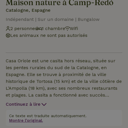
Maison nature à Camp-Redó
Catalogne, Espagne
Indépendant | Sur un domaine | Bungalow
2 personnes
1 chambre
Wifi
Les animaux ne sont pas autorisés
Casa Oriole est une casita hors réseau, située sur
les pentes rurales du sud de la Catalogne, en
Espagne. Elle se trouve à proximité de la ville
historique de Tortosa (15 km) et de la ville côtière de
L'Ampolla (18 km), avec ses nombreux restaurants
et plages. La casita a fonctionné avec succès
pendant de nombreuses années comme unité de
Continuez à lire
location et est maintenant sous une nouvelle
propriété. Ce bungalow autosuffisant, respectueux
Ce texte est traduite automatiquement.
Montre l'original.
de l'environnement et autonome est typique de