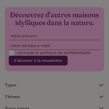
soie
hon
des
Découvrez d'autres maisons
pro
sess
idylliques dans la nature.
CookieScriptConsent
CookieScript
4
Ce 
.maisonnature.be
semaines
util
2 jours
serv
Coo
Votre prénom
Scr
pou
mém
Votre adresse e-mail
pré
de
J’accepte la
politique de confidentialité
.
con
des 
S'abonner à la newsletter
en 
cook
néc
que 
ban
coo
Coo
Types
Scr
fon
cor
Thèmes
Notre nature