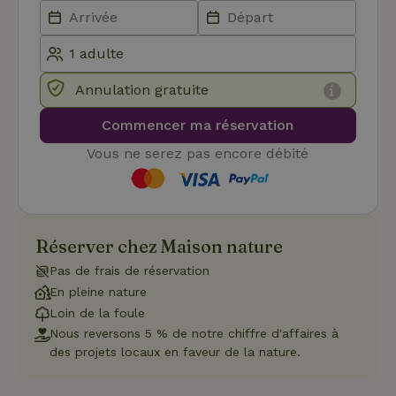
fonctionnalités de base du site Web telles que la connexion
des utilisateurs et la gestion des comptes. Le site Web ne
peut pas être utilisé correctement sans les cookies
strictement nécessaires.
Fournisseur
/
Nom
Expiration
Des
Domaine
Annulation gratuite
VISITOR_PRIVACY_METADATA
YouTube
5 mois 4
Ce 
Commencer ma réservation
.youtube.com
semaines
util
stoc
con
Vous ne serez pas encore débité
de l
et l
conf
pour
inte
avec
enre
Réserver chez Maison nature
don
le
Pas de frais de réservation
con
du v
En pleine nature
con
dive
Loin de la foule
poli
Nous reversons 5 % de notre chiffre d'affaires à
par
de
des projets locaux en faveur de la nature.
Politique de confidentialité de Google
conf
en v
ce 
pré