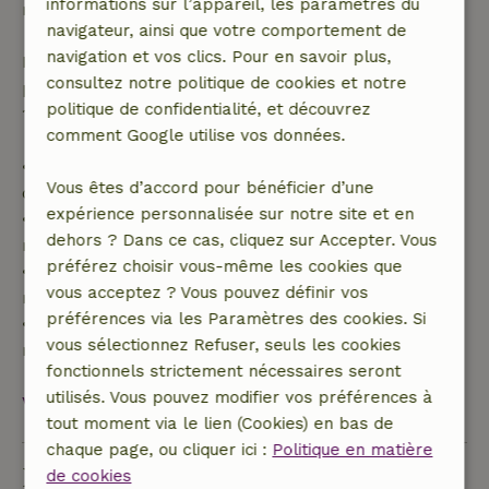
informations sur l’appareil, les paramètres du
réservation.
navigateur, ainsi que votre comportement de
navigation et vos clics. Pour en savoir plus,
Passé ce délai, tu recevras un remboursement
consultez notre politique de cookies et notre
partiel du coût du séjour et un remboursement à
politique de confidentialité, et découvrez
100 % de l'acompte :
comment Google utilise vos données.
• Jusqu'à 42 jours avant l'arrivée : remboursement
Vous êtes d’accord pour bénéficier d’une
de 70 %
expérience personnalisée sur notre site et en
• Entre 42 et 28 jours avant l'arrivée :
dehors ? Dans ce cas, cliquez sur Accepter. Vous
remboursement de 40 %
préférez choisir vous-même les cookies que
• De 28 jours avant l'arrivée jusqu'au jour même :
vous acceptez ? Vous pouvez définir vos
remboursement de 10 %
préférences via les Paramètres des cookies. Si
• Le jour de l'arrivée ou après : aucun
vous sélectionnez Refuser, seuls les cookies
remboursement
fonctionnels strictement nécessaires seront
utilisés. Vous pouvez modifier vos préférences à
Voir tout
tout moment via le lien (Cookies) en bas de
chaque page, ou cliquer ici :
Politique en matière
Durabilité
de cookies