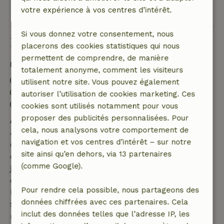
Voir les 2 avis
votre expérience à vos centres d’intérêt.
Si vous donnez votre consentement, nous
Bon à savoir
placerons des cookies statistiques qui nous
permettent de comprendre, de manière
Détails du séjour
totalement anonyme, comment les visiteurs
Arrivée: 15:00- 22:00
utilisent notre site. Vous pouvez également
Départ: 07:00- 11:00
autoriser l’utilisation de cookies marketing. Ces
Séjour sans contact possible
cookies sont utilisés notamment pour vous
proposer des publicités personnalisées. Pour
Annulation gratuite dans les 7 jours
cela, nous analysons votre comportement de
Annulation gratuite dans les 7 jours suivant la
navigation et vos centres d’intérêt – sur notre
confirmation de ta réservation, à condition que la
site ainsi qu’en dehors, via 13 partenaires
demande de réservation ait été effectuée plus de 28
(comme Google).
jours avant la date de début. Pour les réservations
dont la date de début est dans les 28 jours,
Pour rendre cela possible, nous partageons des
l'annulation gratuite s'applique dans les 24 heures.
données chiffrées avec ces partenaires. Cela
Si tu annules dans le délai indiqué, tu as droit à un
inclut des données telles que l’adresse IP, les
remboursement intégral du montant de la