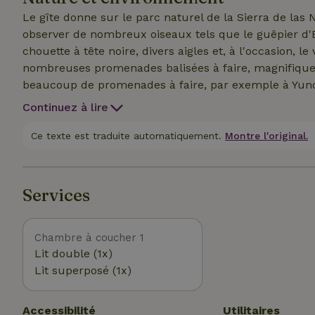
Le gîte donne sur le parc naturel de la Sierra de las
observer de nombreux oiseaux tels que le guêpier d'E
chouette à tête noire, divers aigles et, à l'occasion, l
nombreuses promenades balisées à faire, magnifiques 
beaucoup de promenades à faire, par exemple à Yunq
parc naturel de la Sierra de las Nieves, tu trouveras
Continuez à lire
et circulaires. Le sympathique village de Guaro est 
un morceau, retirer de l'argent au distributeur automa
Ce texte est traduite automatiquement.
Montre l'original.
de quartier. À 20 kilomètres, il y a la côte. Demande-
belles plages, les promenades et les bons restaurants
Services
Chambre à coucher 1
Lit double (1x)
Lit superposé (1x)
Accessibilité
Utilitaires