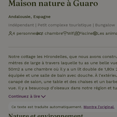
Maison nature à Guaro
Andalousie, Espagne
Indépendant | Petit complexe touristique | Bungalow
4 personnes
1 chambre
Wifi
Piscine
Les anima
Notre cottage les Hirondelles, que nous avons constr
mètres de large à travers laquelle tu as une belle v
50m2 a une chambre où il y a un lit double de 1,80x 2
équipée et une salle de bain avec douche. À l'extérie
canapé de salon, une table et des chaises et un barbe
vue. Il y a beaucoup d'oiseaux dans notre région et 
autres appartements et une piscine d'eau salée sur l
Continuez à lire
tout au fond de la propriété et a donc beaucoup d'int
Ce texte est traduite automatiquement.
Montre l'original.
Nature et environnement