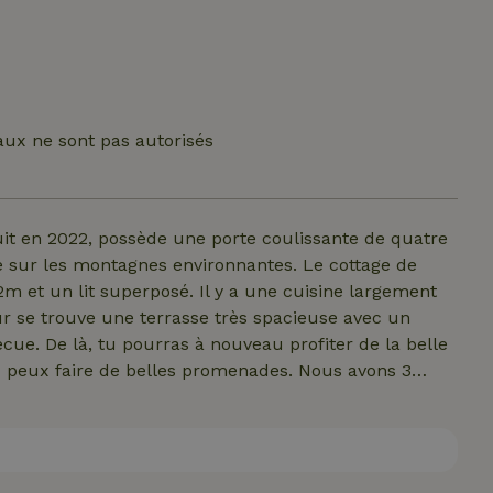
ux ne sont pas autorisés
uit en 2022, possède une porte coulissante de quatre
ue sur les montagnes environnantes. Le cottage de
m et un lit superposé. Il y a une cuisine largement
ur se trouve une terrasse très spacieuse avec un
cue. De là, tu pourras à nouveau profiter de la belle
tu peux faire de belles promenades. Nous avons 3
a propriété, mais le cottage de Zwaluwen est situé
imité. Idéal pour les amoureux de la nature !