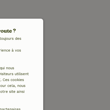
route ?
toujours des
rience à vos
qui nous
iteurs utilisent
g. Ces cookies
our cela, nous
tre site ainsi
partenaires.