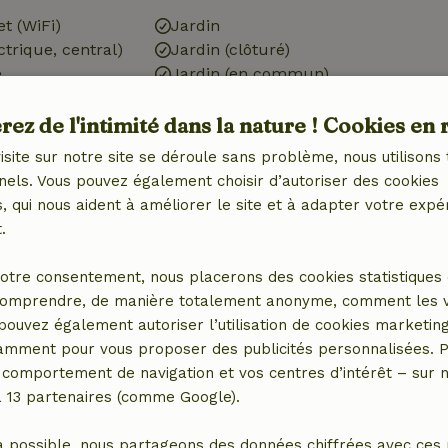
et (WiFi)
Jardin
ctrique, central)
Jardin (clôturé)
é
Jardin (en commun)
Barbecue
ez de l'intimité dans la nature ! Cookies en 
Meubles de jardin
Terrasse
isite sur notre site se déroule sans problème, nous utilisons 
Terrasse (en commun)
nels. Vous pouvez également choisir d’autoriser des cookies
Terrasse (couverte)
 qui nous aident à améliorer le site et à adapter votre expé
Portes de jardin
.
Cuisine
otre consentement, nous placerons des cookies statistiques 
omprendre, de manière totalement anonyme, comment les vis
 (1x)
Cuisine
 pouvez également autoriser l’utilisation de cookies marketin
ébé (1x)
Réfrigérateur avec
tamment pour vous proposer des publicités personnalisées. P
ain pour enfants
compartiment congélateur
comportement de navigation et vos centres d’intérêt – sur no
Four
a 13 partenaires (comme Google).
Gaz (/cuisinière)
a possible, nous partageons des données chiffrées avec ces 