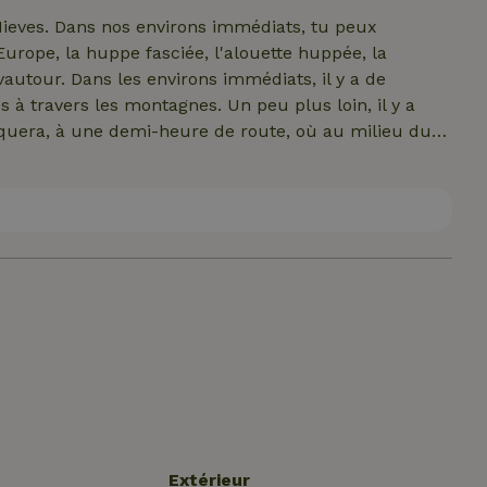
 Nieves. Dans nos environs immédiats, tu peux
urope, la huppe fasciée, l'alouette huppée, la
e vautour. Dans les environs immédiats, il y a de
à travers les montagnes. Un peu plus loin, il y a
uera, à une demi-heure de route, où au milieu du
 un certain nombre de promenades balisées, linéaires
à moins d'un kilomètre à pied, où tu pourras manger
tique et faire tes courses dans les petites épiceries
nous des conseils pour savoir où trouver les plus
.
Extérieur