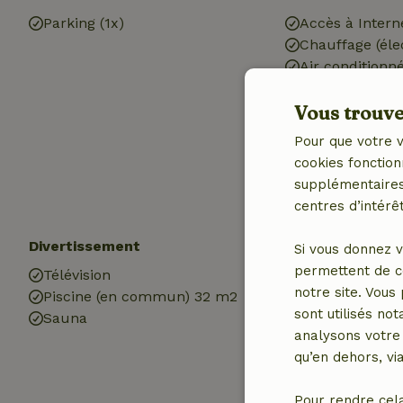
Parking (1x)
Accès à Intern
Chauffage (éle
Air conditionn
Eau potable
Vous trouver
Eau chaude
Electricité
Pour que votre v
cookies fonction
supplémentaires,
centres d’intérêt
Divertissement
Les enfants
Si vous donnez v
permettent de c
Télévision
Lit pour enfant
notre site. Vous
Piscine (en commun) 32 m2
Chaise haute b
sont utilisés no
Sauna
Baignoire de b
analysons votre 
(1x)
qu’en dehors, vi
Trampoline
Pour rendre cel