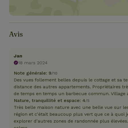
Strict
Avis
Les cookies stricte
utilisateurs et la 
nécessaires.
Nom
Jan
18 mars 2024
VISITOR_PRIVACY
Note générale: 9
/10
Des vues follement belles depuis le cottage et sa 
distance des autres appartements. Propriétaires tr
de temps en temps un barbecue commun. Village ac
Nature, tranquillité et espace: 4
/5
CookieScriptCons
Très belle maison nature avec une belle vue sur l
région et c'était beaucoup plus vert que ce à quoi j
explorer d'autres zones de randonnée plus élevées.
calme.