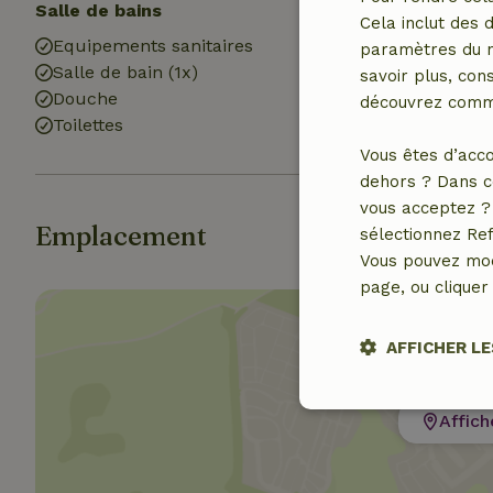
Salle de bains
Blanchisserie
Cela inclut des 
Equipements sanitaires
Machine à lav
paramètres du na
Salle de bain (1x)
savoir plus, cons
Douche
découvrez comme
Toilettes
Vous êtes d’acco
dehors ? Dans c
vous acceptez ? 
Emplacement
sélectionnez Ref
Vous pouvez mod
page, ou cliquer 
AFFICHER LE
Strictement
Affich
nécessaires