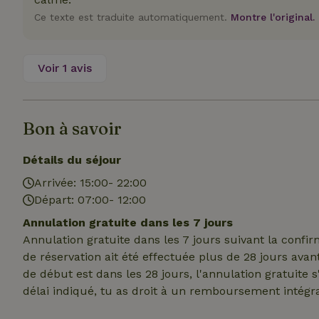
Ce texte est traduite automatiquement.
Montre l'original.
Nom
Nom
Nom
Nom
_nhftconstraint_s
__Secure-YNID
group-locations
_ga
Voir 1 avis
_gcl_au
_cfuvid
YSC
Bon à savoir
_ga_JRK1QL37RY
IDE
Détails du séjour
_nhft_open-gds-o
Arrivée: 15:00- 22:00
__Secure-
ROLLOUT_TOKEN
Départ: 07:00- 12:00
test_cookie
_nhftconstraint_s
deposit-refund
Annulation gratuite dans les 7 jours
Annulation gratuite dans les 7 jours suivant la confi
_nhftconstraint_s
VISITOR_INFO1_LI
de réservation ait été effectuée plus de 28 jours avan
lowest-price
de début est dans les 28 jours, l'annulation gratuite 
délai indiqué, tu as droit à un remboursement intégra
_nhft_user-creat
FPID