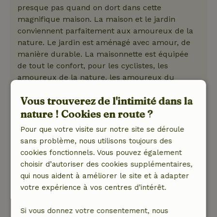
presque pas quand on dort dans cette
magnifique maison. La maison et le jardin
conviennent parfaitement aux amoureux de la
nature. Le jardin est aménagé avec amour, de
manière durable. La maisonnette est équipée
de tout le confort, pour les cyclistes, les
amoureux de la nature, les amoureux du
jardin. Nous avons eu de bons échanges
Vous trouverez de l'intimité dans la
amicaux avec les propriétaires. Nous
nature ! Cookies en route ?
recommandons cette maison. Nous nous y
sommes sentis très à l'aise. De superbes
Pour que votre visite sur notre site se déroule
balades à vélo à partir de là vers Schoorl,
sans problème, nous utilisons toujours des
Bergen, Egmond, Alkmaar. Nous
cookies fonctionnels. Vous pouvez également
recommandons cette belle maison, aménagée
choisir d’autoriser des cookies supplémentaires,
avec amour, et très propre. Nous n'avons
qui nous aident à améliorer le site et à adapter
manqué de rien. Le jardin est tellement beau.
votre expérience à vos centres d’intérêt.
Nous remercions les propriétaires, nous nous
sommes sentis très bien accueillis et animés.
Si vous donnez votre consentement, nous
Ce texte est traduite automatiquement.