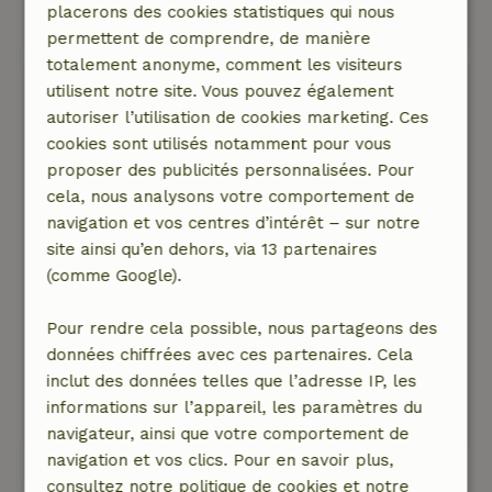
placerons des cookies statistiques qui nous
Montre l'original.
permettent de comprendre, de manière
totalement anonyme, comment les visiteurs
Monique
utilisent notre site. Vous pouvez également
4 mai 2024
autoriser l’utilisation de cookies marketing. Ces
cookies sont utilisés notamment pour vous
Note générale: 7
/10
proposer des publicités personnalisées. Pour
Dans l'ensemble, tout était super. Nous
cela, nous analysons votre comportement de
regrettons personnellement que le jardin ait
navigation et vos centres d’intérêt – sur notre
l'air mal entretenu. Des trucs en vrac et
site ainsi qu’en dehors, via 13 partenaires
beaucoup de mauvaises herbes, des hautes
(comme Google).
herbes décapées.
Nature, tranquillité et espace: 4
/5
Pour rendre cela possible, nous partageons des
Son chalet est situé dans un endroit magnifique
données chiffrées avec ces partenaires. Cela
et tranquille.
inclut des données telles que l’adresse IP, les
Ce texte est traduite automatiquement.
informations sur l’appareil, les paramètres du
Montre l'original.
navigateur, ainsi que votre comportement de
navigation et vos clics. Pour en savoir plus,
consultez notre politique de cookies et notre