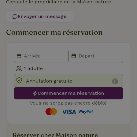
Contacte le propriétaire de la Maison nature.
Nom
Expiration
Des
Domaine
VISITOR_PRIVACY_METADATA
YouTube
5 mois 4
Ce 
Envoyer un message
.youtube.com
semaines
util
stoc
con
Commencer ma réservation
de l
et l
conf
pour
inte
avec
enre
don
le
con
du v
con
Annulation gratuite
dive
poli
par
Commencer ma réservation
de
Politique de confidentialité de Google
conf
Vous ne serez pas encore débité
en v
ce 
pré
soie
hon
des
pro
Réserver chez Maison nature
sess