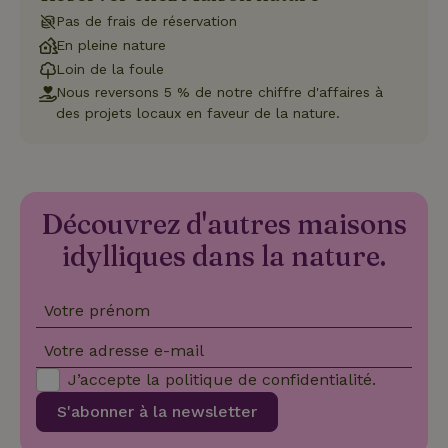
CookieScriptConsent
CookieScript
4
Ce 
Pas de frais de réservation
.maisonnature.be
semaines
util
En pleine nature
2 jours
serv
Coo
Loin de la foule
Scr
pou
Nous reversons 5 % de notre chiffre d'affaires à
mém
des projets locaux en faveur de la nature.
pré
de
con
des 
en 
cook
néc
que 
Découvrez d'autres maisons
ban
coo
idylliques dans la nature.
Coo
Scr
fon
cor
Votre prénom
Votre adresse e-mail
J’accepte la
politique de confidentialité
.
Nom
Fournisseur
/
Fournisseur
/
Domaine
Expirat
Nom
Expiration
Description
Domaine
Fournisseur
/
S'abonner à la newsletter
Nom
Expiration
Description
_nhftconstraint_search-
www.maisonnature.be
Sessi
Domaine
group-locations
__Secure-
.youtube.com
5 mois 4
Fournisseur
/
Nom
Expiration
Description