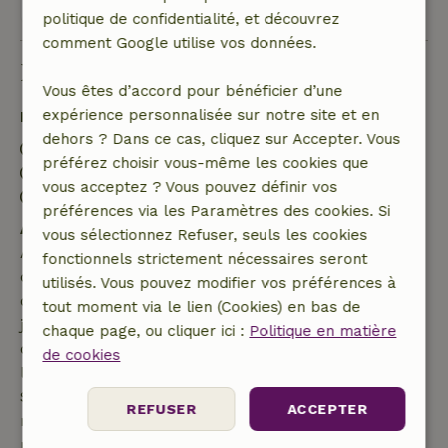
Voir les 10 avis
politique de confidentialité, et découvrez
comment Google utilise vos données.
Bon à savoir
Vous êtes d’accord pour bénéficier d’une
expérience personnalisée sur notre site et en
Détails du séjour
dehors ? Dans ce cas, cliquez sur Accepter. Vous
Arrivée: 15:00- 22:00
préférez choisir vous-même les cookies que
Départ: 04:00- 10:00
vous acceptez ? Vous pouvez définir vos
Séjour sans contact possible
préférences via les Paramètres des cookies. Si
Annulation gratuite dans les 7 jours
vous sélectionnez Refuser, seuls les cookies
Annulation gratuite dans les 7 jours suivant la
fonctionnels strictement nécessaires seront
confirmation de ta réservation, à condition que la
utilisés. Vous pouvez modifier vos préférences à
demande de réservation ait été effectuée plus de 28
tout moment via le lien (Cookies) en bas de
jours avant la date de début. Pour les réservations
chaque page, ou cliquer ici :
Politique en matière
dont la date de début est dans les 28 jours,
de cookies
l'annulation gratuite s'applique dans les 24 heures.
Si tu annules dans le délai indiqué, tu as droit à un
REFUSER
ACCEPTER
remboursement intégral du montant de la
réservation.