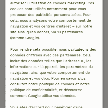
autoriser l’utilisation de cookies marketing. Ces
Un beau chalet, avec un intérieur chaleureux. Il
cookies sont utilisés notamment pour vous
est entièrement équipé. Tu marches
proposer des publicités personnalisées. Pour
directement dans la forêt, où tu peux faire
cela, nous analysons votre comportement de
différents parcours. d
navigation et vos centres d’intérêt – sur notre
Ce texte est traduite automatiquement.
site ainsi qu’en dehors, via 13 partenaires
Montre l'original.
(comme Google).
Pour rendre cela possible, nous partageons des
Voir les 11 avis
données chiffrées avec ces partenaires. Cela
inclut des données telles que l’adresse IP, les
informations sur l’appareil, les paramètres du
Bon à savoir
navigateur, ainsi que votre comportement de
navigation et vos clics. Pour en savoir plus,
Détails du séjour
consultez notre politique de cookies et notre
Arrivée: 15:00- 20:00
politique de confidentialité, et découvrez
Départ: 08:00- 10:00
comment Google utilise vos données.
Annulation gratuite dans les 24 heures
Annulation gratuite dans les 24 heures suivant la
Vous êtes d’accord pour bénéficier d’une