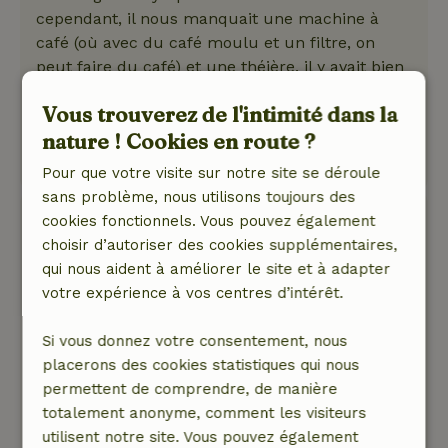
cependant, il nous manquait une machine à
café (où avec du café moulu et un filtre, on
peut faire du café) et une théière. il y avait bien
trois patineurs de draps qui se promenaient
Vous trouverez de l'intimité dans la
autour de notre cottage.
nature ! Cookies en route ?
Ce texte est traduite automatiquement.
Montre l'original.
Pour que votre visite sur notre site se déroule
sans problème, nous utilisons toujours des
Bianca
cookies fonctionnels. Vous pouvez également
7 août 2025
choisir d’autoriser des cookies supplémentaires,
qui nous aident à améliorer le site et à adapter
Note générale: 8
/10
votre expérience à vos centres d’intérêt.
Joliment meublé. Jolies chaises de terrasse,
beaux meubles d'intérieur, beaucoup d'espace,
Si vous donnez votre consentement, nous
inventaire suffisant. Endroit calme, d'ailleurs
placerons des cookies statistiques qui nous
toute la ferme Twente était occupée par des
permettent de comprendre, de manière
personnes qui appréciaient le calme, seul point
totalement anonyme, comment les visiteurs
d'amélioration pourrait être les lits.
utilisent notre site. Vous pouvez également
Nature, tranquillité et espace: 5
/5