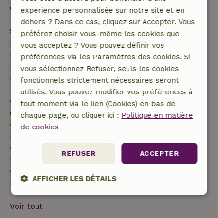
confirmation de ta réservation.
expérience personnalisée sur notre site et en
dehors ? Dans ce cas, cliquez sur Accepter. Vous
Si tu annules dans le délai indiqué, tu as droit à un
préférez choisir vous-même les cookies que
remboursement intégral du montant de la
vous acceptez ? Vous pouvez définir vos
réservation. Passé ce délai, tu recevras un
préférences via les Paramètres des cookies. Si
remboursement partiel du coût du voyage et un
vous sélectionnez Refuser, seuls les cookies
remboursement à 100 % de l'acompte :
fonctionnels strictement nécessaires seront
utilisés. Vous pouvez modifier vos préférences à
• jusqu'à 42 jours avant l'arrivée : remboursement
tout moment via le lien (Cookies) en bas de
de 70 %
chaque page, ou cliquer ici :
Politique en matière
• entre 42 et 28 jours avant l'arrivée :
de cookies
remboursement de 40 %
• de 28 jours avant l'arrivée jusqu'au jour de
REFUSER
ACCEPTER
l'arrivée : remboursement de 10 %
• le jour de l'arrivée ou après : aucun
AFFICHER LES DÉTAILS
remboursement
Strictement
Performance
Ciblage
Voir tout
nécessaires