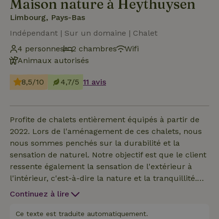
Maison nature à Heythuysen
Limbourg, Pays-Bas
Indépendant | Sur un domaine | Chalet
4 personnes
2 chambres
Wifi
Animaux autorisés
8,5/10
4,7/5
11 avis
Profite de chalets entièrement équipés à partir de
2022. Lors de l'aménagement de ces chalets, nous
nous sommes penchés sur la durabilité et la
sensation de naturel. Notre objectif est que le client
ressente également la sensation de l'extérieur à
l'intérieur, c'est-à-dire la nature et la tranquillité.
Pour ce faire, nous avons utilisé des panneaux et
Continuez à lire
des finitions en matériaux naturels. Afin de profiter
de la paix et de la tranquillité de la nature, chaque
Ce texte est traduite automatiquement.