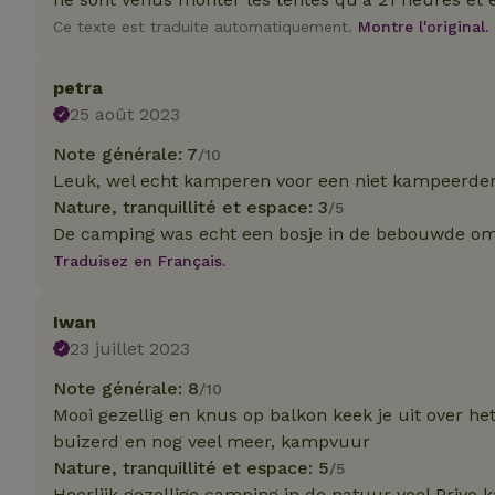
Ce texte est traduite automatiquement.
Montre l'original.
petra
Strict
25 août 2023
Les cookies stricte
Note générale: 7
utilisateurs et la 
/10
nécessaires.
Leuk, wel echt kamperen voor een niet kampeerde
Nature, tranquillité et espace: 3
/5
Nom
De camping was echt een bosje in de bebouwde omge
VISITOR_PRIVACY
Traduisez en Français.
Iwan
23 juillet 2023
Note générale: 8
/10
CookieScriptCons
Mooi gezellig en knus op balkon keek je uit over he
buizerd en nog veel meer, kampvuur
Nature, tranquillité et espace: 5
/5
Heerlijk gezellige camping in de natuur veel Priv