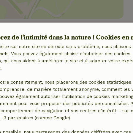
ez de l'intimité dans la nature ! Cookies en 
isite sur notre site se déroule sans problème, nous utilisons 
nels. Vous pouvez également choisir d’autoriser des cookies
 qui nous aident à améliorer le site et à adapter votre expé
.
otre consentement, nous placerons des cookies statistiques 
omprendre, de manière totalement anonyme, comment les vis
ter quand vous êtes vesrpeid sur le camping mais
 pouvez également autoriser l’utilisation de cookies marketin
 y avait même un défilé de mode, il y avait plus de
tamment pour vous proposer des publicités personnalisées. P
ion en tant qu'homme seul avec 2 enfants, ne ferait
comportement de navigation et vos centres d’intérêt – sur no
dre à ce qu'ils se mettent soudainement à
a 13 partenaires (comme Google).
 que le propriétaire savait, qu'ils appartenaient
 le camping. Qui n'aurait pas pu faire grand-chose
a possible, nous partageons des données chiffrées avec ces 