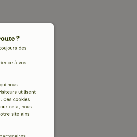
route ?
toujours des
rience à vos
qui nous
iteurs utilisent
g. Ces cookies
our cela, nous
tre site ainsi
partenaires.