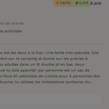
7,8/10
4,3/5
8 avis
ns les arbres
s autorisés
est les deux à la fois ! Une tente très spéciale. Elle
nt sur le camping et donne sur les prairies à
ux adultes dans un lit double et en bas, deux
 que tu dois apporter par personne est un sac de
ux feux et ustensiles de cuisine pour 4 personnes tels
ouche, tu utilises les installations sanitaires du
ples. Électricité (6A) et éclairage, pas de chauffage.