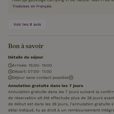
Traduisez en Français.
Nom
Nom
Nom
Nom
_nhftconstraint_s
__Secure-YNID
group-locations
_ga
Voir les 8 avis
_gcl_au
_cfuvid
YSC
Bon à savoir
_ga_JRK1QL37RY
IDE
Détails du séjour
_nhft_open-gds-o
Arrivée: 15:00- 19:00
__Secure-
ROLLOUT_TOKEN
Départ: 07:00- 11:00
test_cookie
_nhftconstraint_s
Séjour sans contact possible
deposit-refund
Annulation gratuite dans les 7 jours
_nhftconstraint_s
VISITOR_INFO1_LI
Annulation gratuite dans les 7 jours suivant la confi
lowest-price
de réservation ait été effectuée plus de 28 jours avan
de début est dans les 28 jours, l'annulation gratuite 
_nhft_user-creat
délai indiqué, tu as droit à un remboursement intégra
FPID