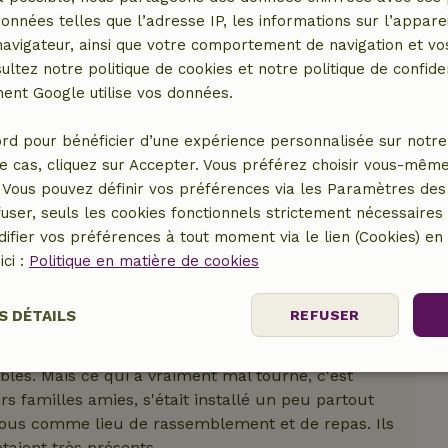
t paniquée et deux nuits à lui tenir la main jusqu'à
données telles que l’adresse IP, les informations sur l’apparei
 juste un petit festival à côté de ma tente. Je ne
vigateur, ainsi que votre comportement de navigation et vos
calme", je n'en ai pas fait l'expérience une seule
ultez notre politique de cookies et notre politique de confiden
le chalet et l'endroit anzich tout va bien,
nt Google utilise vos données.
t nulle. Et je pense que c'est de la malchance,
rd pour bénéficier d’une expérience personnalisée sur notre 
e cas, cliquez sur Accepter. Vous préférez choisir vous-même
e s'est passé ici qui ne m'a pas plu, et c'était
Vous pouvez définir vos préférences via les Paramètres des 
. Nous avions vraiment choisi ce camping et ce
user, seuls les cookies fonctionnels strictement nécessaires s
J'ai une fille qui a des problèmes de sommeil
ifier vos préférences à tout moment via le lien (Cookies) e
Tu veux sortir de toute façon alors tu choisis avec
ici :
Politique en matière de cookies
acement, joli combo entre soins et croissance
lations sanitaires fraîches. Tout à fait génial.
S DÉTAILS
REFUSER
urait une fête du football à côté du camping le
t à 23h30. C'est ce qui s'est passé, mais tout de
les. Mais ce qui a vraiment mal tourné, c'est
Performance
Ciblage
Fonctionnalité
 familles amies, s'était installé un peu partout
e nous comme lieu de rassemblement et de repas. Ils
taient très présents