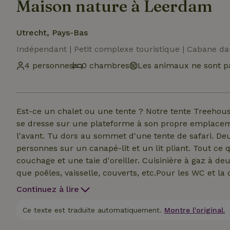
Maison nature à Leerdam
Utrecht, Pays-Bas
Indépendant | Petit complexe touristique | Cabane da
4 personnes
0 chambres
Les animaux ne sont pa
Est-ce un chalet ou une tente ? Notre tente Treehouse 
se dresse sur une plateforme à son propre emplaceme
l'avant. Tu dors au sommet d'une tente de safari. De
personnes sur un canapé-lit et un lit pliant. Tout ce
couchage et une taie d'oreiller. Cuisinière à gaz à de
que poêles, vaisselle, couverts, etc.Pour les WC et la d
camping. Terrasse extérieure avec table, 4 chaises sim
Continuez à lire
Les animaux ne sont pas autorisés.
Ce texte est traduite automatiquement.
Montre l'original.