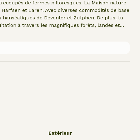
entrecoupés de fermes pittoresques. La Maison nature
de Harfsen et Laren. Avec diverses commodités de base
ues hanséatiques de Deventer et Zutphen. De plus, tu
itation à travers les magnifiques forêts, landes et
MORE, les dégustations de vin, les parcs d'aventure
nt toutes facilement accessibles.
Extérieur