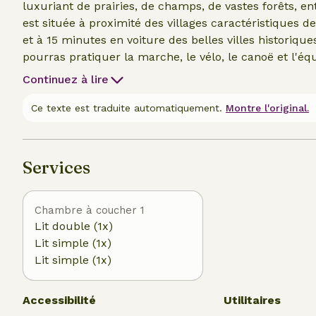
luxuriant de prairies, de champs, de vastes forêts, 
est située à proximité des villages caractéristiques 
et à 15 minutes en voiture des belles villes historiq
pourras pratiquer la marche, le vélo, le canoë et l'équ
terres agricoles. Les attractions telles que le musée 
Continuez à lire
intérieurs et extérieurs et les routes des châteaux so
Ce texte est traduite automatiquement.
Montre l'original.
Services
Chambre à coucher 1
Lit double (1x)
Lit simple (1x)
Lit simple (1x)
Accessibilité
Utilitaires