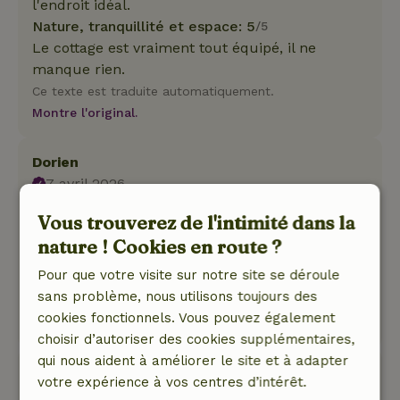
l'endroit idéal.
Nature, tranquillité et espace: 5
/5
Le cottage est vraiment tout équipé, il ne
manque rien.
Ce texte est traduite automatiquement.
Montre l'original.
Dorien
7 avril 2026
Note générale: 8
/10
Vous trouverez de l'intimité dans la
Le trottoir derrière était difficile à marcher
nature ! Cookies en route ?
Nature, tranquillité et espace: 5
/5
Pour que votre visite sur notre site se déroule
Bon accueil de la part du propriétaire
sans problème, nous utilisons toujours des
Ce texte est traduite automatiquement.
cookies fonctionnels. Vous pouvez également
Montre l'original.
choisir d’autoriser des cookies supplémentaires,
qui nous aident à améliorer le site et à adapter
Christa
votre expérience à vos centres d’intérêt.
24 octobre 2025