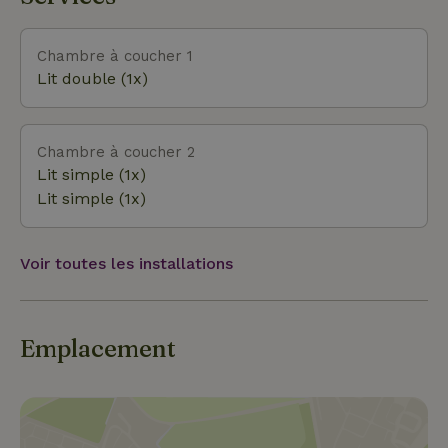
Tu peux te baigner ou faire du canoë dans la
Drentsche Aa, ou un peu plus loin, dans la
Zuidlaarder Meer. Groningue et Assen sont à 20
Chambre à coucher 1
minutes de route et offrent de nombreuses options
Lit double (1x)
culturelles, notamment le musée Groninger ou
Asser, une journée de terrasses ou de shopping.
Chambre à coucher 2
Lit simple (1x)
Lit simple (1x)
Voir toutes les installations
Emplacement