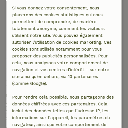
Si vous donnez votre consentement, nous
Note générale: 8
/10
placerons des cookies statistiques qui nous
Des journées délicieuses
permettent de comprendre, de manière
Nature, tranquillité et espace: 5
/5
totalement anonyme, comment les visiteurs
Bel environnement, cottage avec tout le confort.
utilisent notre site. Vous pouvez également
Ce texte est traduite automatiquement.
autoriser l’utilisation de cookies marketing. Ces
Montre l'original.
cookies sont utilisés notamment pour vous
proposer des publicités personnalisées. Pour
cela, nous analysons votre comportement de
Voir les 44 avis
navigation et vos centres d’intérêt – sur notre
site ainsi qu’en dehors, via 13 partenaires
Bon à savoir
(comme Google).
Détails du séjour
Pour rendre cela possible, nous partageons des
données chiffrées avec ces partenaires. Cela
Arrivée: 15:00- 22:00
inclut des données telles que l’adresse IP, les
Départ: 07:00- 11:00
informations sur l’appareil, les paramètres du
Séjour sans contact possible
navigateur, ainsi que votre comportement de
Annulation gratuite dans les 7 jours