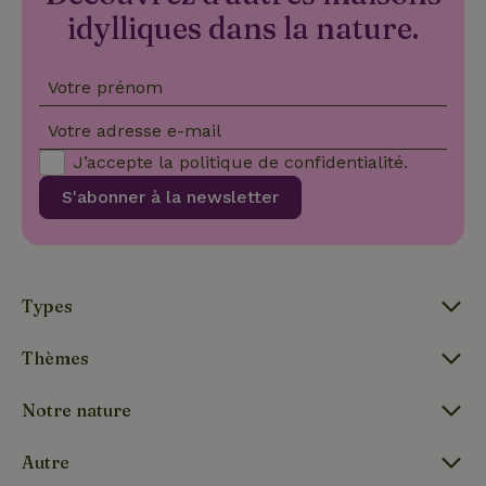
des
pro
idylliques dans la nature.
sess
CookieScriptConsent
CookieScript
4
Ce 
.maisonnature.be
semaines
util
Votre prénom
2 jours
serv
Coo
Scr
Votre adresse e-mail
pou
mém
J’accepte la
politique de confidentialité
.
pré
de
S'abonner à la newsletter
con
des 
en 
cook
néc
que 
ban
Types
coo
Coo
Scr
fon
Thèmes
cor
Notre nature
Autre
Nom
Fournisseur
/
Fournisseur
/
Domaine
Expirat
Nom
Expiration
Description
Domaine
Fournisseur
/