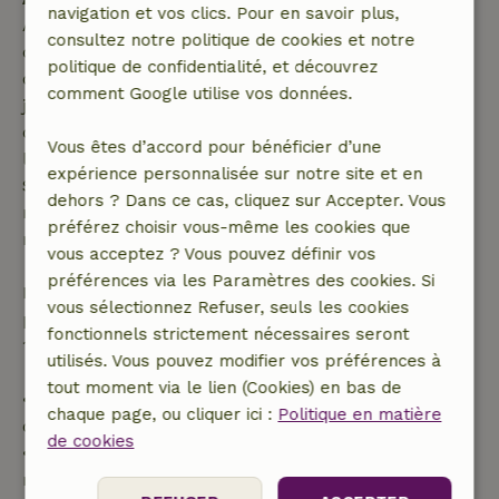
navigation et vos clics. Pour en savoir plus,
Annulation gratuite dans les 7 jours suivant la
consultez notre politique de cookies et notre
confirmation de ta réservation, à condition que la
politique de confidentialité, et découvrez
demande de réservation ait été effectuée plus de 28
comment Google utilise vos données.
jours avant la date de début. Pour les réservations
dont la date de début est dans les 28 jours,
Vous êtes d’accord pour bénéficier d’une
l'annulation gratuite s'applique dans les 24 heures.
expérience personnalisée sur notre site et en
Si tu annules dans le délai indiqué, tu as droit à un
dehors ? Dans ce cas, cliquez sur Accepter. Vous
remboursement intégral du montant de la
préférez choisir vous-même les cookies que
réservation.
vous acceptez ? Vous pouvez définir vos
préférences via les Paramètres des cookies. Si
Passé ce délai, tu recevras un remboursement
vous sélectionnez Refuser, seuls les cookies
partiel du coût du séjour et un remboursement à
fonctionnels strictement nécessaires seront
100 % de l'acompte :
utilisés. Vous pouvez modifier vos préférences à
tout moment via le lien (Cookies) en bas de
• Jusqu'à 42 jours avant l'arrivée : remboursement
chaque page, ou cliquer ici :
Politique en matière
de 70 %
de cookies
• Entre 42 et 28 jours avant l'arrivée :
remboursement de 40 %