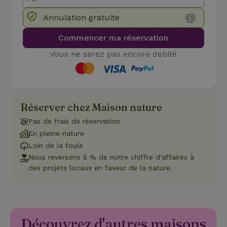
strictement nécessaires.
Annulation gratuite
Fournisseur
/
Nom
Expiration
Des
Domaine
Commencer ma réservation
VISITOR_PRIVACY_METADATA
YouTube
5 mois 4
Ce 
.youtube.com
semaines
util
Vous ne serez pas encore débité
stoc
con
de l
et l
conf
pour
inte
Réserver chez Maison nature
avec
enre
Pas de frais de réservation
don
le
En pleine nature
con
du v
Loin de la foule
con
Nous reversons 5 % de notre chiffre d'affaires à
dive
poli
des projets locaux en faveur de la nature.
par
de
Politique de confidentialité de Google
conf
en v
ce 
pré
soie
Découvrez d'autres maisons
hon