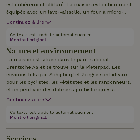
est entièrement clôturé. La maison est entièrement
équipée avec un lave-vaisselle, un four à micro-
ondes, un lave-linge, un sèche-linge, un presse-
Continuez à lire
orange, une machine à café Senseo, un sèche-linge,
un réfrigérateur et un congélateur. Il y a 2
Ce texte est traduite automatiquement.
Montre l'original.
chambres spacieuses. L'une avec un grand lit
Nature et environnement
double et l'autre avec 2 lits simples. Le WiFi est
disponible. Depuis le P&amp;R midlaren / Zuidlaren,
La maison est située dans le parc national
tu es en bus à Groningen en 15 minutes environ.
Drentsche Aa et se trouve sur le Pieterpad. Les
environs tels que Schipborg et Zeegse sont idéaux
pour les cyclistes, les vététistes et les randonneurs,
et on peut voir des dolmens préhistoriques à
quelques pas. À Zuidlaren, tu trouveras de
Continuez à lire
nombreux magasins sympas, des restaurants et
trois grands supermarchés. Il y a un marché le
Ce texte est traduite automatiquement.
Montre l'original.
vendredi. Zuidlaren possède une piscine
subtropicale et pour les enfants, il y a le
Sprookjeshof. À Annen, tu as une piscine extérieure.
Services