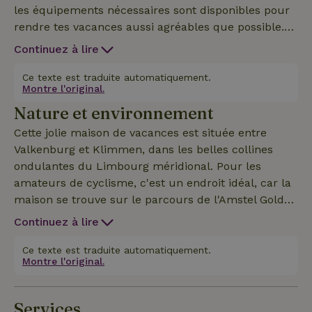
les équipements nécessaires sont disponibles pour
rendre tes vacances aussi agréables que possible.
La Maison nature dispose d'une cuisine très
Continuez à lire
complète équipée d'un lave-vaisselle, d'un grand
réfrigérateur/congélateur, d'une machine à café +
Ce texte est traduite automatiquement.
Montre l'original.
Senseo et d'autres nécessités. Le coin salon est
Nature et environnement
équipé de 2 canapés, d'une télévision SMART (avec
Netflix) et d'un coin repas. Douche - la pièce se
Cette jolie maison de vacances est située entre
trouve au rez-de-chaussée et est équipée d'une
Valkenburg et Klimmen, dans les belles collines
douche avec rideau de douche, d'un lavabo et de
ondulantes du Limbourg méridional. Pour les
toilettes. Merci d'apporter tes propres serviettes de
amateurs de cyclisme, c'est un endroit idéal, car la
bain. Les deux chambres offrent un lit double de
maison se trouve sur le parcours de l'Amstel Gold
0,90m par 2,00m.Le jardin privé dispose d'un
Race. La maison dispose de son propre
Continuez à lire
espace terrasse et d'un carré d'herbe. Le jardin est
entrepôt/remise à vélos pour ranger ton propre vélo
entièrement clôturé, ce qui offre de la liberté à ton
en toute sécurité. À proximité, tu trouveras de
Ce texte est traduite automatiquement.
animal de compagnie.
Montre l'original.
nombreuses attractions touristiques. Valkenburg, à
environ 2 km, offre de nombreuses attractions telles
que Thermen 2000, le Casino, les grottes de marne,
Services