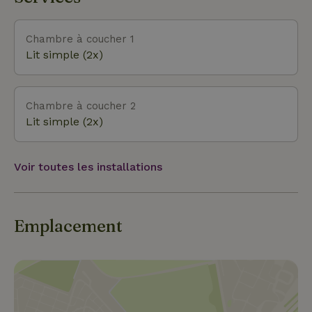
les ruines du château et le parc d'attractions De
Valkenier. Les belles villes historiques de Maastricht
et d'Aix-la-Chapelle sont à deux pas, tout comme
Chambre à coucher 1
Landgraaf, où tu peux visiter les jardins Mondo
Lit simple (2x)
Verde et la piste de ski couverte Snowworld. Le
train à vapeur historique de la Zuid-Limburgse
Stoomtrein Maatschappij, qui s'arrête à Simpelveld,
Chambre à coucher 2
est une façon particulière de découvrir la région.
Lit simple (2x)
Voir toutes les installations
Emplacement