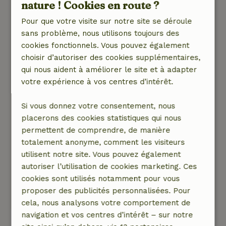
Note générale: 9
nature ! Cookies en route ?
/10
Il faisait une chaleur de dingue la semaine où
Pour que votre visite sur notre site se déroule
on y était, donc on était contents d'avoir les
sans problème, nous utilisons toujours des
ventilateurs, même si, en secret, la clim nous a
cookies fonctionnels. Vous pouvez également
un peu manqué. Mais bon, ce sont des
choisir d’autoriser des cookies supplémentaires,
problèmes de riches, hein
qui nous aident à améliorer le site et à adapter
Nature, tranquillité et espace: 5
/5
votre expérience à vos centres d’intérêt.
Une chouette maison, tout confort. Une vue
magnifique, en plus. On avait emporté notre
Si vous donnez votre consentement, nous
caméra de surveillance de la faune : on a vu de
placerons des cookies statistiques qui nous
superbes images de blaireaux qui grignotaient
permettent de comprendre, de manière
les cerises tombées sous le cerisier et de
totalement anonyme, comment les visiteurs
chouettes chevêches qui y avaient élevé une
utilisent notre site. Vous pouvez également
couvée.
autoriser l’utilisation de cookies marketing. Ces
On a passé un super moment
cookies sont utilisés notamment pour vous
Ce texte est traduite automatiquement.
proposer des publicités personnalisées. Pour
Montre l'original.
cela, nous analysons votre comportement de
navigation et vos centres d’intérêt – sur notre