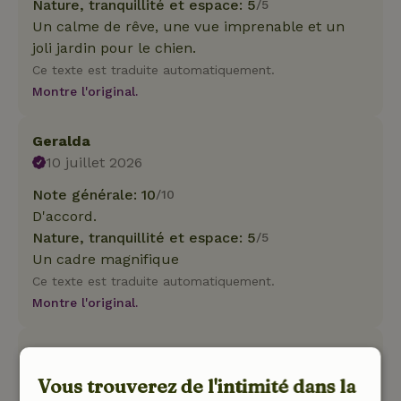
Nature, tranquillité et espace: 5
/5
Un calme de rêve, une vue imprenable et un
joli jardin pour le chien.
Ce texte est traduite automatiquement.
Montre l'original.
Geralda
10 juillet 2026
Note générale: 10
/10
D'accord.
Nature, tranquillité et espace: 5
/5
Un cadre magnifique
Ce texte est traduite automatiquement.
Montre l'original.
Petra
22 juin 2026
Vous trouverez de l'intimité dans la