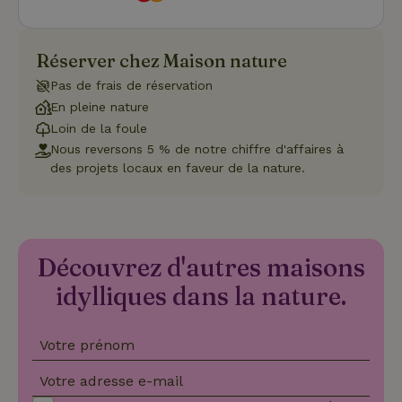
con
du v
con
dive
poli
Réserver chez Maison nature
par
de
Pas de frais de réservation
Politique de confidentialité de Google
conf
en v
En pleine nature
ce 
pré
Loin de la foule
soie
Nous reversons 5 % de notre chiffre d'affaires à
hon
des
des projets locaux en faveur de la nature.
pro
sess
CookieScriptConsent
CookieScript
4
Ce 
.maisonnature.be
semaines
util
2 jours
serv
Coo
Découvrez d'autres maisons
Scr
pou
idylliques dans la nature.
mém
pré
de
con
des 
Votre prénom
en 
cook
Votre adresse e-mail
néc
que 