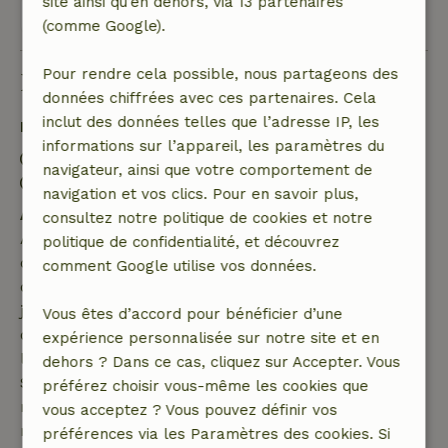
site ainsi qu’en dehors, via 13 partenaires
Voir les 69 avis
(comme Google).
Pour rendre cela possible, nous partageons des
Bon à savoir
données chiffrées avec ces partenaires. Cela
inclut des données telles que l’adresse IP, les
Détails du séjour
informations sur l’appareil, les paramètres du
Arrivée: 16:00- 18:00
navigateur, ainsi que votre comportement de
Départ: 07:00- 10:00
navigation et vos clics. Pour en savoir plus,
Annulation gratuite dans les 7 jours
consultez notre politique de cookies et notre
Annulation gratuite dans les 7 jours suivant la
politique de confidentialité, et découvrez
confirmation de ta réservation, à condition que la
comment Google utilise vos données.
demande de réservation ait été effectuée plus de 28
jours avant la date de début. Pour les réservations
Vous êtes d’accord pour bénéficier d’une
dont la date de début est dans les 28 jours,
expérience personnalisée sur notre site et en
l'annulation gratuite s'applique dans les 24 heures.
dehors ? Dans ce cas, cliquez sur Accepter. Vous
Si tu annules dans le délai indiqué, tu as droit à un
préférez choisir vous-même les cookies que
remboursement intégral du montant de la
vous acceptez ? Vous pouvez définir vos
réservation.
préférences via les Paramètres des cookies. Si