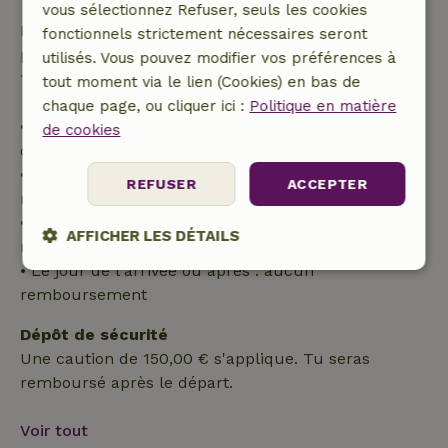
vous sélectionnez Refuser, seuls les cookies
Passé ce délai, tu recevras un remboursement
fonctionnels strictement nécessaires seront
partiel du coût du séjour et un remboursement à
utilisés. Vous pouvez modifier vos préférences à
100 % de l'acompte :
tout moment via le lien (Cookies) en bas de
chaque page, ou cliquer ici :
Politique en matière
• Jusqu'à 42 jours avant l'arrivée : remboursement
de cookies
de 70 %
• Entre 42 et 28 jours avant l'arrivée :
REFUSER
ACCEPTER
remboursement de 40 %
• De 28 jours avant l'arrivée jusqu'au jour même :
AFFICHER LES DÉTAILS
remboursement de 10 %
• Le jour de l'arrivée ou après : aucun
Strictement
Performance
Ciblage
remboursement
nécessaires
Dépôt de sécurité
Une caution de 150,00 € s'applique. Tu seras
Fonctionnalité
Non classifiés
remboursé après le départ.
Voir tout