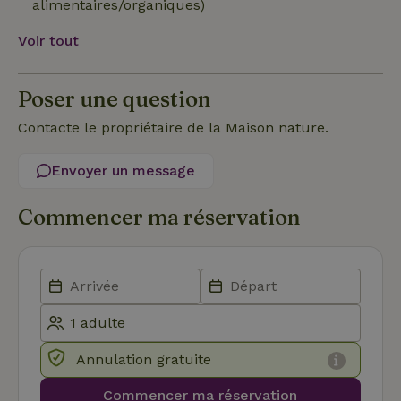
alimentaires/organiques)
poli
par
de
Voir tout
Politique de confidentialité de Google
conf
en v
ce 
pré
Poser une question
soie
hon
des
Contacte le propriétaire de la Maison nature.
pro
sess
Envoyer un message
CookieScriptConsent
CookieScript
4
Ce 
.maisonnature.be
semaines
util
2 jours
serv
Coo
Commencer ma réservation
Scr
pou
mém
pré
de
con
des 
en 
cook
néc
que 
Annulation gratuite
ban
coo
Coo
Commencer ma réservation
Scr