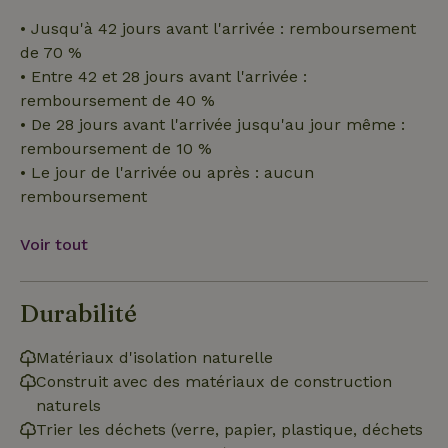
Strictement nécessaires
Performance
Ciblage
• Jusqu'à 42 jours avant l'arrivée : remboursement
Fonctionnalité
Non classifiés
de 70 %
• Entre 42 et 28 jours avant l'arrivée :
Les cookies strictement nécessaires habilitent des
fonctionnalités de base du site Web telles que la connexion
remboursement de 40 %
des utilisateurs et la gestion des comptes. Le site Web ne
• De 28 jours avant l'arrivée jusqu'au jour même :
peut pas être utilisé correctement sans les cookies
strictement nécessaires.
remboursement de 10 %
• Le jour de l'arrivée ou après : aucun
Fournisseur
/
Nom
Expiration
Des
Domaine
remboursement
VISITOR_PRIVACY_METADATA
YouTube
5 mois 4
Ce 
.youtube.com
semaines
util
Voir tout
stoc
con
de l
et l
conf
Durabilité
pour
inte
avec
Matériaux d'isolation naturelle
enre
don
Construit avec des matériaux de construction
le
con
naturels
du v
con
Trier les déchets (verre, papier, plastique, déchets
dive