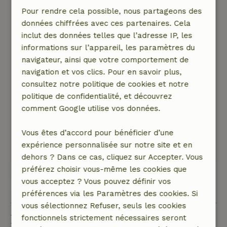
16 mars 2025
Pour rendre cela possible, nous partageons des
données chiffrées avec ces partenaires. Cela
Note générale: 10
/10
inclut des données telles que l’adresse IP, les
C'était vraiment très agréable. C'est très
informations sur l’appareil, les paramètres du
agréable de se réchauffer dans le jacuzzi
navigateur, ainsi que votre comportement de
pendant les soirées froides. Des gens très
navigation et vos clics. Pour en savoir plus,
gentils.
consultez notre politique de cookies et notre
Nature, tranquillité et espace: 5
/5
politique de confidentialité, et découvrez
Un très bel endroit, beaucoup de calme, de
comment Google utilise vos données.
belles randonnées et un très beau chalet.
Délicieux petit déjeuner
Vous êtes d’accord pour bénéficier d’une
Ce texte est traduite automatiquement.
expérience personnalisée sur notre site et en
Montre l'original.
dehors ? Dans ce cas, cliquez sur Accepter. Vous
préférez choisir vous-même les cookies que
vous acceptez ? Vous pouvez définir vos
Voir les 10 avis
préférences via les Paramètres des cookies. Si
vous sélectionnez Refuser, seuls les cookies
Bon à savoir
fonctionnels strictement nécessaires seront