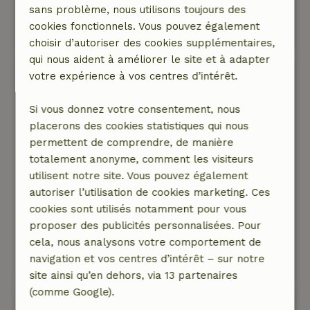
plein de choses à découvrir et à apprécier.
sans problème, nous utilisons toujours des
Ce texte est traduite automatiquement.
cookies fonctionnels. Vous pouvez également
Montre l'original.
choisir d’autoriser des cookies supplémentaires,
qui nous aident à améliorer le site et à adapter
Rob
votre expérience à vos centres d’intérêt.
22 septembre 2025
Si vous donnez votre consentement, nous
Note générale: 10
/10
placerons des cookies statistiques qui nous
L'hospitalité est superbe et le cottage a répondu
permettent de comprendre, de manière
à toutes les attentes.
totalement anonyme, comment les visiteurs
Nature, tranquillité et espace: 5
/5
utilisent notre site. Vous pouvez également
Elle est située sur un terrain de 7000 m². Aux
autoriser l’utilisation de cookies marketing. Ces
alentours de nombreux bois et prairies. Un joli
cookies sont utilisés notamment pour vous
cadre calme/naturel pour se détendre
proposer des publicités personnalisées. Pour
complètement.
cela, nous analysons votre comportement de
Ce texte est traduite automatiquement.
navigation et vos centres d’intérêt – sur notre
Montre l'original.
site ainsi qu’en dehors, via 13 partenaires
(comme Google).
Ria