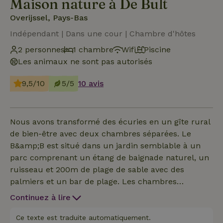
Maison nature à De Bult
Overijssel, Pays-Bas
Indépendant | Dans une cour | Chambre d'hôtes
2 personnes
1 chambre
Wifi
Piscine
Les animaux ne sont pas autorisés
9,5/10
5/5
10 avis
Nous avons transformé des écuries en un gîte rural
de bien-être avec deux chambres séparées. Le
B&amp;B est situé dans un jardin semblable à un
parc comprenant un étang de baignade naturel, un
ruisseau et 200m de plage de sable avec des
palmiers et un bar de plage. Les chambres
disposent de sanitaires privés, de la climatisation,
Continuez à lire
d'une télévision avec netflix et d'un sommier de
luxe (2,10 m !) Il y a un coin repas/table de travail et
Ce texte est traduite automatiquement.