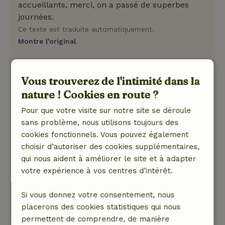
accueillants, merci, on a passé de superbes
journées.
Ce texte est traduite automatiquement.
Montre l'original.
Sophie
Vous trouverez de l'intimité dans la
6 juillet 2026
nature ! Cookies en route ?
Note générale: 8
/10
Pour que votre visite sur notre site se déroule
Tout ce qu'il faut est là. La taille est parfaite.
sans problème, nous utilisons toujours des
Certains petits détails auraient besoin d'être
cookies fonctionnels. Vous pouvez également
rafraîchis.
choisir d’autoriser des cookies supplémentaires,
Nature, tranquillité et espace: 5
/5
qui nous aident à améliorer le site et à adapter
Un endroit super calme, en pleine nature. On
votre expérience à vos centres d’intérêt.
passe un bon moment avec les alpagas et les
moutons.
Si vous donnez votre consentement, nous
Ce texte est traduite automatiquement.
placerons des cookies statistiques qui nous
Montre l'original.
permettent de comprendre, de manière