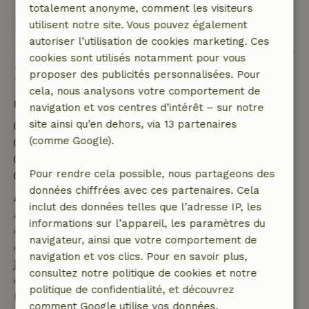
totalement anonyme, comment les visiteurs
utilisent notre site. Vous pouvez également
Voir les 201 avis
autoriser l’utilisation de cookies marketing. Ces
cookies sont utilisés notamment pour vous
Bon à savoir
proposer des publicités personnalisées. Pour
cela, nous analysons votre comportement de
Détails du séjour
navigation et vos centres d’intérêt – sur notre
site ainsi qu’en dehors, via 13 partenaires
Arrivée: 15:00- 23:00
(comme Google).
Départ: 06:00- 11:00
Séjour sans contact possible
Pour rendre cela possible, nous partageons des
Environnement sans feux d’artifice
données chiffrées avec ces partenaires. Cela
Annulation gratuite dans les 7 jours
inclut des données telles que l’adresse IP, les
Annulation gratuite dans les 7 jours suivant la
informations sur l’appareil, les paramètres du
confirmation de ta réservation, à condition que la
navigateur, ainsi que votre comportement de
demande de réservation ait été effectuée plus de 28
navigation et vos clics. Pour en savoir plus,
jours avant la date de début. Pour les réservations
consultez notre politique de cookies et notre
dont la date de début est dans les 28 jours,
politique de confidentialité, et découvrez
l'annulation gratuite s'applique dans les 24 heures.
comment Google utilise vos données.