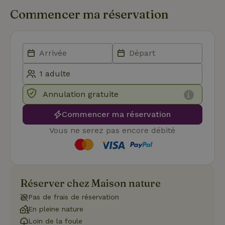
.youtube.com
semaines
util
Commencer ma réservation
stoc
con
de l
et l
conf
pour
inte
avec
enre
don
le
con
Annulation gratuite
du v
con
dive
Commencer ma réservation
poli
par
Vous ne serez pas encore débité
de
Politique de confidentialité de Google
conf
en v
ce 
pré
soie
hon
Réserver chez Maison nature
des
pro
sess
Pas de frais de réservation
En pleine nature
CookieScriptConsent
CookieScript
4
Ce 
.maisonnature.be
semaines
util
Loin de la foule
2 jours
serv