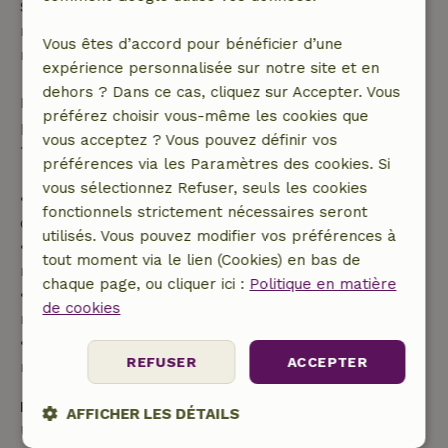
Si tu annules dans le délai indiqué, tu as droit à un
remboursement intégral du montant de la
Vous êtes d’accord pour bénéficier d’une
réservation.
expérience personnalisée sur notre site et en
dehors ? Dans ce cas, cliquez sur Accepter. Vous
Passé ce délai, tu recevras un remboursement
préférez choisir vous-même les cookies que
partiel du coût du séjour et un remboursement à
vous acceptez ? Vous pouvez définir vos
100 % de l'acompte :
préférences via les Paramètres des cookies. Si
vous sélectionnez Refuser, seuls les cookies
• Jusqu'à 42 jours avant l'arrivée : remboursement
fonctionnels strictement nécessaires seront
de 70 %
utilisés. Vous pouvez modifier vos préférences à
• Entre 42 et 28 jours avant l'arrivée :
tout moment via le lien (Cookies) en bas de
remboursement de 40 %
chaque page, ou cliquer ici :
Politique en matière
• De 28 jours avant l'arrivée jusqu'au jour même :
de cookies
remboursement de 10 %
• Le jour de l'arrivée ou après : aucun
REFUSER
ACCEPTER
remboursement
Dépôt de sécurité
AFFICHER LES DÉTAILS
Une caution de 50,00 € s'applique. Tu seras