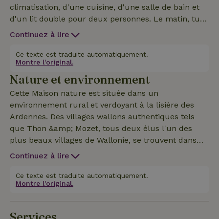
climatisation, d'une cuisine, d'une salle de bain et
d'un lit double pour deux personnes. Le matin, tu
te réveilles avec une vue sur nos moutons et nos
Continuez à lire
alpagas Harry &amp; Barry. Tu as ton propre pré où
tu peux prendre un verre le soir. Les serviettes, les
Ce texte est traduite automatiquement.
Montre l'original.
draps et les ustensiles de cuisine sont mis à ta disposit
Nature et environnement
Cette Maison nature est située dans un
environnement rural et verdoyant à la lisière des
Ardennes. Des villages wallons authentiques tels
que Thon &amp; Mozet, tous deux élus l'un des
plus beaux villages de Wallonie, se trouvent dans
les environs immédiats. Tu préfères plus de vie ?
Continuez à lire
Alors visite l'agréable ville de Namur. Il y a
beaucoup de belles promenades à pied et à vélo
Ce texte est traduite automatiquement.
Montre l'original.
dans la région. De plus, la Tiny House est le point de
départ idéal pour une agréable journée à Durbuy ou
Dinant, pour une journée de kayak sur la Lesse ou
Services