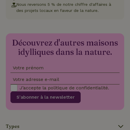
Coo
Nous reversons 5 % de notre chiffre d'affaires à
Scr
des projets locaux en faveur de la nature.
pou
mém
pré
de
con
des 
en 
Découvrez d'autres maisons
cook
néc
que 
idylliques dans la nature.
ban
coo
Coo
Scr
Votre prénom
fon
cor
Votre adresse e-mail
J’accepte la
politique de confidentialité
.
S'abonner à la newsletter
Nom
Fournisseur
/
Fournisseur
/
Domaine
Expirat
Nom
Expiration
Description
Domaine
Fournisseur
/
Nom
Expiration
Description
_nhftconstraint_search-
www.maisonnature.be
Sessi
Domaine
group-locations
__Secure-
.youtube.com
5 mois 4
Fournisseur
/
Nom
Expiration
Description
YNID
semaines
_ga
Google LLC
1 an 1
Ce nom de
Domaine
.maisonnature.be
mois
cookie est
Types
associé à
_gcl_au
Google LLC
3 mois
Ce cookie es
Google