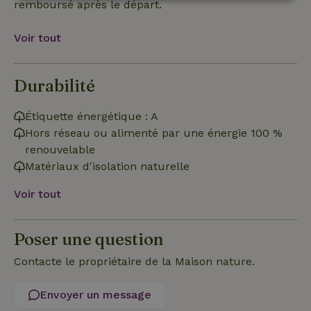
remboursé après le départ.
Strictement
Performance
Ciblage
nécessaires
Voir tout
Fonctionnalité
Non classifiés
Durabilité
Étiquette énergétique : A
Hors réseau ou alimenté par une énergie 100 %
renouvelable
Matériaux d'isolation naturelle
Strictement nécessaires
Performance
Ciblage
Fonctionnalité
Non classifiés
Voir tout
Les cookies strictement nécessaires habilitent des
fonctionnalités de base du site Web telles que la connexion
Poser une question
des utilisateurs et la gestion des comptes. Le site Web ne
peut pas être utilisé correctement sans les cookies
strictement nécessaires.
Contacte le propriétaire de la Maison nature.
Fournisseur
/
Nom
Expiration
Des
Domaine
Envoyer un message
VISITOR_PRIVACY_METADATA
YouTube
5 mois 4
Ce 