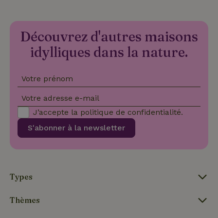
pré
soie
hon
des
pro
Découvrez d'autres maisons
sess
idylliques dans la nature.
CookieScriptConsent
CookieScript
4
Ce 
.maisonnature.be
semaines
util
2 jours
serv
Coo
Votre prénom
Scr
pou
mém
Votre adresse e-mail
pré
de
J’accepte la
politique de confidentialité
.
con
des 
S'abonner à la newsletter
en 
cook
néc
que 
ban
coo
Coo
Scr
Types
fon
cor
Thèmes