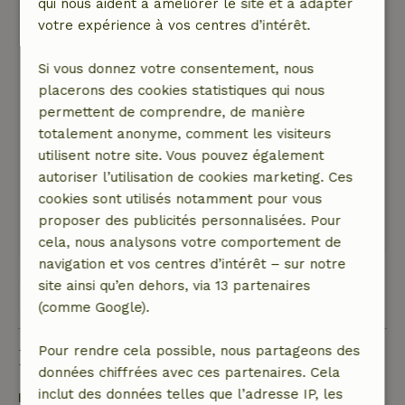
qui nous aident à améliorer le site et à adapter
Accueillante et confortablement meublée ; avec
votre expérience à vos centres d’intérêt.
la climatisation et même une moustiquaire !
Nature, tranquillité et espace: 5
/5
Si vous donnez votre consentement, nous
Sympa que ce soit un jardin clos, après les
placerons des cookies statistiques qui nous
heures d'ouverture régulières de l'oasis, c'est
permettent de comprendre, de manière
agréable de pouvoir se promener entre les
totalement anonyme, comment les visiteurs
roses en toute tranquillité. Emplacement
utilisent notre site. Vous pouvez également
encore plus agréable, à proximité des artères
autoriser l’utilisation de cookies marketing. Ces
routières.
cookies sont utilisés notamment pour vous
Ce texte est traduite automatiquement.
proposer des publicités personnalisées. Pour
Montre l'original.
cela, nous analysons votre comportement de
navigation et vos centres d’intérêt – sur notre
site ainsi qu’en dehors, via 13 partenaires
Voir les 7 avis
(comme Google).
Pour rendre cela possible, nous partageons des
Bon à savoir
données chiffrées avec ces partenaires. Cela
inclut des données telles que l’adresse IP, les
Détails du séjour