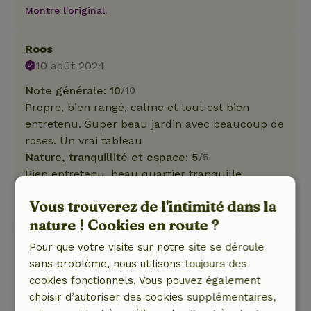
Montre l'original.
Roos
10 août 2024
Note générale: 10
/10
Propre, bien rangé, calme et tout est bien
entretenu. Super beau jardin avec beaucoup de
roses. Un vrai tableau
Nature, tranquillité et espace: 5
/5
Bien entretenu, beau quartier tranquille.
Ce texte est traduite automatiquement.
Vous trouverez de l'intimité dans la
Montre l'original.
nature ! Cookies en route ?
André
Pour que votre visite sur notre site se déroule
29 juillet 2024
sans problème, nous utilisons toujours des
cookies fonctionnels. Vous pouvez également
Note générale: 9
/10
choisir d’autoriser des cookies supplémentaires,
La cabane Atalanta a dépassé nos attentes.