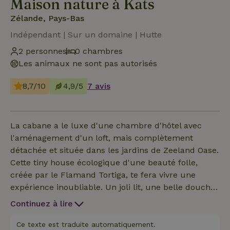
Maison nature à Kats
Zélande, Pays-Bas
Indépendant | Sur un domaine | Hutte
2 personnes
0 chambres
Les animaux ne sont pas autorisés
8,7/10
4,9/5
7 avis
La cabane a le luxe d'une chambre d'hôtel avec
l'aménagement d'un loft, mais complètement
détachée et située dans les jardins de Zeeland Oase.
Cette tiny house écologique d'une beauté folle,
créée par le Flamand Tortiga, te fera vivre une
expérience inoubliable. Un joli lit, une belle douche
et des toilettes séparées, un coin salon à l'intérieur
Continuez à lire
et beaucoup d'espace à l'extérieur pour se
détendre. Y compris les serviettes et le linge de
Ce texte est traduite automatiquement.