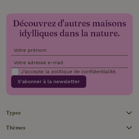
pré
soie
hon
des
pro
Découvrez d'autres maisons
sess
idylliques dans la nature.
CookieScriptConsent
CookieScript
4
Ce 
.maisonnature.be
semaines
util
2 jours
serv
Coo
Votre prénom
Scr
pou
mém
Votre adresse e-mail
pré
de
J’accepte la
politique de confidentialité
.
con
des 
S'abonner à la newsletter
en 
cook
néc
que 
ban
coo
Coo
Scr
Types
fon
cor
Thèmes