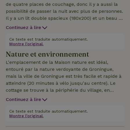
de quatre places de couchage, donc il y a aussi la
possibilité de passer la nuit avec plus de personnes.
Il y a un lit double spacieux (180x200) et un beau lit
superposé spacieux (80x200 cm). Il y a beaucoup
Continuez à lire
d'équipements dans le cottage, y compris un lave-
vaisselle et un lave-linge. Tu peux profiter de
Ce texte est traduite automatiquement.
Montre l'original.
beaucoup d'intimité et avoir ta propre petite
Nature et environnement
terrasse. Tu peux aussi mettre tes propres vélos en
sécurité et au sec dans la remise et les recharger si
L'emplacement de la Maison nature est idéal,
nécessaire. La maison d'hôtes dispose d'une cuisine
entouré par la nature verdoyante de Groningue,
spacieuse. Les chiens sont les bienvenus sur
mais la ville de Groningue est très facile et rapide à
arrangement et une petite tente pour tout visiteur
atteindre (20 minutes à vélo jusqu'au centre). Le
est possible sur arrangement. Les pellets pour le
cottage se trouve à la périphérie du village, en
poêle à bois peuvent être achetés sur place.
bordure des champs verts de Zuidwolde. Depuis le
Continuez à lire
cottage, tu peux te promener dans le village (le
"Groene Ommetje") ou faire une excursion à vélo
Ce texte est traduite automatiquement.
Montre l'original.
vers les plus beaux endroits et villages de
Groningue. Les beaux villages à proximité sont