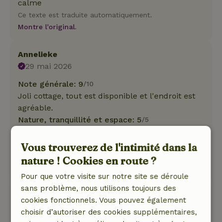
calme
Ce texte est traduite automatiquement.
Montre l'original.
Annelieke
29 mai 2026
Note générale: 9
/10
Joli cottage, tout est disponible et l'endroit est
agréable.
Nature, tranquillité et espace: 5
/5
Beau cottage, le tout super bien équipé. Bel
endroit, bons lits et hôtes adorables
Vous trouverez de l'intimité dans la
Ce texte est traduite automatiquement.
nature ! Cookies en route ?
Montre l'original.
Pour que votre visite sur notre site se déroule
sans problème, nous utilisons toujours des
Carlo
cookies fonctionnels. Vous pouvez également
8 mai 2026
choisir d’autoriser des cookies supplémentaires,