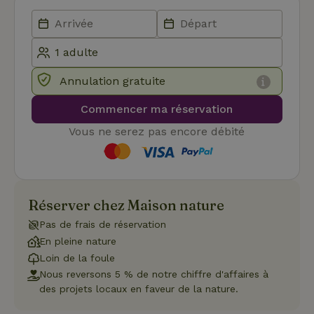
fonctionnalités de base du site Web telles que la connexion
des utilisateurs et la gestion des comptes. Le site Web ne
peut pas être utilisé correctement sans les cookies
strictement nécessaires.
Fournisseur
/
Nom
Expiration
Des
Domaine
Annulation gratuite
VISITOR_PRIVACY_METADATA
YouTube
5 mois 4
Ce 
.youtube.com
semaines
util
Commencer ma réservation
stoc
con
Vous ne serez pas encore débité
de l
et l
conf
pour
inte
avec
enre
Réserver chez Maison nature
don
le
con
Pas de frais de réservation
du v
En pleine nature
con
dive
Loin de la foule
poli
par
Nous reversons 5 % de notre chiffre d'affaires à
de
des projets locaux en faveur de la nature.
Politique de confidentialité de Google
conf
en v
ce 