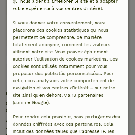
qui nous aident à améliorer le site et à adapter
Note générale: 10
/10
votre expérience à vos centres d’intérêt.
Entièrement équipée
Nature, tranquillité et espace: 5
/5
Si vous donnez votre consentement, nous
Joli chalet et accueil hospitalier !
placerons des cookies statistiques qui nous
Ce texte est traduite automatiquement.
permettent de comprendre, de manière
Montre l'original.
totalement anonyme, comment les visiteurs
utilisent notre site. Vous pouvez également
autoriser l’utilisation de cookies marketing. Ces
Voir les 55 avis
cookies sont utilisés notamment pour vous
proposer des publicités personnalisées. Pour
Bon à savoir
cela, nous analysons votre comportement de
navigation et vos centres d’intérêt – sur notre
Détails du séjour
site ainsi qu’en dehors, via 13 partenaires
(comme Google).
Arrivée: 15:00- 21:00
Départ: 07:00- 12:00
Pour rendre cela possible, nous partageons des
Annulation gratuite dans les 7 jours
données chiffrées avec ces partenaires. Cela
Annulation gratuite dans les 7 jours suivant la
inclut des données telles que l’adresse IP, les
confirmation de ta réservation, à condition que la