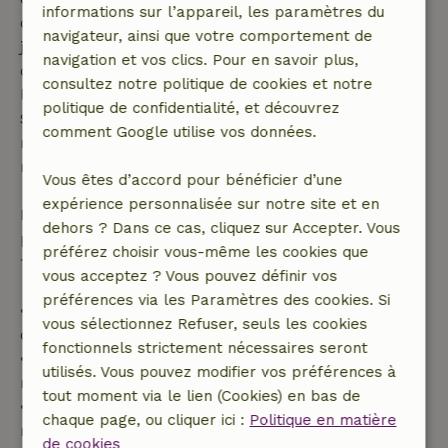
informations sur l’appareil, les paramètres du
demande de réservation ait été effectuée plus de 28
navigateur, ainsi que votre comportement de
jours avant la date de début. Pour les réservations
navigation et vos clics. Pour en savoir plus,
dont la date de début est dans les 28 jours,
consultez notre politique de cookies et notre
l'annulation gratuite s'applique dans les 24 heures.
politique de confidentialité, et découvrez
Si tu annules dans le délai indiqué, tu as droit à un
comment Google utilise vos données.
remboursement intégral du montant de la
réservation.
Vous êtes d’accord pour bénéficier d’une
expérience personnalisée sur notre site et en
Passé ce délai, tu recevras un remboursement
dehors ? Dans ce cas, cliquez sur Accepter. Vous
partiel du coût du séjour et un remboursement à
préférez choisir vous-même les cookies que
100 % de l'acompte :
vous acceptez ? Vous pouvez définir vos
préférences via les Paramètres des cookies. Si
• Jusqu'à 42 jours avant l'arrivée : remboursement
vous sélectionnez Refuser, seuls les cookies
de 70 %
fonctionnels strictement nécessaires seront
• Entre 42 et 28 jours avant l'arrivée :
utilisés. Vous pouvez modifier vos préférences à
remboursement de 40 %
tout moment via le lien (Cookies) en bas de
• De 28 jours avant l'arrivée jusqu'au jour même :
chaque page, ou cliquer ici :
Politique en matière
remboursement de 10 %
de cookies