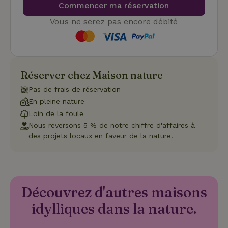
Commencer ma réservation
enre
don
le
Vous ne serez pas encore débité
con
du v
con
dive
poli
par
de
Réserver chez Maison nature
Politique de confidentialité de Google
conf
en v
Pas de frais de réservation
ce 
pré
En pleine nature
soie
hon
Loin de la foule
des
Nous reversons 5 % de notre chiffre d'affaires à
pro
sess
des projets locaux en faveur de la nature.
CookieScriptConsent
CookieScript
4
Ce 
.maisonnature.be
semaines
util
2 jours
serv
Coo
Scr
pou
Découvrez d'autres maisons
mém
pré
idylliques dans la nature.
de
con
des 
en 