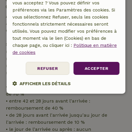
vous acceptez ? Vous pouvez définir vos
Séjour sans contact possible
préférences via les Paramètres des cookies. Si
Annulation gratuite dans les 24 heures
vous sélectionnez Refuser, seuls les cookies
Annulation gratuite dans les 24 heures suivant la
fonctionnels strictement nécessaires seront
confirmation de ta réservation.
utilisés. Vous pouvez modifier vos préférences à
tout moment via le lien (Cookies) en bas de
Si tu annules dans le délai indiqué, tu as droit à un
chaque page, ou cliquer ici :
Politique en matière
remboursement intégral du montant de la
de cookies
réservation. Passé ce délai, tu recevras un
remboursement partiel du coût du voyage et un
REFUSER
ACCEPTER
remboursement à 100 % de l'acompte :
AFFICHER LES DÉTAILS
• jusqu'à 42 jours avant l'arrivée : remboursement
de 70 %
Strictement
Performance
Ciblage
• entre 42 et 28 jours avant l'arrivée :
nécessaires
remboursement de 40 %
• de 28 jours avant l'arrivée jusqu'au jour de
l'arrivée : remboursement de 10 %
Fonctionnalité
Non classifiés
• le jour de l'arrivée ou après : aucun