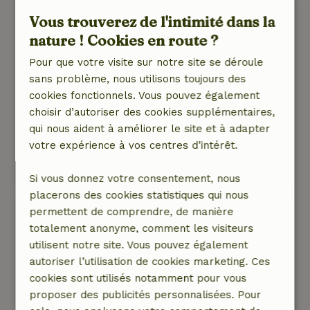
toiles d'araignées avant de pouvoir dormir... et
Vous trouverez de l'intimité dans la
dans le tiroir à couverts, il y avait encore tous
nature ! Cookies en route ?
les grains de riz... et les verres étaient encore
sales.... Pour 70 € de frais de nettoyage, je
Pour que votre visite sur notre site se déroule
m'attendais vraiment à plus !
sans problème, nous utilisons toujours des
Nature, tranquillité et espace: 5
/5
cookies fonctionnels. Vous pouvez également
Charmant et calme et pas sur une route de
choisir d’autoriser des cookies supplémentaires,
transit. Des chevaux, des poules, un chat et un
qui nous aident à améliorer le site et à adapter
petit chien (et son toutou...) étaient présents.
votre expérience à vos centres d’intérêt.
Ce texte est traduite automatiquement.
Montre l'original.
Si vous donnez votre consentement, nous
placerons des cookies statistiques qui nous
Gerard
permettent de comprendre, de manière
17 avril 2026
totalement anonyme, comment les visiteurs
utilisent notre site. Vous pouvez également
Note générale: 10
/10
autoriser l’utilisation de cookies marketing. Ces
Accueil sympathique et aussi bon contact avec
cookies sont utilisés notamment pour vous
le propriétaire par la suite. La boîte d'œufs frais
proposer des publicités personnalisées. Pour
et les bolus zélandais ont été une bonne