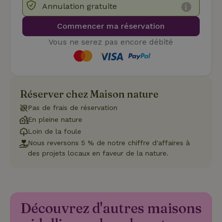
inte
Annulation gratuite
avec
enre
don
Commencer ma réservation
le
con
Vous ne serez pas encore débité
du v
con
dive
poli
par
de
Politique de confidentialité de Google
conf
Réserver chez Maison nature
en v
ce 
pré
Pas de frais de réservation
soie
En pleine nature
hon
des
Loin de la foule
pro
sess
Nous reversons 5 % de notre chiffre d'affaires à
des projets locaux en faveur de la nature.
CookieScriptConsent
CookieScript
4
Ce 
.maisonnature.be
semaines
util
2 jours
serv
Coo
Scr
pou
mém
Découvrez d'autres maisons
pré
de
con