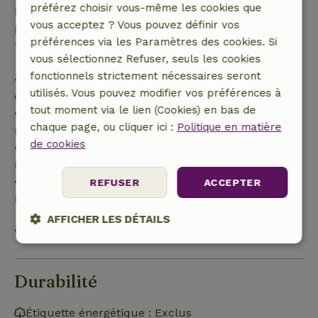
préférez choisir vous-même les cookies que
Passé ce délai, tu recevras un remboursement
vous acceptez ? Vous pouvez définir vos
partiel du coût du séjour et un remboursement à
préférences via les Paramètres des cookies. Si
100 % de l'acompte :
vous sélectionnez Refuser, seuls les cookies
fonctionnels strictement nécessaires seront
• Jusqu'à 42 jours avant l'arrivée : remboursement
utilisés. Vous pouvez modifier vos préférences à
de 70 %
tout moment via le lien (Cookies) en bas de
• Entre 42 et 28 jours avant l'arrivée :
chaque page, ou cliquer ici :
Politique en matière
remboursement de 40 %
de cookies
• De 28 jours avant l'arrivée jusqu'au jour même :
remboursement de 10 %
• Le jour de l'arrivée ou après : aucun
REFUSER
ACCEPTER
remboursement
AFFICHER LES DÉTAILS
Voir tout
Strictement
Performance
Ciblage
nécessaires
Durabilité
Étiquette énergétique : Exclus
Fonctionnalité
Non classifiés