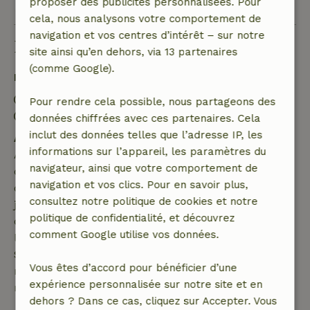
proposer des publicités personnalisées. Pour
cela, nous analysons votre comportement de
navigation et vos centres d’intérêt – sur notre
Bon à savoir
site ainsi qu’en dehors, via 13 partenaires
(comme Google).
Détails du séjour
Arrivée: 15:00- 22:00
Pour rendre cela possible, nous partageons des
Départ: 07:00- 12:00
données chiffrées avec ces partenaires. Cela
inclut des données telles que l’adresse IP, les
Annulation gratuite dans les 7 jours
informations sur l’appareil, les paramètres du
Annulation gratuite dans les 7 jours suivant la
navigateur, ainsi que votre comportement de
confirmation de ta réservation, à condition que la
navigation et vos clics. Pour en savoir plus,
demande de réservation ait été effectuée plus de 28
consultez notre politique de cookies et notre
jours avant la date de début. Pour les réservations
politique de confidentialité, et découvrez
dont la date de début est dans les 28 jours,
comment Google utilise vos données.
l'annulation gratuite s'applique dans les 24 heures.
Si tu annules dans le délai indiqué, tu as droit à un
Vous êtes d’accord pour bénéficier d’une
remboursement intégral du montant de la
expérience personnalisée sur notre site et en
réservation.
dehors ? Dans ce cas, cliquez sur Accepter. Vous