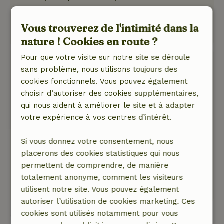
Prachtig uitzicht vanuit de blokhut en veel
mooie wandelingen in de omgeving!
Vous trouverez de l'intimité dans la
Traduisez en Français.
nature ! Cookies en route ?
Pour que votre visite sur notre site se déroule
Marjetta
sans problème, nous utilisons toujours des
13 septembre 2021
cookies fonctionnels. Vous pouvez également
Note générale: 9
/10
choisir d’autoriser des cookies supplémentaires,
Een eenvoudig huisje op een heerlijk rustige
qui nous aident à améliorer le site et à adapter
plek. Zwemmen in het meer was heerlijk.
votre expérience à vos centres d’intérêt.
Lekkere tuinstoelen zelf meenemen
aanbevolen.
Si vous donnez votre consentement, nous
Nature, tranquillité et espace: 4
/5
placerons des cookies statistiques qui nous
Weidse uitzichten over weilanden (met
permettent de comprendre, de manière
weidevogelbeheer) vanuit het huisje.
totalement anonyme, comment les visiteurs
Traduisez en Français.
utilisent notre site. Vous pouvez également
autoriser l’utilisation de cookies marketing. Ces
cookies sont utilisés notamment pour vous
Voir les 5 avis