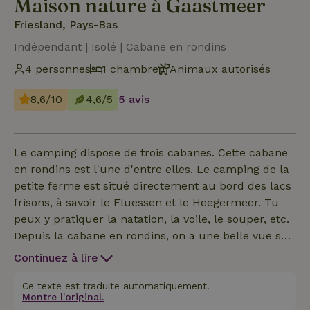
Maison nature à Gaastmeer
Friesland, Pays-Bas
Indépendant | Isolé | Cabane en rondins
4 personnes
1 chambre
Animaux autorisés
8,6/10
4,6/5
5 avis
Le camping dispose de trois cabanes. Cette cabane
en rondins est l'une d'entre elles. Le camping de la
petite ferme est situé directement au bord des lacs
frisons, à savoir le Fluessen et le Heegermeer. Tu
peux y pratiquer la natation, la voile, le souper, etc.
Depuis la cabane en rondins, on a une belle vue sur
le lointain frison. Pour les enfants, il y a toutes
Continuez à lire
sortes d'installations de jeu. Il y a une table de ping-
pong et un baby-foot dans le hangar et nous avons
Ce texte est traduite automatiquement.
Montre l'original.
un grand parc de karts. Au milieu du camping se