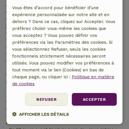
Annulation gratuite dans les 7 jours suivant la
Vous êtes d’accord pour bénéficier d’une
confirmation de ta réservation, à condition que la
expérience personnalisée sur notre site et en
demande de réservation ait été effectuée plus de 28
dehors ? Dans ce cas, cliquez sur Accepter. Vous
jours avant la date de début. Pour les réservations
préférez choisir vous-même les cookies que
dont la date de début est dans les 28 jours,
vous acceptez ? Vous pouvez définir vos
l'annulation gratuite s'applique dans les 24 heures.
préférences via les Paramètres des cookies. Si
Si tu annules dans le délai indiqué, tu as droit à un
vous sélectionnez Refuser, seuls les cookies
remboursement intégral du montant de la
fonctionnels strictement nécessaires seront
réservation.
utilisés. Vous pouvez modifier vos préférences à
tout moment via le lien (Cookies) en bas de
Passé ce délai, tu recevras un remboursement
chaque page, ou cliquer ici :
Politique en matière
partiel du coût du séjour et un remboursement à
de cookies
100 % de l'acompte :
REFUSER
ACCEPTER
• Jusqu'à 42 jours avant l'arrivée : remboursement
de 70 %
AFFICHER LES DÉTAILS
• Entre 42 et 28 jours avant l'arrivée :
remboursement de 40 %
Strictement
Performance
Ciblage