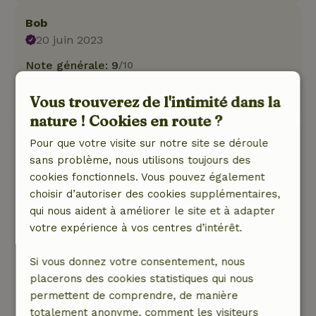
Bob
20 juin 2023
Note générale: 9
/10
Nature, tranquillité et espace: 4
/5
Vous trouverez de l'intimité dans la
Traduisez en Français.
nature ! Cookies en route ?
Mieke
Pour que votre visite sur notre site se déroule
3 juin 2023
sans problème, nous utilisons toujours des
cookies fonctionnels. Vous pouvez également
Note générale: 10
/10
choisir d’autoriser des cookies supplémentaires,
Prijs was aanzienlijk goedkoper dan een hotel.
qui nous aident à améliorer le site et à adapter
Huisje was compleet, schoon en alles was voor
votre expérience à vos centres d’intérêt.
ons gevoel helemaal nieuw, zeker een aanrader!
Nature, tranquillité et espace: 5
/5
Si vous donnez votre consentement, nous
Wij wilde eigenlijk een hotel boeken in de buurt
placerons des cookies statistiques qui nous
van kamp Westerbork toen ik dit tegenkwam.
permettent de comprendre, de manière
Camping is heel rustig en is heel ruim opgezet,
totalement anonyme, comment les visiteurs