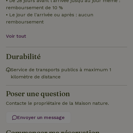
• De 28 jours avant l'arrivée jusqu'au jour même :
nécessaires
remboursement de 10 %
• Le jour de l'arrivée ou après : aucun
remboursement
Fonctionnalité
Non classifiés
Voir tout
Durabilité
Strictement nécessaires
Performance
Ciblage
Service de transports publics à maximum 1
Fonctionnalité
Non classifiés
kilomètre de distance
Les cookies strictement nécessaires habilitent des
fonctionnalités de base du site Web telles que la connexion
Poser une question
des utilisateurs et la gestion des comptes. Le site Web ne
peut pas être utilisé correctement sans les cookies
Contacte le propriétaire de la Maison nature.
strictement nécessaires.
Fournisseur
/
Nom
Expiration
Des
Envoyer un message
Domaine
VISITOR_PRIVACY_METADATA
YouTube
5 mois 4
Ce 
Commencer ma réservation
.youtube.com
semaines
util