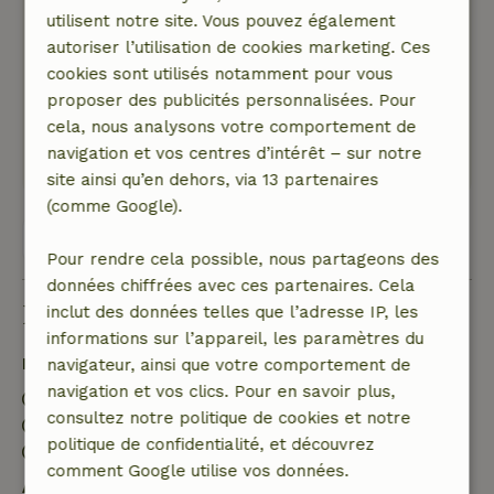
huisje ligt op het laatste veld .
utilisent notre site. Vous pouvez également
Direct naast de camping ligt een hunnebed en
autoriser l’utilisation de cookies marketing. Ces
de stal met dieren is ook leuk.
cookies sont utilisés notamment pour vous
Doordat wij hier maar 1 nachtje verbleven
proposer des publicités personnalisées. Pour
hebben wij verder geen gebruik gemaakt van de
cela, nous analysons votre comportement de
andere faciliteiten.
navigation et vos centres d’intérêt – sur notre
Traduisez en Français.
site ainsi qu’en dehors, via 13 partenaires
(comme Google).
Voir les 13 avis
Pour rendre cela possible, nous partageons des
données chiffrées avec ces partenaires. Cela
Bon à savoir
inclut des données telles que l’adresse IP, les
informations sur l’appareil, les paramètres du
Détails du séjour
navigateur, ainsi que votre comportement de
navigation et vos clics. Pour en savoir plus,
Arrivée: 15:00- 18:00
consultez notre politique de cookies et notre
Départ: 09:00- 10:00
politique de confidentialité, et découvrez
Séjour sans contact possible
comment Google utilise vos données.
Annulation gratuite dans les 7 jours