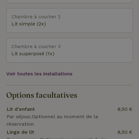
ville d'Emmen se trouve à 10 km, avec de
nombreux magasins et autres commodités. Si ton
jour d'arrivée préféré n'est pas indiqué, ou si tu es
Chambre à coucher 2
curieux de connaître d'autres possibilités, n'hésite
Lit simple (2x)
pas à nous contacter.
Chambre à coucher 3
Lit superposé (1x)
Voir toutes les installations
Options facultatives
Lit d'enfant
8,50 €
Par séjour,Optionnel au moment de la
réservation
Linge de lit
8,50 €