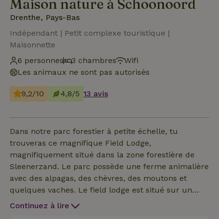
Maison nature à Schoonoord
Drenthe, Pays-Bas
Indépendant | Petit complexe touristique |
Maisonnette
6 personnes
3 chambres
Wifi
Les animaux ne sont pas autorisés
9,2/10
4,8/5
13 avis
Dans notre parc forestier à petite échelle, tu
trouveras ce magnifique Field Lodge,
magnifiquement situé dans la zone forestière de
Sleenerzand. Le parc possède une ferme animalière
avec des alpagas, des chèvres, des moutons et
quelques vaches. Le field lodge est situé sur un
terrain partagé avec la possibilité de camper avec
Continuez à lire
des sanitaires privés. Le lodge est luxueusement