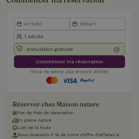
stoc
con
de l
et l
conf
pour
inte
avec
enre
don
le
Annulation gratuite
con
du v
con
Commencer ma réservation
dive
poli
Vous ne serez pas encore débité
par
de
Politique de confidentialité de Google
conf
en v
ce 
pré
soie
Réserver chez Maison nature
hon
des
pro
Pas de frais de réservation
sess
En pleine nature
CookieScriptConsent
CookieScript
4
Ce 
Loin de la foule
.maisonnature.be
semaines
util
2 jours
serv
Nous reversons 5 % de notre chiffre d'affaires à
Coo