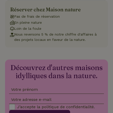
con
dive
Réserver chez Maison nature
poli
par
Pas de frais de réservation
de
Politique de confidentialité de Google
conf
En pleine nature
en v
ce 
Loin de la foule
pré
Nous reversons 5 % de notre chiffre d'affaires à
soie
hon
des projets locaux en faveur de la nature.
des
pro
sess
CookieScriptConsent
CookieScript
4
Ce 
.maisonnature.be
semaines
util
2 jours
serv
Découvrez d'autres maisons
Coo
Scr
idylliques dans la nature.
pou
mém
pré
de
con
Votre prénom
des 
en 
cook
Votre adresse e-mail
néc
que 
J’accepte la
politique de confidentialité
.
ban
coo