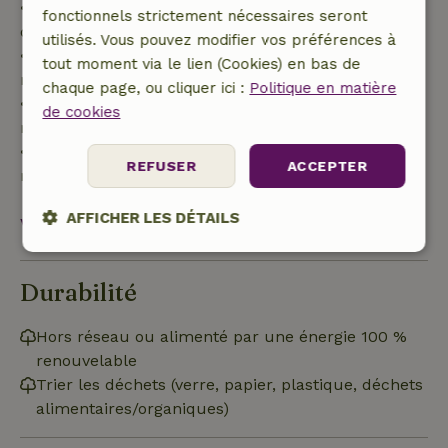
• Jusqu'à 42 jours avant l'arrivée : remboursement
fonctionnels strictement nécessaires seront
de 70 %
utilisés. Vous pouvez modifier vos préférences à
• Entre 42 et 28 jours avant l'arrivée :
tout moment via le lien (Cookies) en bas de
remboursement de 40 %
chaque page, ou cliquer ici :
Politique en matière
• De 28 jours avant l'arrivée jusqu'au jour même :
de cookies
remboursement de 10 %
• Le jour de l'arrivée ou après : aucun
REFUSER
ACCEPTER
remboursement
AFFICHER LES DÉTAILS
Voir tout
Strictement
Performance
Ciblage
nécessaires
Durabilité
Hors réseau ou alimenté par une énergie 100 %
Fonctionnalité
Non classifiés
renouvelable
Trier les déchets (verre, papier, plastique, déchets
alimentaires/organiques)