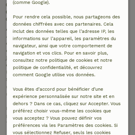
(comme Google).
Arrivée: 14:30- 22:00
Départ: 07:00- 10:30
Pour rendre cela possible, nous partageons des
Séjour sans contact possible
données chiffrées avec ces partenaires. Cela
Annulation gratuite dans les 7 jours
inclut des données telles que l’adresse IP, les
Annulation gratuite dans les 7 jours suivant la
informations sur l’appareil, les paramètres du
confirmation de ta réservation, à condition que la
navigateur, ainsi que votre comportement de
demande de réservation ait été effectuée plus de 28
navigation et vos clics. Pour en savoir plus,
jours avant la date de début. Pour les réservations
consultez notre politique de cookies et notre
dont la date de début est dans les 28 jours,
politique de confidentialité, et découvrez
l'annulation gratuite s'applique dans les 24 heures.
comment Google utilise vos données.
Si tu annules dans le délai indiqué, tu as droit à un
remboursement intégral du montant de la
Vous êtes d’accord pour bénéficier d’une
réservation.
expérience personnalisée sur notre site et en
dehors ? Dans ce cas, cliquez sur Accepter. Vous
Passé ce délai, tu recevras un remboursement
préférez choisir vous-même les cookies que
partiel du coût du séjour et un remboursement à
vous acceptez ? Vous pouvez définir vos
100 % de l'acompte :
préférences via les Paramètres des cookies. Si
vous sélectionnez Refuser, seuls les cookies