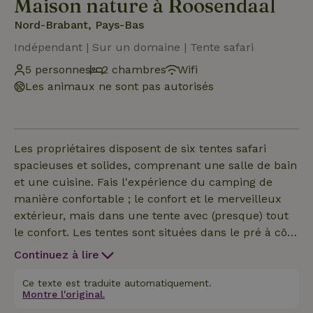
Maison nature à Roosendaal
Nord-Brabant, Pays-Bas
Indépendant | Sur un domaine | Tente safari
5 personnes
2 chambres
Wifi
Les animaux ne sont pas autorisés
Les propriétaires disposent de six tentes safari
spacieuses et solides, comprenant une salle de bain
et une cuisine. Fais l'expérience du camping de
manière confortable ; le confort et le merveilleux
extérieur, mais dans une tente avec (presque) tout
le confort. Les tentes sont situées dans le pré à côté
de la ferme, sur une route tranquille à la périphérie
Continuez à lire
de Roosendaal. La tente pour 5 personnes est
spacieuse (10x5 mètres) et dispose de deux
Ce texte est traduite automatiquement.
Montre l'original.
chambres ; une chambre avec un lit double et une