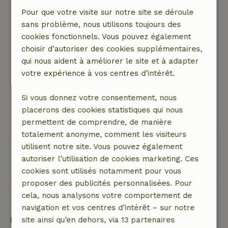
geven voor mooie en leuke plekken.
Pour que votre visite sur notre site se déroule
Nature, tranquillité et espace: 2
/5
sans problème, nous utilisons toujours des
De omgeving is echt niet mooi, als je ergens
cookies fonctionnels. Vous pouvez également
heen gaat voor de natuur moet je niet hier
choisir d’autoriser des cookies supplémentaires,
heen. Wel zit er een leuk Outlet centrum op 6
qui nous aident à améliorer le site et à adapter
minuten rijden. De camping daarentegen is wel
votre expérience à vos centres d’intérêt.
heel leuk en sfeervol ingericht, er zijn kippen en
geiten, speeltoestellen. Alles is heel leuk en met
Si vous donnez votre consentement, nous
aandacht ingericht. Als je daar heen gaat lekker
placerons des cookies statistiques qui nous
op de camping blijven.
permettent de comprendre, de manière
Traduisez en Français.
totalement anonyme, comment les visiteurs
utilisent notre site. Vous pouvez également
autoriser l’utilisation de cookies marketing. Ces
Voir 1 avis
cookies sont utilisés notamment pour vous
proposer des publicités personnalisées. Pour
Bon à savoir
cela, nous analysons votre comportement de
navigation et vos centres d’intérêt – sur notre
Détails du séjour
site ainsi qu’en dehors, via 13 partenaires