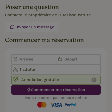
strictement nécessaires.
Poser une question
Fournisseur
/
Nom
Expiration
Des
Domaine
Contacte le propriétaire de la Maison nature.
VISITOR_PRIVACY_METADATA
YouTube
5 mois 4
Ce 
.youtube.com
semaines
util
Envoyer un message
stoc
con
de l
et l
Commencer ma réservation
conf
pour
inte
avec
enre
don
le
con
du v
con
dive
poli
Annulation gratuite
par
de
Commencer ma réservation
Politique de confidentialité de Google
conf
en v
ce 
Vous ne serez pas encore débité
pré
soie
hon
des