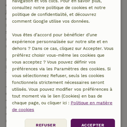
navigation et vos clics. Pour en savoir plus,
demande de réservation ait été effectuée plus de 28
consultez notre politique de cookies et notre
jours avant la date de début. Pour les réservations
politique de confidentialité, et découvrez
dont la date de début est dans les 28 jours,
comment Google utilise vos données.
l'annulation gratuite s'applique dans les 24 heures.
Si tu annules dans le délai indiqué, tu as droit à un
Vous êtes d’accord pour bénéficier d’une
remboursement intégral du montant de la
expérience personnalisée sur notre site et en
réservation.
dehors ? Dans ce cas, cliquez sur Accepter. Vous
préférez choisir vous-même les cookies que
Passé ce délai, tu recevras un remboursement
vous acceptez ? Vous pouvez définir vos
partiel du coût du séjour et un remboursement à
préférences via les Paramètres des cookies. Si
100 % de l'acompte :
vous sélectionnez Refuser, seuls les cookies
fonctionnels strictement nécessaires seront
• Jusqu'à 42 jours avant l'arrivée : remboursement
utilisés. Vous pouvez modifier vos préférences à
de 70 %
tout moment via le lien (Cookies) en bas de
• Entre 42 et 28 jours avant l'arrivée :
chaque page, ou cliquer ici :
Politique en matière
remboursement de 40 %
de cookies
• De 28 jours avant l'arrivée jusqu'au jour même :
remboursement de 10 %
REFUSER
ACCEPTER