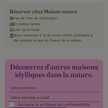
pro
sess
Réserver chez Maison nature
CookieScriptConsent
CookieScript
4
Ce 
.maisonnature.be
semaines
util
Pas de frais de réservation
2 jours
serv
Coo
En pleine nature
Scr
pou
Loin de la foule
mém
Nous reversons 5 % de notre chiffre d'affaires à
pré
de
des projets locaux en faveur de la nature.
con
des 
en 
cook
néc
que 
ban
Découvrez d'autres maisons
coo
Coo
idylliques dans la nature.
Scr
fon
cor
Votre prénom
Votre adresse e-mail
Nom
Fournisseur
/
Fournisseur
/
Domaine
Expirat
Nom
Expiration
Description
J’accepte la
politique de confidentialité
.
Domaine
Fournisseur
/
Nom
Expiration
Description