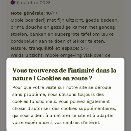
16 octobre 2023
Note générale: 10
/10
Mooie boerderij met fijn uitzicht. goede bedeen,
prima douche en gezellige kamer met genoeg
stoelen, banken en supergrote tafel om leuke
bordspellen aan te doen of lekker te eten.
Nature, tranquillité et espace: 5
/5
Weids uitzicht, mooie omgeving vlak over de
weg is heide
Vous trouverez de l'intimité dans la
Traduisez en Français.
nature ! Cookies en route ?
Roderik
Pour que votre visite sur notre site se déroule
22 octobre 2021
sans problème, nous utilisons toujours des
cookies fonctionnels. Vous pouvez également
Note générale: 9
/10
choisir d’autoriser des cookies supplémentaires,
Compleet huis, zeer vriendelijke ontvangst door
qui nous aident à améliorer le site et à adapter
de eigenaar!
votre expérience à vos centres d’intérêt.
Nature, tranquillité et espace: 5
/5