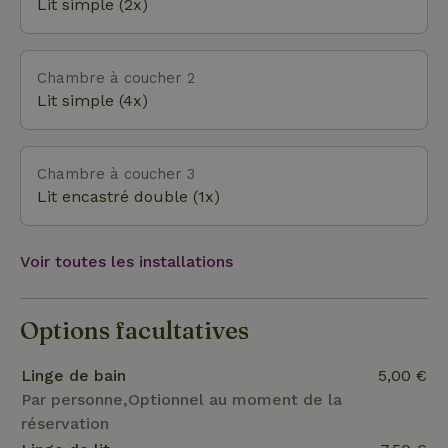
possibilité de voir comment on construit un
Lit simple (2x)
paquebot de croisière à Papenburg en Allemagne,
faire du shopping à Leer ou à Groningue, passer
une journée sur l’île allemande de Borkum dans la
Chambre à coucher 2
mer des Wadden, découvrir la forêt enchantée de
Lit simple (4x)
Ter Apel ou le parc des dinosaures de Wedde, visiter
le zoo d’Emmen… tout ça à environ une demi-
heure. Tu viens aussi ?
Chambre à coucher 3
Lit encastré double (1x)
Voir toutes les installations
Options facultatives
Linge de bain
5,00 €
Par personne,Optionnel au moment de la
réservation