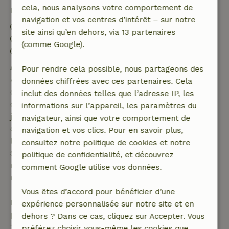
cela, nous analysons votre comportement de
Détails du séjour
navigation et vos centres d’intérêt – sur notre
Arrivée: 15:00- 20:00
site ainsi qu’en dehors, via 13 partenaires
Départ: 08:00- 11:00
(comme Google).
Séjour sans contact possible
Annulation gratuite dans les 7 jours
Pour rendre cela possible, nous partageons des
Annulation gratuite dans les 7 jours suivant la
données chiffrées avec ces partenaires. Cela
confirmation de ta réservation, à condition que la
inclut des données telles que l’adresse IP, les
demande de réservation ait été effectuée plus de 28
informations sur l’appareil, les paramètres du
jours avant la date de début. Pour les réservations
navigateur, ainsi que votre comportement de
dont la date de début est dans les 28 jours,
navigation et vos clics. Pour en savoir plus,
l'annulation gratuite s'applique dans les 24 heures.
consultez notre politique de cookies et notre
Si tu annules dans le délai indiqué, tu as droit à un
politique de confidentialité, et découvrez
remboursement intégral du montant de la
comment Google utilise vos données.
réservation.
Vous êtes d’accord pour bénéficier d’une
Passé ce délai, tu recevras un remboursement
expérience personnalisée sur notre site et en
partiel du coût du séjour et un remboursement à
dehors ? Dans ce cas, cliquez sur Accepter. Vous
100 % de l'acompte :
préférez choisir vous-même les cookies que