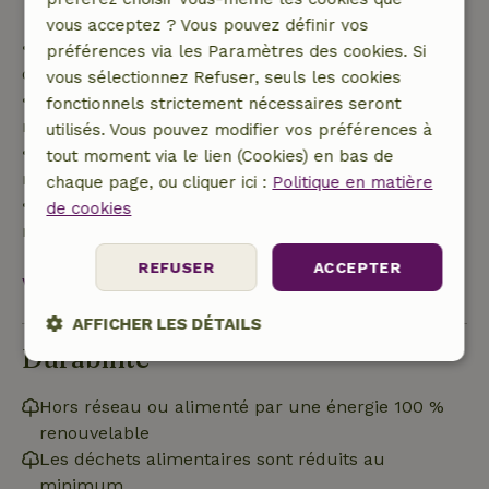
vous acceptez ? Vous pouvez définir vos
• Jusqu'à 42 jours avant l'arrivée : remboursement
préférences via les Paramètres des cookies. Si
de 70 %
vous sélectionnez Refuser, seuls les cookies
• Entre 42 et 28 jours avant l'arrivée :
fonctionnels strictement nécessaires seront
remboursement de 40 %
utilisés. Vous pouvez modifier vos préférences à
• De 28 jours avant l'arrivée jusqu'au jour même :
tout moment via le lien (Cookies) en bas de
remboursement de 10 %
chaque page, ou cliquer ici :
Politique en matière
• Le jour de l'arrivée ou après : aucun
de cookies
remboursement
REFUSER
ACCEPTER
Voir tout
AFFICHER LES DÉTAILS
Durabilité
Strictement
Performance
Ciblage
nécessaires
Hors réseau ou alimenté par une énergie 100 %
renouvelable
Les déchets alimentaires sont réduits au
Fonctionnalité
Non classifiés
minimum