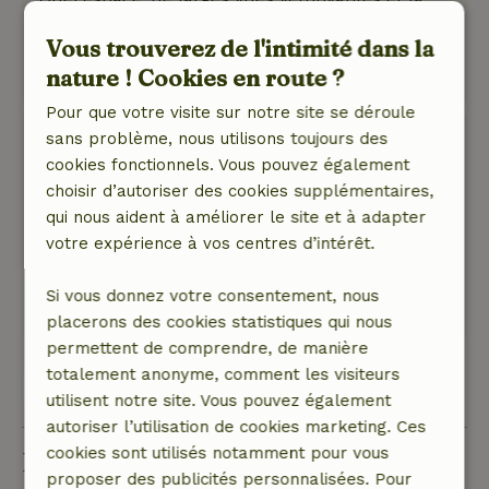
nature en abondance.
Vous trouverez de l'intimité dans la
Ce texte est traduite automatiquement.
nature ! Cookies en route ?
Montre l'original.
Pour que votre visite sur notre site se déroule
Véronique
sans problème, nous utilisons toujours des
11 février 2024
cookies fonctionnels. Vous pouvez également
choisir d’autoriser des cookies supplémentaires,
Note générale: 9
/10
qui nous aident à améliorer le site et à adapter
Netjes en mooi ingericht. Een heerlijk uitgebreid
votre expérience à vos centres d’intérêt.
ontbijt . Zeer vriendelijke eigenaars.
Nature, tranquillité et espace: 4
/5
Si vous donnez votre consentement, nous
Traduisez en Français.
placerons des cookies statistiques qui nous
permettent de comprendre, de manière
totalement anonyme, comment les visiteurs
Voir les 52 avis
utilisent notre site. Vous pouvez également
autoriser l’utilisation de cookies marketing. Ces
cookies sont utilisés notamment pour vous
Bon à savoir
proposer des publicités personnalisées. Pour