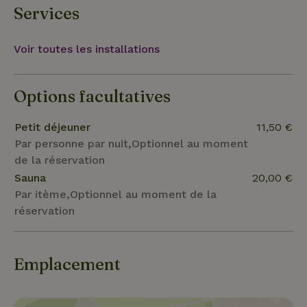
visiteurs, se trouve l'enclos du troupeau de
Services
moutons Ruinen. Les visiteurs sont les bienvenus
tous les jours pour observer le départ ou l'arrivée
Voir toutes les installations
des moutons dans l'enclos.
Options facultatives
Petit déjeuner
11,50 €
Par personne par nuit,Optionnel au moment
de la réservation
Sauna
20,00 €
Par itème,Optionnel au moment de la
réservation
Emplacement