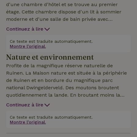
d'une chambre d'hôtel et se trouve au premier
étage. Cette chambre dispose d'un lit à sommier
moderne et d'une salle de bain privée avec
baignoire jacuzzi, douche et toilettes. Les chambres
Continuez à lire
disposent d'une télévision et d'une connexion Wi-Fi
gratuite. Il est également possible de faire usage du
Ce texte est traduite automatiquement.
Montre l'original.
minibar. Il est possible d'ajouter un lit bébé. Le petit
Nature et environnement
déjeuner est facultatif et est servi avec du pain du
boulanger et des œufs frais de plein air de nos
Profite de la magnifique réserve naturelle de
propres poules. Tu peux déguster ce délicieux petit
Ruinen. La Maison nature est située à la périphérie
déjeuner dans ta chambre ou à l'extérieur, sur la
de Ruinen et en bordure du magnifique parc
terrasse qui donne sur la campagne de Drenthe. Il
national Dwingelderveld. Des moutons broutent
est possible de réserver le sauna pour 29,95 € pour
quotidiennement la lande. En broutant moins la
deux heures pendant ton séjour. Il y a aussi de
bruyère, celle-ci reste forte et en bonne santé.
Continuez à lire
belles pistes cyclables à proximité de la Maison
L'habitat des moutons est le magnifique parc
nature !
national Dwingelderveld, une zone de forêt humide
Ce texte est traduite automatiquement.
Montre l'original.
et de lande de près de 4 000 hectares. À l'orée du
Dwingelderveld, non loin du centre d'accueil des