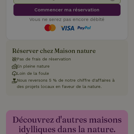
avec
enre
Commencer ma réservation
don
le
Vous ne serez pas encore débité
con
du v
con
dive
poli
par
de
Politique de confidentialité de Google
conf
Réserver chez Maison nature
en v
ce 
Pas de frais de réservation
pré
soie
En pleine nature
hon
Loin de la foule
des
pro
Nous reversons 5 % de notre chiffre d'affaires à
sess
des projets locaux en faveur de la nature.
CookieScriptConsent
CookieScript
4
Ce 
.maisonnature.be
semaines
util
2 jours
serv
Coo
Scr
pou
mém
Découvrez d'autres maisons
pré
de
idylliques dans la nature.
con
des 