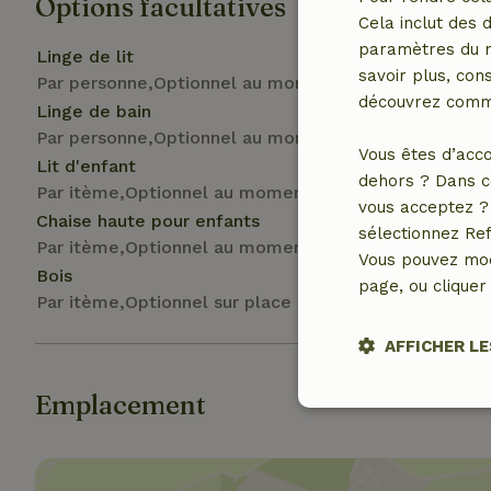
Options facultatives
Cela inclut des 
paramètres du na
Linge de lit
savoir plus, cons
Par personne,Optionnel au moment de la réservation
découvrez comme
Linge de bain
Par personne,Optionnel au moment de la réservation
Vous êtes d’acco
Lit d'enfant
dehors ? Dans c
Par itème,Optionnel au moment de la réservation
vous acceptez ? 
Chaise haute pour enfants
sélectionnez Ref
Par itème,Optionnel au moment de la réservation
Vous pouvez mod
Bois
page, ou cliquer 
Par itème,Optionnel sur place
AFFICHER LE
Emplacement
Strictement
nécessaires