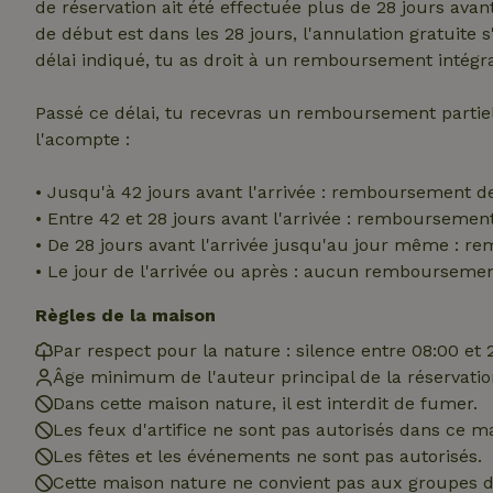
de réservation ait été effectuée plus de 28 jours avan
de début est dans les 28 jours, l'annulation gratuite 
Nom
Nom
Nom
délai indiqué, tu as droit à un remboursement intégra
Nom
_nhftconstraint_s
__Secure-YNID
group-locations
_ga
Passé ce délai, tu recevras un remboursement parti
_gcl_au
l'acompte :
_cfuvid
YSC
• Jusqu'à 42 jours avant l'arrivée : remboursement d
• Entre 42 et 28 jours avant l'arrivée : rembourseme
_ga_JRK1QL37RY
IDE
• De 28 jours avant l'arrivée jusqu'au jour même : 
_nhft_open-gds-o
• Le jour de l'arrivée ou après : aucun rembourseme
__Secure-
ROLLOUT_TOKEN
Règles de la maison
test_cookie
_nhftconstraint_s
deposit-refund
Par respect pour la nature : silence entre 08:00 et 
Âge minimum de l'auteur principal de la réservation
_nhftconstraint_s
VISITOR_INFO1_LI
Dans cette maison nature, il est interdit de fumer.
lowest-price
Les feux d'artifice ne sont pas autorisés dans ce m
_nhft_user-creat
Les fêtes et les événements ne sont pas autorisés.
Cette maison nature ne convient pas aux groupes de
FPID