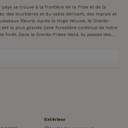
res) avec un matelas double, une couette de 2,00 x 2,00
ays se trouve à la frontière de la Frise et de la
,60 mètres) avec un matelas double, deux couettes de
vec des tourbières et du sable dérivant, des marais et
isseaux fleuris. Après le Hoge Veluwe, le Drents-
e) est la plus grande zone forestière continue de notre
le forêt. Dans le Drents-Friese Wold, tu passes des
es. Debout dans le sable dérivant d'Aekinger, tu n'as
eprésenter ce à quoi devait ressembler autrefois la
ages détrempés d'Aekingerbroek, tu te trouves à
5000 ans, des agriculteurs vivaient déjà à la frontière
champs sur les hauteurs et les rendaient fertiles avec
 Ainsi, les champs sont devenus de plus en plus
nts-Friese Wold, tu reconnaîtras encore le paysage
s villages et des vallées de ruisseaux pleines de
lement grand, il est aussi d'une beauté grandiose.
Extérieur