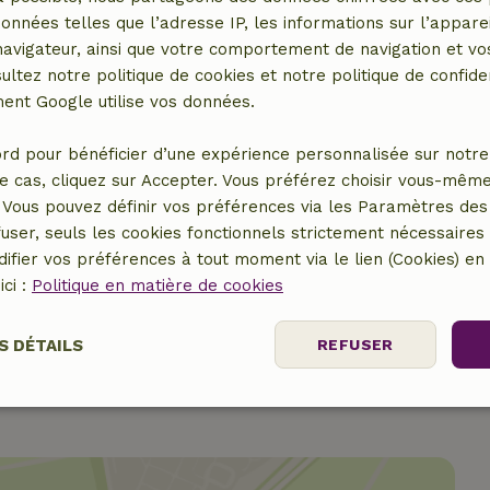
données telles que l’adresse IP, les informations sur l’apparei
vigateur, ainsi que votre comportement de navigation et vos
8,50 €
ultez notre politique de cookies et notre politique de confiden
nt Google utilise vos données.
7,50 €
rd pour bénéficier d’une expérience personnalisée sur notre 
15,00 €
e cas, cliquez sur Accepter. Vous préférez choisir vous-même
Vous pouvez définir vos préférences via les Paramètres des 
5,00 €
user, seuls les cookies fonctionnels strictement nécessaires s
ifier vos préférences à tout moment via le lien (Cookies) e
15,00 €
ici :
Politique en matière de cookies
S DÉTAILS
REFUSER
Performance
Ciblage
Fonctionnalité