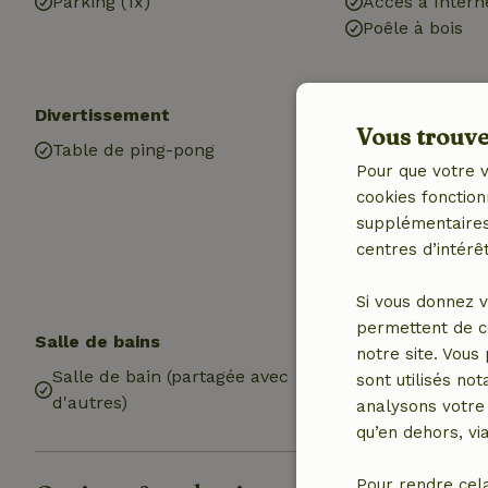
Parking (1x)
Accès à Intern
Poêle à bois
Divertissement
Les enfants
Vous trouver
Table de ping-pong
Lit pour enfant
Pour que votre v
Chaise haute b
cookies fonction
Équipements d
supplémentaires,
Bac à sable
centres d’intérêt
Plaine de jeux
Trampoline
Si vous donnez v
permettent de c
Salle de bains
Blanchisserie
notre site. Vous
Salle de bain (partagée avec
Machine à lav
sont utilisés no
d'autres)
Sèche-linge (
analysons votre 
qu’en dehors, vi
Pour rendre cel