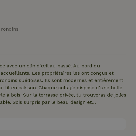
 rondins
lée avec un clin d'œil au passé. Au bord du
accueillants. Les propriétaires les ont conçus et
rondins suédoises. Ils sont modernes et entièrement
i lit en caisson. Chaque cottage dispose d'une belle
le à bois. Sur la terrasse privée, tu trouveras de jolies
able. Sois surpris par le beau design et
quatre personnes sont bien isolées, ce qui en fait un
, surtout lorsque le poêle à bois brûle bien. La
eur, casseroles, couverts et vaisselle. Il y a aussi un
lettes. Tu peux te doucher dans le bâtiment sanitaire