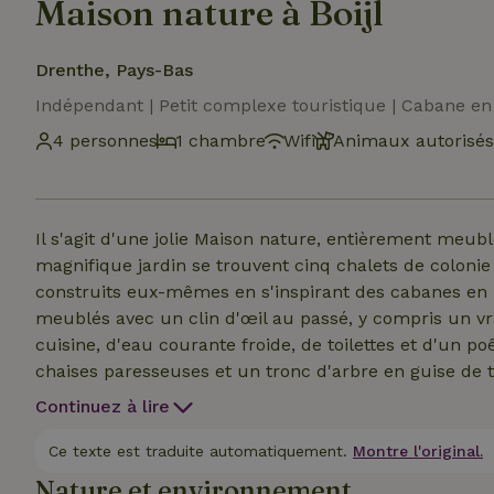
Maison nature à Boijl
Drenthe, Pays-Bas
Indépendant | Petit complexe touristique | Cabane en
4 personnes
1 chambre
Wifi
Animaux autorisés
Il s'agit d'une jolie Maison nature, entièrement meub
magnifique jardin se trouvent cinq chalets de colonie 
construits eux-mêmes en s'inspirant des cabanes en 
meublés avec un clin d'œil au passé, y compris un vra
cuisine, d'eau courante froide, de toilettes et d'un poê
chaises paresseuses et un tronc d'arbre en guise de t
l'ameublement inhabituel. Les maisons de colonie de 
Continuez à lire
hébergement idéal au printemps, en été et en automne
Maison nature est équipée d'une cuisine avec réfrigérat
Ce texte est traduite automatiquement.
Montre l'original.
coin salon confortable avec un poêle à bois et des toi
Nature et environnement