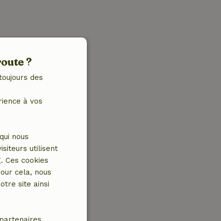
route ?
toujours des
rience à vos
qui nous
iteurs utilisent
g. Ces cookies
our cela, nous
tre site ainsi
partenaires.