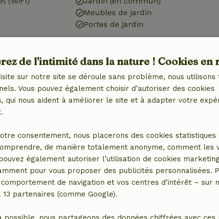
et (WiFi)
Jardin (en commun)
Meubles de jardin
Portes de jardin
Cuisine
ez de l'intimité dans la nature ! Cookies en 
 (1x)
Cuisine
isite sur notre site se déroule sans problème, nous utilisons 
ébé (1x)
nels. Vous pouvez également choisir d’autoriser des cookies
e jeux
 qui nous aident à améliorer le site et à adapter votre expé
.
otre consentement, nous placerons des cookies statistiques 
omprendre, de manière totalement anonyme, comment les vis
 pouvez également autoriser l’utilisation de cookies marketin
er (en commun)
tamment pour vous proposer des publicités personnalisées. P
en commun)
comportement de navigation et vos centres d’intérêt – sur no
a 13 partenaires (comme Google).
a possible, nous partageons des données chiffrées avec ces 