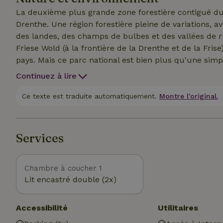
situé au centre. Il y a un lit coffre (2,00 x 1,60 mèt
La deuxième plus grande zone forestière contiguë du p
mètres et deux oreillers. Un autre box bed (2,00 x 1
Drenthe. Une région forestière pleine de variations, a
1,40 x 2,00 mètres et deux oreillers.
des landes, des champs de bulbes et des vallées de ru
Friese Wold (à la frontière de la Drenthe et de la Fris
pays. Mais ce parc national est bien plus qu'une simp
bancs de sable aux marais, de la bruyère aux marécag
Continuez à lire
même pas besoin de beaucoup d'imagination pour te r
vaste plaine sablonneuse de Drenthe. Dans les maréc
Ce texte est traduite automatiquement.
Montre l'original.
l'origine de la Vledder Aa, qui coule librement. Il y a 
de la Frise et de la Drenthe. Ils construisaient leurs 
des mottes de bruyère et le fumier de leurs moutons.
Services
hauts. Si tu te promènes à pied ou à vélo dans le Dre
typique des esdorpen : des champs convexes autour de
fleurs épanouies. Le Drents-Friese Wold n'est pas seu
Chambre à coucher 1
Lit encastré double (2x)
Accessibilité
Utilitaires