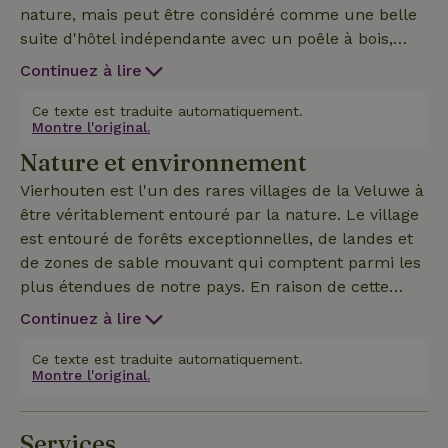
nature, mais peut être considéré comme une belle
suite d'hôtel indépendante avec un poêle à bois,
avec une literie fine, une salle de bain élégante avec
Continuez à lire
des produits de bain de luxe, et une cuisine bien
équipée avec un four. Tu y trouveras l'atmosphère
Ce texte est traduite automatiquement.
Montre l'original.
chaleureuse d'antan avec le luxe d'aujourd'hui. Le
Nature et environnement
domaine lui-même se trouve sur la route de
Vierhouten, qui peut être très fréquentée et audible
Vierhouten est l'un des rares villages de la Veluwe à
selon l'heure de la journée et la saison. Mais de
être véritablement entouré par la nature. Le village
l'autre côté du domaine, tu marches directement
est entouré de forêts exceptionnelles, de landes et
dans les bois profonds qui sont parmi les plus
de zones de sable mouvant qui comptent parmi les
beaux, les plus vides et les plus sauvages du
plus étendues de notre pays. En raison de cette
Veluwe. Ton hôte séjourne beaucoup sur le
situation unique, Vierhouten est traditionnellement
Continuez à lire
domaine lui-même et est heureux de te fournir des
une destination de vacances populaire et une
informations supplémentaires sur la région.
plaque tournante des routes et des pistes cyclables
Ce texte est traduite automatiquement.
Montre l'original.
qui traversent cette région. Les jours de beau
temps, les terrasses, les nombreux restaurants et
les routes autour du village peuvent être très
Services