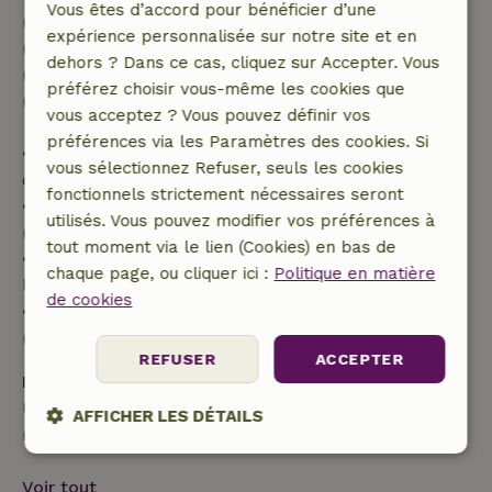
Vous êtes d’accord pour bénéficier d’une
remboursement intégral du montant de la
expérience personnalisée sur notre site et en
réservation. Passé ce délai, tu recevras un
dehors ? Dans ce cas, cliquez sur Accepter. Vous
remboursement partiel du coût du voyage et un
préférez choisir vous-même les cookies que
remboursement à 100 % de l'acompte :
vous acceptez ? Vous pouvez définir vos
préférences via les Paramètres des cookies. Si
• jusqu'à 42 jours avant l'arrivée : remboursement
vous sélectionnez Refuser, seuls les cookies
de 70 %
fonctionnels strictement nécessaires seront
• entre 42 et 28 jours avant l'arrivée :
utilisés. Vous pouvez modifier vos préférences à
remboursement de 40 %
tout moment via le lien (Cookies) en bas de
• de 28 jours avant l'arrivée jusqu'au jour de
chaque page, ou cliquer ici :
Politique en matière
l'arrivée : remboursement de 10 %
de cookies
• le jour de l'arrivée ou après : aucun
remboursement
REFUSER
ACCEPTER
Dépôt de sécurité
Une caution de 200,00 € s'applique. Tu seras
AFFICHER LES DÉTAILS
remboursé après le départ.
Strictement
Performance
Ciblage
nécessaires
Voir tout