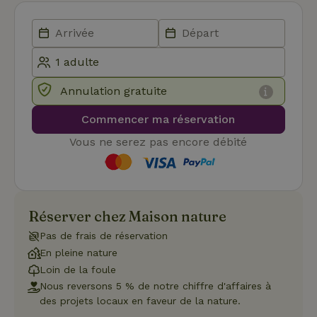
con
de l
et l
conf
pour
inte
avec
enre
don
Annulation gratuite
le
con
du v
Commencer ma réservation
con
dive
Vous ne serez pas encore débité
poli
par
de
Politique de confidentialité de Google
conf
en v
ce 
pré
soie
Réserver chez Maison nature
hon
des
Pas de frais de réservation
pro
sess
En pleine nature
Loin de la foule
CookieScriptConsent
CookieScript
4
Ce 
.maisonnature.be
semaines
util
Nous reversons 5 % de notre chiffre d'affaires à
2 jours
serv
des projets locaux en faveur de la nature.
Coo
Scr