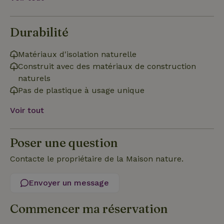
Durabilité
Fonctionnalité
Non classifiés
Matériaux d'isolation naturelle
Construit avec des matériaux de construction
naturels
Pas de plastique à usage unique
Strictement nécessaires
Performance
Ciblage
Voir tout
Fonctionnalité
Non classifiés
Les cookies strictement nécessaires habilitent des
Poser une question
fonctionnalités de base du site Web telles que la connexion
des utilisateurs et la gestion des comptes. Le site Web ne
Contacte le propriétaire de la Maison nature.
peut pas être utilisé correctement sans les cookies
strictement nécessaires.
Envoyer un message
Fournisseur
/
Nom
Expiration
Des
Domaine
Commencer ma réservation
VISITOR_PRIVACY_METADATA
YouTube
5 mois 4
Ce 
.youtube.com
semaines
util
stoc