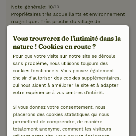
Note générale: 10
/10
Propriétaires très accueillants et environnement
magnifique. Très proche du village de
Vierhouten.
Nature, tranquillité et espace: 4
/5
Vous trouverez de l'intimité dans la
Meublé de façon pratique et confortable pour
nature ! Cookies en route ?
deux
Pour que votre visite sur notre site se déroule
Ce texte est traduite automatiquement.
sans problème, nous utilisons toujours des
Montre l'original.
cookies fonctionnels. Vous pouvez également
choisir d’autoriser des cookies supplémentaires,
Joe
qui nous aident à améliorer le site et à adapter
12 mai 2025
votre expérience à vos centres d’intérêt.
Note générale: 10
/10
Si vous donnez votre consentement, nous
voir ci-dessus
placerons des cookies statistiques qui nous
Nature, tranquillité et espace: 5
/5
permettent de comprendre, de manière
Propriétaires hospitaliers et serviables à
totalement anonyme, comment les visiteurs
Landgoed Dennenholt avec un environnement