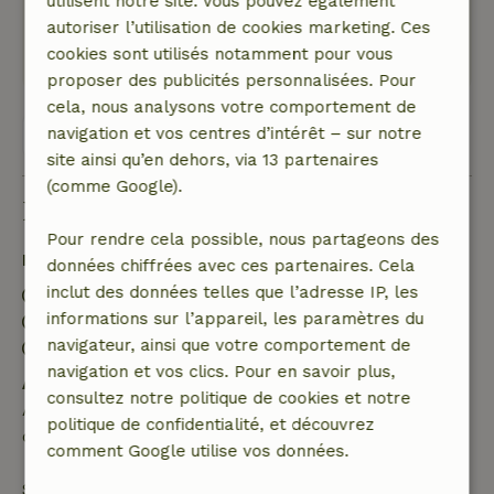
utilisent notre site. Vous pouvez également
magnifique et un village animé à proximité.
autoriser l’utilisation de cookies marketing. Ces
Ce texte est traduite automatiquement.
cookies sont utilisés notamment pour vous
Montre l'original.
proposer des publicités personnalisées. Pour
cela, nous analysons votre comportement de
navigation et vos centres d’intérêt – sur notre
Voir les 28 avis
site ainsi qu’en dehors, via 13 partenaires
(comme Google).
Bon à savoir
Pour rendre cela possible, nous partageons des
Détails du séjour
données chiffrées avec ces partenaires. Cela
inclut des données telles que l’adresse IP, les
Arrivée: 16:00- 23:00
informations sur l’appareil, les paramètres du
Départ: 07:00- 10:00
navigateur, ainsi que votre comportement de
Séjour sans contact possible
navigation et vos clics. Pour en savoir plus,
Annulation gratuite dans les 24 heures
consultez notre politique de cookies et notre
Annulation gratuite dans les 24 heures suivant la
politique de confidentialité, et découvrez
confirmation de ta réservation.
comment Google utilise vos données.
Si tu annules dans le délai indiqué, tu as droit à un