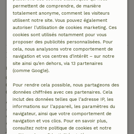
Nature, tranquillité et espace: 5
/5
permettent de comprendre, de manière
totalement anonyme, comment les visiteurs
Traduisez en Français.
utilisent notre site. Vous pouvez également
autoriser l’utilisation de cookies marketing. Ces
Voir les 20 avis
cookies sont utilisés notamment pour vous
proposer des publicités personnalisées. Pour
cela, nous analysons votre comportement de
Bon à savoir
navigation et vos centres d’intérêt – sur notre
site ainsi qu’en dehors, via 13 partenaires
Détails du séjour
(comme Google).
Arrivée: 16:00- 22:00
Départ: 07:30- 11:00
Pour rendre cela possible, nous partageons des
Séjour sans contact possible
données chiffrées avec ces partenaires. Cela
inclut des données telles que l’adresse IP, les
Annulation gratuite dans les 7 jours
informations sur l’appareil, les paramètres du
Annulation gratuite dans les 7 jours suivant la
navigateur, ainsi que votre comportement de
confirmation de ta réservation, à condition que la
navigation et vos clics. Pour en savoir plus,
demande de réservation ait été effectuée plus de 28
consultez notre politique de cookies et notre
jours avant la date de début. Pour les réservations