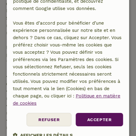
politique de confidentialité, et découvrez
dont la date de début est dans les 28 jours,
comment Google utilise vos données.
l'annulation gratuite s'applique dans les 24 heures.
Si tu annules dans le délai indiqué, tu as droit à un
Vous êtes d’accord pour bénéficier d’une
remboursement intégral du montant de la
expérience personnalisée sur notre site et en
réservation.
dehors ? Dans ce cas, cliquez sur Accepter. Vous
préférez choisir vous-même les cookies que
Passé ce délai, tu recevras un remboursement
vous acceptez ? Vous pouvez définir vos
partiel du coût du séjour et un remboursement à
préférences via les Paramètres des cookies. Si
100 % de l'acompte :
vous sélectionnez Refuser, seuls les cookies
fonctionnels strictement nécessaires seront
• Jusqu'à 42 jours avant l'arrivée : remboursement
utilisés. Vous pouvez modifier vos préférences à
de 70 %
tout moment via le lien (Cookies) en bas de
• Entre 42 et 28 jours avant l'arrivée :
chaque page, ou cliquer ici :
Politique en matière
remboursement de 40 %
de cookies
• De 28 jours avant l'arrivée jusqu'au jour même :
remboursement de 10 %
REFUSER
ACCEPTER
• Le jour de l'arrivée ou après : aucun
remboursement
AFFICHER LES DÉTAILS