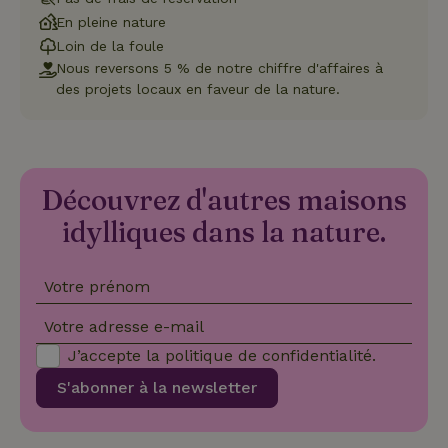
CookieScriptConsent
CookieScript
4
Ce 
.maisonnature.be
semaines
util
En pleine nature
2 jours
serv
Loin de la foule
Coo
Scr
Nous reversons 5 % de notre chiffre d'affaires à
pou
mém
des projets locaux en faveur de la nature.
pré
de
con
des 
en 
cook
néc
Découvrez d'autres maisons
que 
ban
idylliques dans la nature.
coo
Coo
Scr
fon
cor
Votre prénom
Votre adresse e-mail
J’accepte la
politique de confidentialité
.
Nom
Fournisseur
/
Fournisseur
/
Domaine
Expirat
Nom
Expiration
Description
S'abonner à la newsletter
Domaine
Fournisseur
/
Nom
Expiration
Description
_nhftconstraint_search-
www.maisonnature.be
Sessi
Domaine
group-locations
__Secure-
.youtube.com
5 mois 4
Fournisseur
/
Nom
Expiration
Description
YNID
semaines
_ga
Google LLC
1 an 1
Ce nom de
Domaine