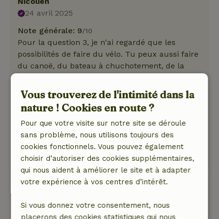
Nicolien
24 avril 2025
Note générale: 9
/10
Pour la question 3, je n'ai regardé que les
possibilités de faire du vélo. Tu peux aussi faire
du canoë, du bateau à chuchotement, de la
randonnée, de la pêche et du VTT près du
chalet, mais nous ne l'avons pas fait.
Vous trouverez de l'intimité dans la
Nature, tranquillité et espace: 5
/5
nature ! Cookies en route ?
Nous avons passé un très bon séjour à deux
Pour que votre visite sur notre site se déroule
dans ce cottage très spacieux avec tout le
sans problème, nous utilisons toujours des
confort.
cookies fonctionnels. Vous pouvez également
Ce texte est traduite automatiquement.
choisir d’autoriser des cookies supplémentaires,
Montre l'original.
qui nous aident à améliorer le site et à adapter
votre expérience à vos centres d’intérêt.
gerhard
2 janvier 2024
Si vous donnez votre consentement, nous
Note générale: 9
/10
placerons des cookies statistiques qui nous