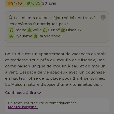
9,1/10
4,7/5
20 avis
Les clients qui ont séjourné ici ont trouvé
les environs fantastiques pour
Pêche
Voile
Canoë
Oiseaux
Cyclisme
Randonnée
Ce studio est un appartement de vacances durable
et moderne situé près du moulin de Kilsdonk, une
combinaison unique de moulin à eau et de moulin
à vent. L'espace de vie spacieux avec un couchage
en hauteur offre de la place pour 2 à 4 personnes.
La Maison nature dispose d'une kitchenette, de
toilettes et d'une douche. Des plâtres en torchis, des
Continuez à lire
rideaux en lin, un poêle à bois et des carreaux
excentriques créent une atmosphère naturellement
Ce texte est traduite automatiquement.
Montre l'original.
branchée. L'espace de vie comporte à la fois des