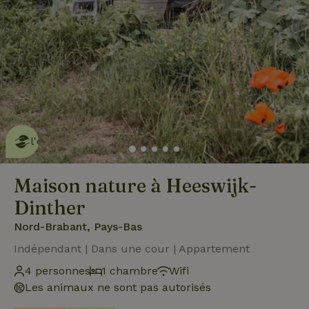
Cette Maison Nature fait de
l'effet
en savoir plus
Maison nature à Heeswijk-
Dinther
Nord-Brabant, Pays-Bas
Indépendant | Dans une cour | Appartement
4 personnes
1 chambre
Wifi
Les animaux ne sont pas autorisés