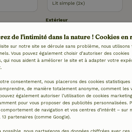
Lit simple (2x)
Extérieur
et (WiFi)
Jardin
ez de l'intimité dans la nature ! Cookies en 
Jardin (clôturé)
tral)
Jardin (en commun)
isite sur notre site se déroule sans problème, nous utilisons 
Meubles de jardin
nels. Vous pouvez également choisir d’autoriser des cookies
Terrasse
 qui nous aident à améliorer le site et à adapter votre expé
Cour intérieure (en commun)
.
Portes de jardin
Débarras
otre consentement, nous placerons des cookies statistiques 
omprendre, de manière totalement anonyme, comment les vis
Cuisine
 pouvez également autoriser l’utilisation de cookies marketin
tamment pour vous proposer des publicités personnalisées. P
 (2x)
Cuisine
comportement de navigation et vos centres d’intérêt – sur no
ébé (2x)
Lave-vaisselle
a 13 partenaires (comme Google).
e jeux
Réfrigérateur avec
compartiment congélateur
a possible, nous partageons des données chiffrées avec ces 