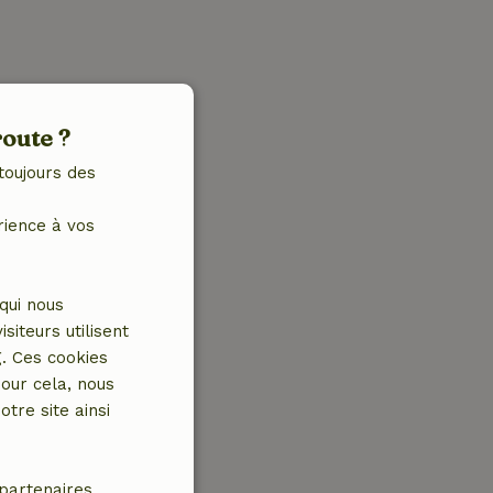
route ?
toujours des
rience à vos
qui nous
iteurs utilisent
g. Ces cookies
our cela, nous
tre site ainsi
partenaires.