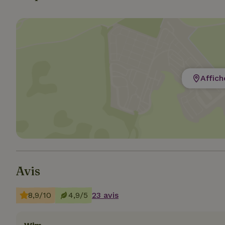
Strict
Les cookies stricte
utilisateurs et la 
nécessaires.
Affich
Nom
VISITOR_PRIVACY
Avis
CookieScriptCons
8,9/10
4,9/5
23 avis