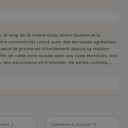
 vélos et/ou à motos fermé à clé - Il y a une
de repassage ! Pour les réservations avant 2025, la
re réglée à l'arrivée - Une salle de récréation, une
petits animaux - Un endroit très calme, idéal pour les
le long de la rivière Gulp, entre Gulpen et le
tre commercial coloré avec des terrasses agréables,
ions en E-Scooter. De belles collines,
s amis ou la famille. Il existe différents lieux de
acilement
 minutes en voiture pour rejoindre Maastricht, Aix-la-
 une journée unique.
cher 2
Chambre à coucher 3