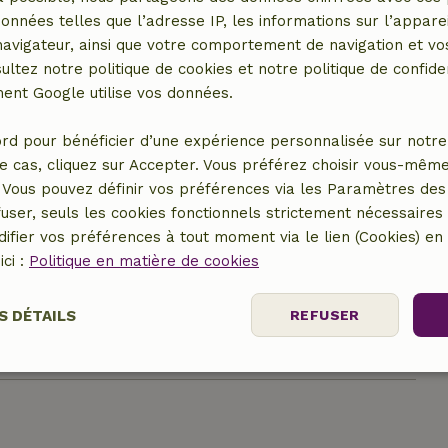
Four
données telles que l’adresse IP, les informations sur l’apparei
Gaz (/cuisinière)
vigateur, ainsi que votre comportement de navigation et vos
ultez notre politique de cookies et notre politique de confiden
nt Google utilise vos données.
er (en commun)
en commun)
rd pour bénéficier d’une expérience personnalisée sur notre 
e cas, cliquez sur Accepter. Vous préférez choisir vous-même
Vous pouvez définir vos préférences via les Paramètres des 
user, seuls les cookies fonctionnels strictement nécessaires s
ifier vos préférences à tout moment via le lien (Cookies) e
ici :
Politique en matière de cookies
S DÉTAILS
REFUSER
12,00 €
Performance
Ciblage
Fonctionnalité