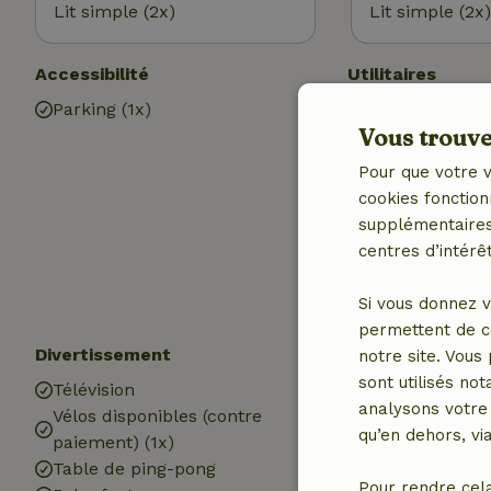
Lit simple (2x)
Lit simple (2x)
Accessibilité
Utilitaires
Parking (1x)
Accès à Intern
Vous trouver
Internet
Chauffage (cen
Pour que votre v
Eau potable
cookies fonction
Eau chaude
supplémentaires,
Electricité
centres d’intérêt
Si vous donnez v
permettent de c
Divertissement
Les enfants
notre site. Vous
sont utilisés no
Télévision
Lit pour enfant
analysons votre 
Vélos disponibles (contre
Chaise haute b
qu’en dehors, vi
paiement) (1x)
Équipements d
Table de ping-pong
Bac à sable
Pour rendre cel