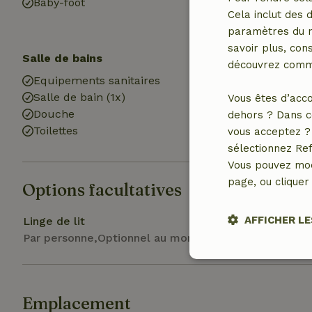
Baby-foot
Plaine de jeux
Cela inclut des 
paramètres du na
savoir plus, cons
Salle de bains
Blanchisserie
découvrez comme
Equipements sanitaires
Machine à lav
Salle de bain (1x)
Sèche-linge (
Vous êtes d’acco
Douche
dehors ? Dans c
Toilettes
vous acceptez ? 
sélectionnez Ref
Vous pouvez mod
page, ou cliquer 
Options facultatives
AFFICHER LE
Linge de lit
Par personne,Optionnel au moment de la réservation
Strictement
nécessaires
Emplacement