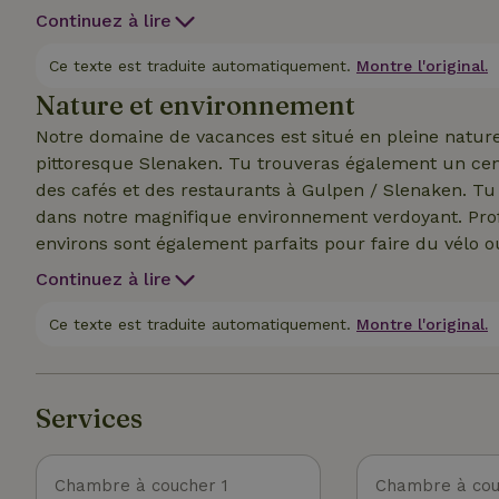
confortables - En outre, nous disposons d'un garage à
Continuez à lire
buanderie avec lave-linge et sèche-linge, du matériel 
taxe de séjour est majorée à 2,90 € ppppn, qui peut êt
Ce texte est traduite automatiquement.
Montre l'original.
aire de jeux et un terrain de jeu avec un enclos pour 
Nature et environnement
randonnées à pied et/ou à vélo.
Notre domaine de vacances est situé en pleine nature, 
pittoresque Slenaken. Tu trouveras également un cen
des cafés et des restaurants à Gulpen / Slenaken. Tu peux te promener directement depuis ta maison
dans notre magnifique environnement verdoyant. Profite de cette zone boisée avec ses vues étendues. Nos
environs sont également parfaits pour faire du vélo ou des excurs
l'Amstel Gold Race ou une excursion récréative avec de
Continuez à lire
location pour les deux-roues ou les circuits tout compris. Nos appartements de vacances sont f
accessibles par les transports publics. Il suffit de 30
Ce texte est traduite automatiquement.
Montre l'original.
Chapelle, Valkenburg ou l'Eifel et les Ardennes pour
Services
Chambre à coucher 1
Chambre à cou