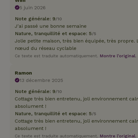
Wim
5 juin 2026
Nom
Nom
Nom
Note générale: 9
/10
Nom
_nhftconstraint_s
__Secure-YNID
J'ai passé une bonne semaine
group-locations
_ga
_gcl_au
Nature, tranquillité et espace: 5
/5
_cfuvid
Jolie petite maison, très bien équipée, très propre.
nœud du réseau cyclable
YSC
Ce texte est traduite automatiquement.
Montre l'original.
_ga_JRK1QL37RY
IDE
_nhft_open-gds-o
Ramon
__Secure-
13 décembre 2025
ROLLOUT_TOKEN
test_cookie
Note générale: 9
_nhftconstraint_s
/10
deposit-refund
Cottage très bien entretenu, joli environnement c
absolument !
_nhftconstraint_s
VISITOR_INFO1_LI
Nature, tranquillité et espace: 5
lowest-price
/5
Cottage très bien entretenu, joli environnement c
_nhft_user-creat
absolument !
Ce texte est traduite automatiquement.
Montre l'original.
FPID