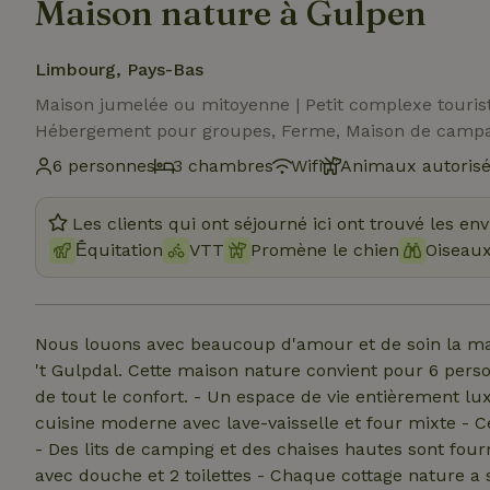
Maison nature à Gulpen
Limbourg, Pays-Bas
Maison jumelée ou mitoyenne | Petit complexe touris
Hébergement pour groupes, Ferme, Maison de camp
6 personnes
3 chambres
Wifi
Animaux autoris
Les clients qui ont séjourné ici ont trouvé les en
Ḗquitation
VTT
Promène le chien
Oiseau
Nous louons avec beaucoup d'amour et de soin la ma
't Gulpdal. Cette maison nature convient pour 6 personnes au maximum. Cette maison nature est équipée
de tout le confort. - Un espace de vie entièrement luxueusement meublé, avec WIFI, télévision, DVD - Une
cuisine moderne avec lave-vaisselle et four mixte - 
- Des lits de camping et des chaises hautes sont fourn
avec douche et 2 toilettes - Chaque cottage nature a