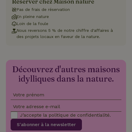
Réserver chez Maison nature
cook
néc
Pas de frais de réservation
que 
ban
En pleine nature
coo
Loin de la foule
Coo
Scr
Nous reversons 5 % de notre chiffre d'affaires à
fon
des projets locaux en faveur de la nature.
cor
Nom
Fournisseur
/
Fournisseur
/
Domaine
Expirat
Découvrez d'autres maisons
Nom
Expiration
Description
Domaine
Fournisseur
/
Nom
Expiration
Description
_nhftconstraint_search-
www.maisonnature.be
Sessi
Domaine
idylliques dans la nature.
group-locations
__Secure-
.youtube.com
5 mois 4
Fournisseur
/
Nom
Expiration
Description
YNID
semaines
_ga
Google LLC
1 an 1
Ce nom de
Domaine
.maisonnature.be
mois
cookie est
associé à
_gcl_au
Google LLC
3 mois
Ce cookie es
Votre prénom
Google
.maisonnature.be
défini par
Universal
Doubleclick 
Analytics - qui
fournit des
Votre adresse e-mail
_cfuvid
.challenges.cloudflare.com
Sessi
est une mise à
informations
jour important
sur la maniè
J’accepte la
politique de confidentialité
.
du service
dont
d'analyse le
l'utilisateur
plus
S'abonner à la newsletter
final utilise l
couramment
site Web et
utilisé de