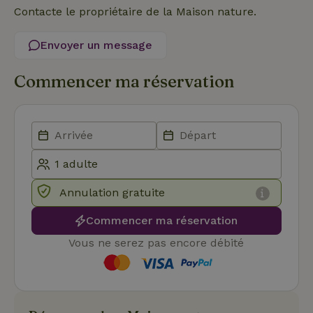
enre
Contacte le propriétaire de la Maison nature.
don
le
con
Envoyer un message
du v
con
dive
Commencer ma réservation
poli
par
de
Politique de confidentialité de Google
conf
en v
ce 
pré
soie
hon
des
pro
sess
Annulation gratuite
CookieScriptConsent
CookieScript
4
Ce 
.maisonnature.be
semaines
util
Commencer ma réservation
2 jours
serv
Coo
Vous ne serez pas encore débité
Scr
pou
mém
pré
de
con
des 
en 