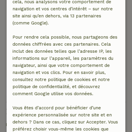
cela, nous analysons votre comportement de
pour les personnes âgées comme nous à faire
navigation et vos centres d’intérêt – sur notre
un petit escalier incroyablement raide et à
site ainsi qu’en dehors, via 13 partenaires
l'étage nous deux ne pouvait pas se tenir
(comme Google).
debout. Donc pas très bien, surtout si l'on
considère le prix que nous avons payé pour
Pour rendre cela possible, nous partageons des
cela.
données chiffrées avec ces partenaires. Cela
Nature, tranquillité et espace: 4
/5
inclut des données telles que l’adresse IP, les
C'était très calme là-bas
informations sur l’appareil, les paramètres du
Ce texte est traduite automatiquement.
navigateur, ainsi que votre comportement de
Montre l'original.
navigation et vos clics. Pour en savoir plus,
consultez notre politique de cookies et notre
politique de confidentialité, et découvrez
Voir les 54 avis
comment Google utilise vos données.
Vous êtes d’accord pour bénéficier d’une
Bon à savoir
expérience personnalisée sur notre site et en
dehors ? Dans ce cas, cliquez sur Accepter. Vous
Détails du séjour
préférez choisir vous-même les cookies que