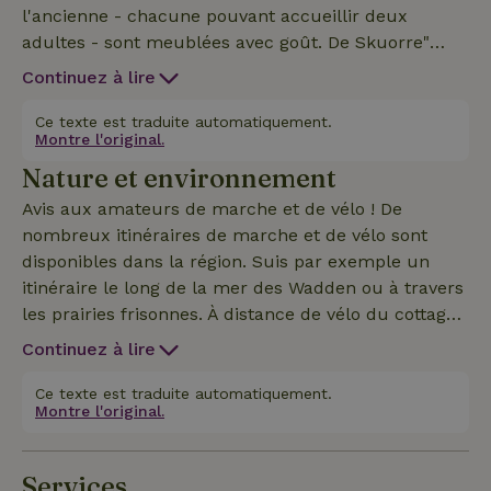
l'ancienne - chacune pouvant accueillir deux
adultes - sont meublées avec goût. De Skuorre"
dispose d'un salon, d'une cuisine, d'une salle de
Continuez à lire
bain avec douche et d'une chambre à coucher pour
deux personnes. Dans la salle de séjour, il y a un
Ce texte est traduite automatiquement.
Montre l'original.
coin salon confortable avec une télévision et, si
Nature et environnement
nécessaire, un canapé-lit. Pour un maximum de
deux enfants, un lit d'enfant et/ou un matelas
Avis aux amateurs de marche et de vélo ! De
gonflable sont disponibles. La cuisine est équipée
nombreux itinéraires de marche et de vélo sont
d'une plaque électrique, d'un réfrigérateur, d'un
disponibles dans la région. Suis par exemple un
micro-ondes, d'un four, d'une cafetière et d'une
itinéraire le long de la mer des Wadden ou à travers
bouilloire. Détends-toi complètement dans la
les prairies frisonnes. À distance de vélo du cottage,
campagne frisonne ! Et il en va de même pour les
tu trouveras les villes frisonnes de Dokkum et
Continuez à lire
cottages dont les numéros d'identification sont :
Leeuwarden. Une visite de ces villes vaut vraiment
25385, 25150 et 24607.
la peine. En outre, une excursion sur les îles des
Ce texte est traduite automatiquement.
Montre l'original.
Wadden d'Ameland et de Schiermonnikoog est
vivement recommandée. Des vélos (également
électriques) peuvent être loués et livrés à la maison
Services