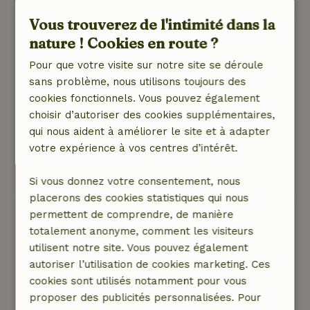
Vous trouverez de l'intimité dans la
bianca
nature ! Cookies en route ?
4 mai 2026
Pour que votre visite sur notre site se déroule
Note générale: 8
/10
sans problème, nous utilisons toujours des
A répéter
cookies fonctionnels. Vous pouvez également
Nature, tranquillité et espace: 5
/5
choisir d’autoriser des cookies supplémentaires,
Une belle ferme authentique. Tout était là.
qui nous aident à améliorer le site et à adapter
Apprécié la tranquillité et les vues larges.
votre expérience à vos centres d’intérêt.
Ce texte est traduite automatiquement.
Montre l'original.
Si vous donnez votre consentement, nous
placerons des cookies statistiques qui nous
permettent de comprendre, de manière
Sylvia
totalement anonyme, comment les visiteurs
8 septembre 2025
utilisent notre site. Vous pouvez également
Note générale: 6
/10
autoriser l’utilisation de cookies marketing. Ces
Comparé à ce que nous sommes habitués à
cookies sont utilisés notamment pour vous
partir de la Maison nature, c'était vraiment trop
proposer des publicités personnalisées. Pour
petit et le couchage est presque impossible