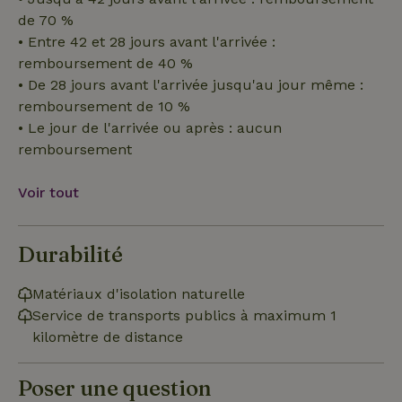
de 70 %
• Entre 42 et 28 jours avant l'arrivée :
remboursement de 40 %
• De 28 jours avant l'arrivée jusqu'au jour même :
remboursement de 10 %
Strictement nécessaires
Performance
Ciblage
• Le jour de l'arrivée ou après : aucun
Fonctionnalité
Non classifiés
remboursement
Les cookies strictement nécessaires habilitent des
fonctionnalités de base du site Web telles que la connexion
Voir tout
des utilisateurs et la gestion des comptes. Le site Web ne
peut pas être utilisé correctement sans les cookies
strictement nécessaires.
Fournisseur
/
Durabilité
Nom
Expiration
Des
Domaine
VISITOR_PRIVACY_METADATA
YouTube
5 mois 4
Ce 
Matériaux d'isolation naturelle
.youtube.com
semaines
util
stoc
Service de transports publics à maximum 1
con
kilomètre de distance
de l
et l
conf
pour
Poser une question
inte
avec