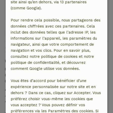
site ainsi qu’en dehors, via 13 partenaires
salon agréable, bons lits, hôte sympathique.
(comme Google).
Ce texte est traduite automatiquement.
Montre l'original.
Pour rendre cela possible, nous partageons des
données chiffrées avec ces partenaires. Cela
inclut des données telles que l’adresse IP, les
Voir les 33 avis
informations sur l’appareil, les paramètres du
navigateur, ainsi que votre comportement de
Bon à savoir
navigation et vos clics. Pour en savoir plus,
consultez notre politique de cookies et notre
Détails du séjour
politique de confidentialité, et découvrez
comment Google utilise vos données.
Arrivée: 15:00- 19:00
Départ: 08:00- 11:00
Vous êtes d’accord pour bénéficier d’une
Séjour sans contact possible
expérience personnalisée sur notre site et en
Annulation gratuite dans les 24 heures
dehors ? Dans ce cas, cliquez sur Accepter. Vous
Annulation gratuite dans les 24 heures suivant la
préférez choisir vous-même les cookies que
confirmation de ta réservation.
vous acceptez ? Vous pouvez définir vos
préférences via les Paramètres des cookies. Si