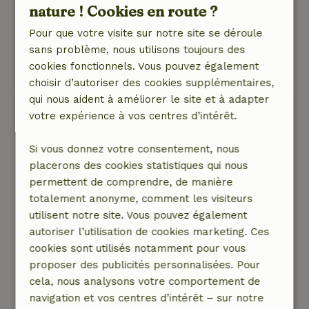
Nature, tranquillité et espace: 5
/5
nature ! Cookies en route ?
Un endroit fantastique au bord de la Meuse.
Pour que votre visite sur notre site se déroule
Paix, espace, vues
sans problème, nous utilisons toujours des
Ce texte est traduite automatiquement.
cookies fonctionnels. Vous pouvez également
Montre l'original.
choisir d’autoriser des cookies supplémentaires,
qui nous aident à améliorer le site et à adapter
Pascale
votre expérience à vos centres d’intérêt.
8 août 2025
Si vous donnez votre consentement, nous
Note générale: 9
/10
placerons des cookies statistiques qui nous
Absolument génial ! La seule chose qui nous
permettent de comprendre, de manière
manquait, c'était un parasol pour prendre le
totalement anonyme, comment les visiteurs
petit déjeuner à l'extérieur, à l'abri du soleil le
utilisent notre site. Vous pouvez également
matin.
autoriser l’utilisation de cookies marketing. Ces
Nature, tranquillité et espace: 5
/5
cookies sont utilisés notamment pour vous
Très vert, beaux arbres et ruisseau babillant,
proposer des publicités personnalisées. Pour
vue fantastique sur la Meuse et agréable de
cela, nous analysons votre comportement de
voir passer les bateaux. Belle forêt à proximité,
navigation et vos centres d’intérêt – sur notre
belles chambres reposantes, espace repas et