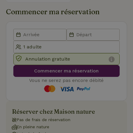
con
du v
Commencer ma réservation
con
dive
poli
par
de
Politique de confidentialité de Google
conf
en v
ce 
pré
soie
hon
des
Annulation gratuite
pro
sess
Commencer ma réservation
CookieScriptConsent
CookieScript
4
Ce 
.maisonnature.be
semaines
util
Vous ne serez pas encore débité
2 jours
serv
Coo
Scr
pou
mém
pré
de
Réserver chez Maison nature
con
des 
en 
Pas de frais de réservation
cook
En pleine nature
néc
que 