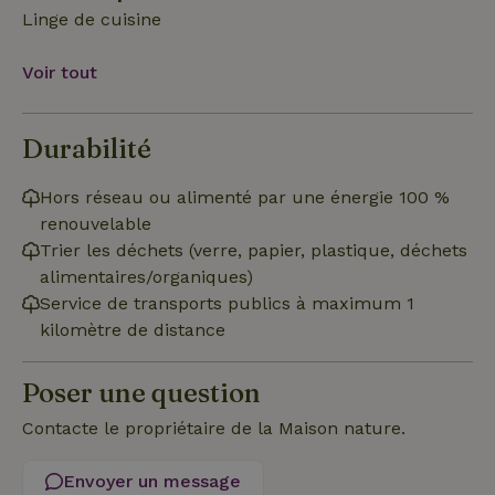
Linge de cuisine
Voir tout
Strictement nécessaires
Performance
Ciblage
Fonctionnalité
Non classifiés
Durabilité
Les cookies strictement nécessaires habilitent des
fonctionnalités de base du site Web telles que la connexion
des utilisateurs et la gestion des comptes. Le site Web ne
Hors réseau ou alimenté par une énergie 100 %
peut pas être utilisé correctement sans les cookies
strictement nécessaires.
renouvelable
Trier les déchets (verre, papier, plastique, déchets
Fournisseur
/
Nom
Expiration
Des
Domaine
alimentaires/organiques)
Service de transports publics à maximum 1
VISITOR_PRIVACY_METADATA
YouTube
5 mois 4
Ce 
.youtube.com
semaines
util
kilomètre de distance
stoc
con
de l
et l
Poser une question
conf
pour
Contacte le propriétaire de la Maison nature.
inte
avec
enre
don
Envoyer un message
le