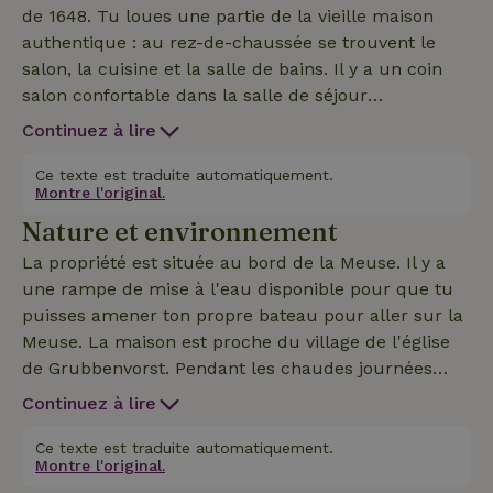
de 1648. Tu loues une partie de la vieille maison
authentique : au rez-de-chaussée se trouvent le
salon, la cuisine et la salle de bains. Il y a un coin
salon confortable dans la salle de séjour
accueillante avec des portes-fenêtres. La cuisine
Continuez à lire
est entièrement équipée avec une plaque à
induction, un réfrigérateur-congélateur, un lave-
Ce texte est traduite automatiquement.
Montre l'original.
vaisselle, un four à micro-ondes et une cafetière. La
Nature et environnement
maison dispose de plusieurs salles de bain avec une
douche et des toilettes. Au premier étage se
La propriété est située au bord de la Meuse. Il y a
trouvent les cinq chambres, chacune avec un lit
une rampe de mise à l'eau disponible pour que tu
double. Les chalets nature 24631 et 24629 se
puisses amener ton propre bateau pour aller sur la
trouvent sur la même propriété. Le propriétaire
Meuse. La maison est proche du village de l'église
parle également bien l'allemand.
de Grubbenvorst. Pendant les chaudes journées
d'été, tu pourras y manger une glace chez l'un des
Continuez à lire
meilleurs glaciers des Pays-Bas. Avis aux amateurs
de golf : la maison se trouve également à côté du
Ce texte est traduite automatiquement.
Montre l'original.
terrain de golf 9 trous (par 3-5 / green fee 15€)