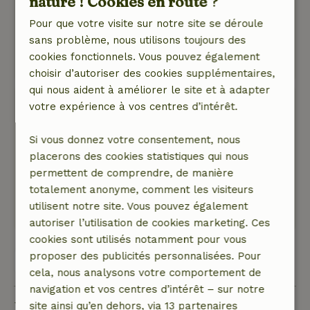
nature ! Cookies en route ?
een Warm en hartelijk ontvangst. Aanrader!
Pour que votre visite sur notre site se déroule
Nature, tranquillité et espace: 5
/5
sans problème, nous utilisons toujours des
Rustige omgeving in de natuur.
cookies fonctionnels. Vous pouvez également
Traduisez en Français.
choisir d’autoriser des cookies supplémentaires,
qui nous aident à améliorer le site et à adapter
Hannah
votre expérience à vos centres d’intérêt.
2 juillet 2021
Si vous donnez votre consentement, nous
Note générale: 7
/10
placerons des cookies statistiques qui nous
Mooie yurt op mooie plek
permettent de comprendre, de manière
Nature, tranquillité et espace: 5
/5
totalement anonyme, comment les visiteurs
Mooie wijde omgeving
utilisent notre site. Vous pouvez également
Traduisez en Français.
autoriser l’utilisation de cookies marketing. Ces
cookies sont utilisés notamment pour vous
proposer des publicités personnalisées. Pour
Voir les 16 avis
cela, nous analysons votre comportement de
navigation et vos centres d’intérêt – sur notre
Bon à savoir
site ainsi qu’en dehors, via 13 partenaires