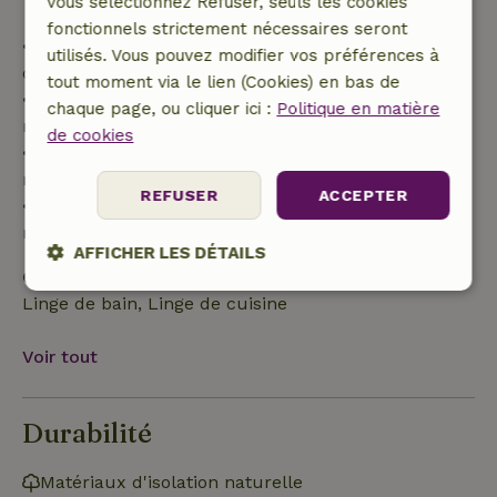
vous sélectionnez Refuser, seuls les cookies
fonctionnels strictement nécessaires seront
• Jusqu'à 42 jours avant l'arrivée : remboursement
utilisés. Vous pouvez modifier vos préférences à
de 70 %
tout moment via le lien (Cookies) en bas de
• Entre 42 et 28 jours avant l'arrivée :
chaque page, ou cliquer ici :
Politique en matière
remboursement de 40 %
de cookies
• De 28 jours avant l'arrivée jusqu'au jour même :
remboursement de 10 %
REFUSER
ACCEPTER
• Le jour de l'arrivée ou après : aucun
remboursement
AFFICHER LES DÉTAILS
Cela n'est pas inclu
Strictement
Performance
Ciblage
Linge de bain, Linge de cuisine
nécessaires
Voir tout
Fonctionnalité
Non classifiés
Durabilité
Matériaux d'isolation naturelle