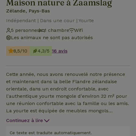
Maison nature à Zaamslag
Zélande, Pays-Bas
Indépendant | Dans une cour | Yourte
5 personnes
1 chambre
Wifi
Les animaux ne sont pas autorisés
8,5/10
4,3/5
16 avis
Cette année, nous avons renouvelé notre présence
et maintenant dans la belle Flandre zélandaise
orientale, dans un endroit confortable, avec
l'authentique yourte mongole d'environ 32 m² pour
une réunion confortable avec la famille ou les amis.
La yourte est équipée de meubles mongols
originaux et d'un confortable lit double. Elle dispose
Continuez à lire
également d'un chaleureux poêle à bois. La yourte
elle-même n'a pas d'électricité. L'éclairage est
Ce texte est traduite automatiquement.