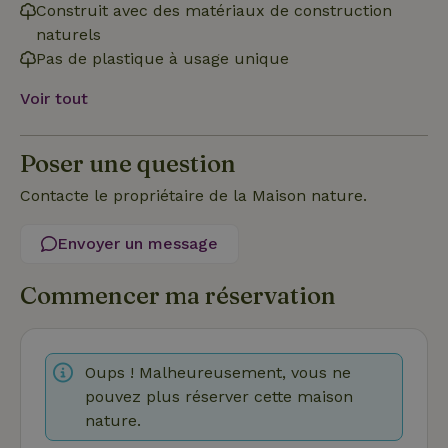
Construit avec des matériaux de construction
naturels
Strictement nécessaires
Performance
Ciblage
Pas de plastique à usage unique
Fonctionnalité
Non classifiés
Voir tout
Les cookies strictement nécessaires habilitent des
fonctionnalités de base du site Web telles que la connexion
des utilisateurs et la gestion des comptes. Le site Web ne
Poser une question
peut pas être utilisé correctement sans les cookies
strictement nécessaires.
Contacte le propriétaire de la Maison nature.
Fournisseur
/
Nom
Expiration
Des
Domaine
Envoyer un message
VISITOR_PRIVACY_METADATA
YouTube
5 mois 4
Ce 
.youtube.com
semaines
util
stoc
Commencer ma réservation
con
de l
et l
conf
pour
Oups ! Malheureusement, vous ne
inte
avec
pouvez plus réserver cette maison
enre
don
nature.
le
con