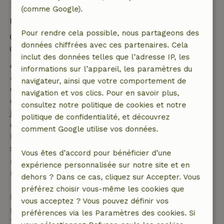
(comme Google).
Détails du séjour
Pour rendre cela possible, nous partageons des
Arrivée: 16:00- 22:00
données chiffrées avec ces partenaires. Cela
Départ: 08:00- 12:00
inclut des données telles que l’adresse IP, les
Annulation gratuite dans les 7 jours
informations sur l’appareil, les paramètres du
Annulation gratuite dans les 7 jours suivant la
navigateur, ainsi que votre comportement de
confirmation de ta réservation, à condition que la
navigation et vos clics. Pour en savoir plus,
demande de réservation ait été effectuée plus de 28
consultez notre politique de cookies et notre
jours avant la date de début. Pour les réservations
politique de confidentialité, et découvrez
dont la date de début est dans les 28 jours,
comment Google utilise vos données.
l'annulation gratuite s'applique dans les 24 heures.
Si tu annules dans le délai indiqué, tu as droit à un
Vous êtes d’accord pour bénéficier d’une
remboursement intégral du montant de la
expérience personnalisée sur notre site et en
réservation.
dehors ? Dans ce cas, cliquez sur Accepter. Vous
préférez choisir vous-même les cookies que
Passé ce délai, tu recevras un remboursement
vous acceptez ? Vous pouvez définir vos
partiel du coût du séjour et un remboursement à
préférences via les Paramètres des cookies. Si
100 % de l'acompte :