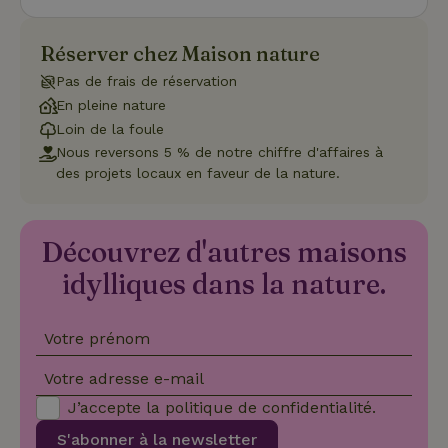
du v
con
dive
Réserver chez Maison nature
poli
par
de
Pas de frais de réservation
Politique de confidentialité de Google
conf
En pleine nature
en v
ce 
Loin de la foule
pré
soie
Nous reversons 5 % de notre chiffre d'affaires à
hon
des projets locaux en faveur de la nature.
des
pro
sess
CookieScriptConsent
CookieScript
4
Ce 
Découvrez d'autres maisons
.maisonnature.be
semaines
util
2 jours
serv
idylliques dans la nature.
Coo
Scr
pou
mém
pré
Votre prénom
de
con
des 
Votre adresse e-mail
en 
cook
J’accepte la
politique de confidentialité
.
néc
que 
S'abonner à la newsletter
ban