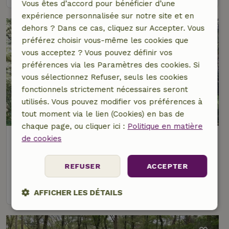
Vous êtes d’accord pour bénéficier d’une
expérience personnalisée sur notre site et en
dehors ? Dans ce cas, cliquez sur Accepter. Vous
préférez choisir vous-même les cookies que
vous acceptez ? Vous pouvez définir vos
préférences via les Paramètres des cookies. Si
vous sélectionnez Refuser, seuls les cookies
fonctionnels strictement nécessaires seront
utilisés. Vous pouvez modifier vos préférences à
7,8/10
tout moment via le lien (Cookies) en bas de
chaque page, ou cliquer ici :
Politique en matière
Maison nature à Norg
de cookies
À 2 km distance de Langelo
REFUSER
ACCEPTER
4 personnes
2 Chambres à coucher
voir
AFFICHER LES DÉTAILS
Strictement
Performance
Ciblage
nécessaires