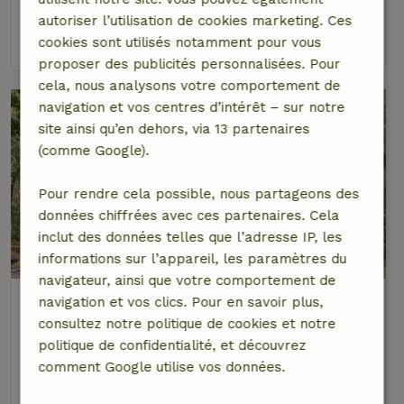
6 personnes
3 Chambres à coucher
autoriser l’utilisation de cookies marketing. Ces
voir
cookies sont utilisés notamment pour vous
proposer des publicités personnalisées. Pour
cela, nous analysons votre comportement de
navigation et vos centres d’intérêt – sur notre
site ainsi qu’en dehors, via 13 partenaires
(comme Google).
Pour rendre cela possible, nous partageons des
données chiffrées avec ces partenaires. Cela
inclut des données telles que l’adresse IP, les
9,1/10
informations sur l’appareil, les paramètres du
navigateur, ainsi que votre comportement de
Maison nature à Norg
navigation et vos clics. Pour en savoir plus,
À 2 km distance de Langelo
consultez notre politique de cookies et notre
politique de confidentialité, et découvrez
8 personnes
4 Chambres à coucher
comment Google utilise vos données.
voir