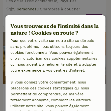
Îles de la Frise occidentale, Pays-Bas
5 personnes
3 Chambres à coucher
voir
Vous trouverez de l'intimité dans la
nature ! Cookies en route ?
Pour que votre visite sur notre site se déroule
sans problème, nous utilisons toujours des
cookies fonctionnels. Vous pouvez également
choisir d’autoriser des cookies supplémentaires,
qui nous aident à améliorer le site et à adapter
votre expérience à vos centres d’intérêt.
Si vous donnez votre consentement, nous
placerons des cookies statistiques qui nous
Maison nature à Baaiduinen
permettent de comprendre, de manière
Îles de la Frise occidentale, Pays-Bas
totalement anonyme, comment les visiteurs
7 personnes
4 Chambres à coucher
utilisent notre site. Vous pouvez également