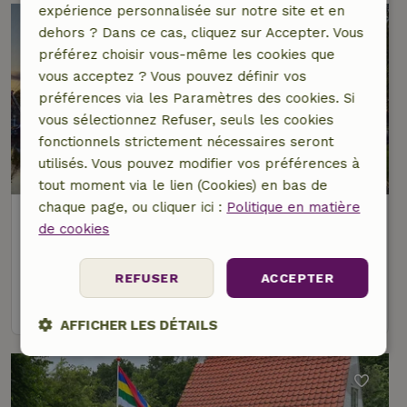
expérience personnalisée sur notre site et en
dehors ? Dans ce cas, cliquez sur Accepter. Vous
préférez choisir vous-même les cookies que
vous acceptez ? Vous pouvez définir vos
préférences via les Paramètres des cookies. Si
vous sélectionnez Refuser, seuls les cookies
fonctionnels strictement nécessaires seront
utilisés. Vous pouvez modifier vos préférences à
9,1/10
tout moment via le lien (Cookies) en bas de
chaque page, ou cliquer ici :
Politique en matière
Maison nature à Harlingen
de cookies
Friesland, Pays-Bas
16 personnes
8 Chambres à coucher
REFUSER
ACCEPTER
voir
AFFICHER LES DÉTAILS
Strictement
Performance
Ciblage
nécessaires