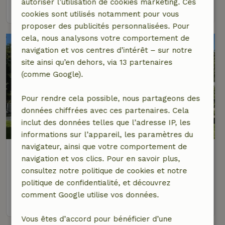
autoriser l’utilisation de cookies marketing. Ces
voir
cookies sont utilisés notamment pour vous
proposer des publicités personnalisées. Pour
cela, nous analysons votre comportement de
navigation et vos centres d’intérêt – sur notre
site ainsi qu’en dehors, via 13 partenaires
(comme Google).
Pour rendre cela possible, nous partageons des
données chiffrées avec ces partenaires. Cela
inclut des données telles que l’adresse IP, les
9,5/10
informations sur l’appareil, les paramètres du
navigateur, ainsi que votre comportement de
Maison nature à Midsland
navigation et vos clics. Pour en savoir plus,
Îles de la Frise occidentale, Pays-Bas
consultez notre politique de cookies et notre
5 personnes
3 Chambres à coucher
politique de confidentialité, et découvrez
comment Google utilise vos données.
voir
Vous êtes d’accord pour bénéficier d’une