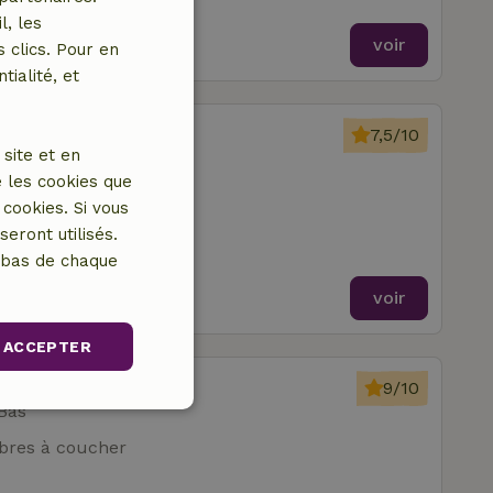
l, les
voir
 clics. Pour en
tialité, et
Santo Tomè
7,5/10
site et en
 les cookies que
mbres à coucher
cookies. Si vous
eront utilisés.
n bas de chaque
voir
ACCEPTER
odegraven
9/10
Bas
Non classifiés
res à coucher