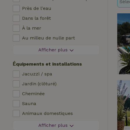
Séle
Près de l'eau
Dans la forêt
À la mer
Au milieu de nulle part
Dans les champs
Afficher plus
Avec vue
Ḗquipements et installations
Dans les polders
Jacuzzi / spa
En montagne
Jardin (clôturé)
Maison isolée
Cheminée
Dans le verger
Sauna
Pêche à proximité
Animaux domestiques
Zone sans feux d'artifice
Afficher plus