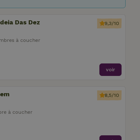
ldeia Das Dez
9,3/10
mbres à coucher
voir
lem
8,5/10
re à coucher