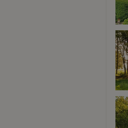
Strict
Les cookies stricte
utilisateurs et la 
nécessaires.
Nom
VISITOR_PRIVACY
CookieScriptCons