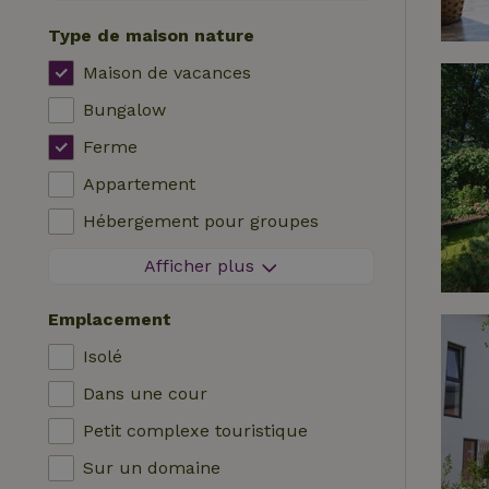
Séjour sans contact
Type de maison nature
Réservation instantanée
Maison de vacances
Machine à laver
Bungalow
Lave-vaisselle
Ferme
Meubles de jardin
Appartement
Accès à Internet (WiFi)
Hébergement pour groupes
Réfrigérateur avec compartiment
Maisonnette
congélateur
Afficher plus
Chambre d'hôtes
Jardin
Emplacement
Maison de campagne
Télévision
Isolé
Chalet
Internet
Dans une cour
Villa
Four
Petit complexe touristique
Glamping
Barbecue
Sur un domaine
Cabane en rondins
Chauffage (central)