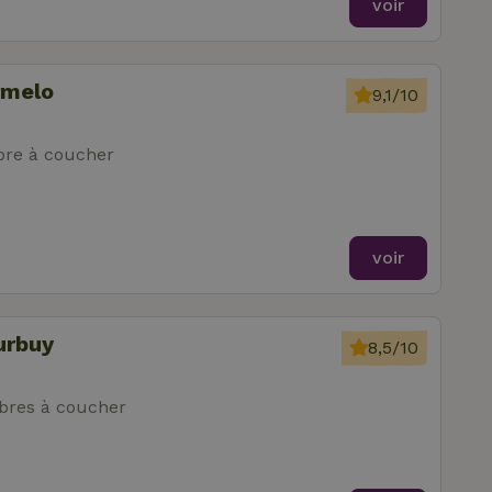
voir
rmelo
9,1/10
re à coucher
voir
urbuy
8,5/10
res à coucher