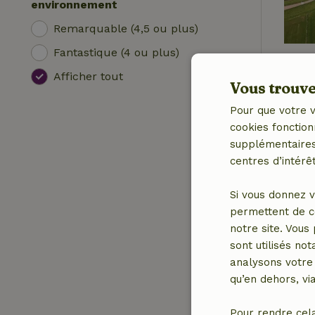
environnement
Remarquable (4,5 ou plus)
Fantastique (4 ou plus)
Afficher tout
Vous trouver
Pour que votre v
cookies fonction
supplémentaires,
centres d’intérêt
Si vous donnez v
permettent de c
notre site. Vous
sont utilisés no
analysons votre 
qu’en dehors, vi
Pour rendre cel