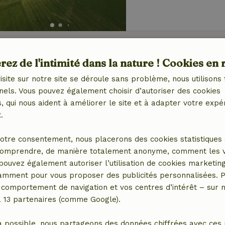
Maison nature à C
ez de l'intimité dans la nature ! Cookies en 
Nouvelle-Aquitaine, Fr
isite sur notre site se déroule sans problème, nous utilisons 
4 personnes
2 Chamb
nels. Vous pouvez également choisir d’autoriser des cookies
 qui nous aident à améliorer le site et à adapter votre expé
.
otre consentement, nous placerons des cookies statistiques 
omprendre, de manière totalement anonyme, comment les vis
 pouvez également autoriser l’utilisation de cookies marketin
Maison nature à G
tamment pour vous proposer des publicités personnalisées. P
Gueldre, Pays-Bas
comportement de navigation et vos centres d’intérêt – sur no
4 personnes
2 Chamb
a 13 partenaires (comme Google).
a possible, nous partageons des données chiffrées avec ces 