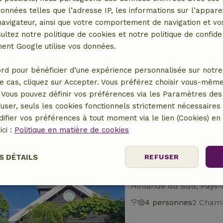
données telles que l’adresse IP, les informations sur l’apparei
vigateur, ainsi que votre comportement de navigation et vos
ultez notre politique de cookies et notre politique de confiden
nt Google utilise vos données.
Maison nature à 
rd pour bénéficier d’une expérience personnalisée sur notre 
Andalousie, Espagne
e cas, cliquez sur Accepter. Vous préférez choisir vous-même
5 personnes
3 Cha
Vous pouvez définir vos préférences via les Paramètres des 
user, seuls les cookies fonctionnels strictement nécessaires s
ifier vos préférences à tout moment via le lien (Cookies) e
ici :
Politique en matière de cookies
S DÉTAILS
REFUSER
Maison nature à B
Hollande du Sud, Pays-
Performance
Ciblage
Fonctionnalité
4 personnes
2 Chamb