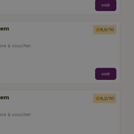
voir
lem
8,9/10
re à coucher
voir
lem
9,2/10
re à coucher