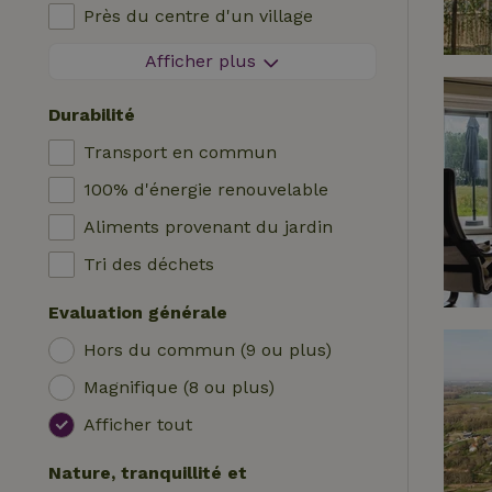
Près du centre d'un village
Logis
Chaise haute bébé
A l'orée d'un village
Afficher plus
Roulotte
Lit pour enfant
Sur une île
Hutte
Bain
Durabilité
Tente safari
Station de recharge pour voiture
Transport en commun
Emplacement de camping
Piscine (en commun)
100% d'énergie renouvelable
Yourte
Accessible aux fauteuils roulants
Aliments provenant du jardin
Bateau
Piscine (privée)
Tri des déchets
Cabane dans les arbres
Evaluation générale
Wrap house
Hors du commun (9 ou plus)
Magnifique (8 ou plus)
Afficher tout
Nature, tranquillité et