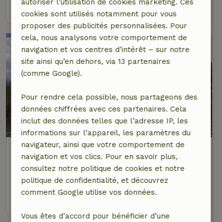
autoriser l’utilisation de cookies marketing. Ces
voir
cookies sont utilisés notamment pour vous
proposer des publicités personnalisées. Pour
cela, nous analysons votre comportement de
navigation et vos centres d’intérêt – sur notre
site ainsi qu’en dehors, via 13 partenaires
(comme Google).
Pour rendre cela possible, nous partageons des
données chiffrées avec ces partenaires. Cela
inclut des données telles que l’adresse IP, les
9,3/10
informations sur l’appareil, les paramètres du
navigateur, ainsi que votre comportement de
Maison nature à Biddinghuizen
navigation et vos clics. Pour en savoir plus,
Flevoland, Pays-Bas
consultez notre politique de cookies et notre
10 personnes
3 Chambres à coucher
politique de confidentialité, et découvrez
comment Google utilise vos données.
voir
Vous êtes d’accord pour bénéficier d’une