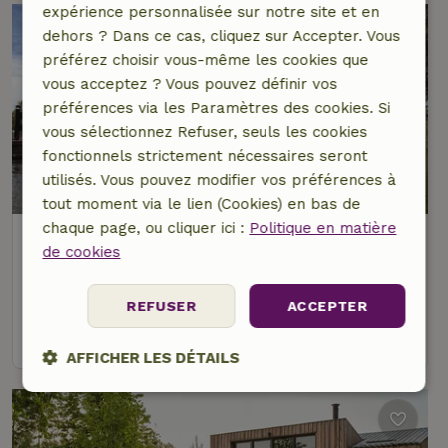
expérience personnalisée sur notre site et en
dehors ? Dans ce cas, cliquez sur Accepter. Vous
préférez choisir vous-même les cookies que
vous acceptez ? Vous pouvez définir vos
préférences via les Paramètres des cookies. Si
vous sélectionnez Refuser, seuls les cookies
fonctionnels strictement nécessaires seront
utilisés. Vous pouvez modifier vos préférences à
8/10
tout moment via le lien (Cookies) en bas de
chaque page, ou cliquer ici :
Politique en matière
Maison nature à Biddinghuizen
de cookies
Flevoland, Pays-Bas
4 personnes
2 Chambres à coucher
REFUSER
ACCEPTER
voir
AFFICHER LES DÉTAILS
Strictement
Performance
Ciblage
nécessaires