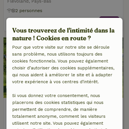
Flevoland, Pays-Bas
2 personnes
voir
Vous trouverez de l'intimité dans la
nature ! Cookies en route ?
Pour que votre visite sur notre site se déroule
sans problème, nous utilisons toujours des
cookies fonctionnels. Vous pouvez également
choisir d’autoriser des cookies supplémentaires,
qui nous aident à améliorer le site et à adapter
votre expérience à vos centres d’intérêt.
8,8/10
Si vous donnez votre consentement, nous
placerons des cookies statistiques qui nous
Maison nature à Zeewolde
permettent de comprendre, de manière
Flevoland, Pays-Bas
totalement anonyme, comment les visiteurs
6 personnes
2 Chambres à coucher
utilisent notre site. Vous pouvez également